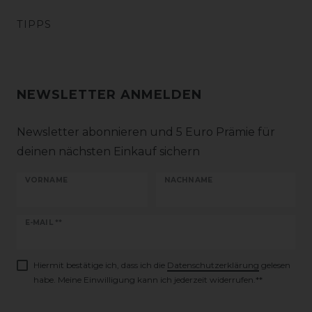
TIPPS
NEWSLETTER ANMELDEN
Newsletter abonnieren und 5 Euro Prämie für
deinen nächsten Einkauf sichern
VORNAME
NACHNAME
Newsletter
E-MAIL **
Honig
Hiermit bestätige ich, dass ich die
Daten­schutz­erklärung
gelesen
habe. Meine Einwilligung kann ich jederzeit widerrufen.**