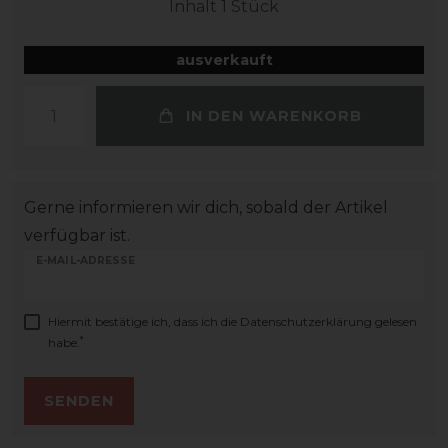
Inhalt
1
Stück
ausverkauft
IN DEN WARENKORB
Gerne informieren wir dich, sobald der Artikel
verfügbar ist.
E-MAIL-ADRESSE
Hiermit bestätige ich, dass ich die
Daten­schutz­erklärung
gelesen
*
habe.
SENDEN