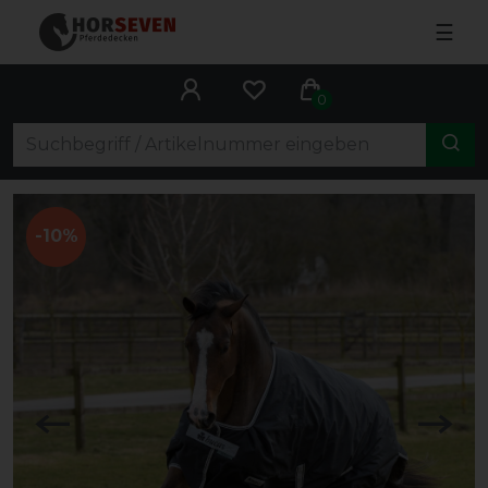
☰
0
-10%