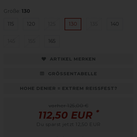
Größe:
130
115
120
125
130
135
140
145
155
165
ARTIKEL MERKEN
GRÖSSENTABELLE
HOHE DENIER = EXTREM REISSFEST?
vorher 125,00 €
*
112,50 EUR
Du sparst jetzt 12,50 EUR