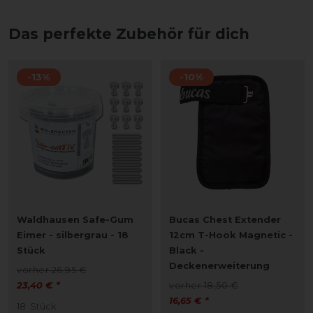
Das perfekte Zubehör für dich
-13%
-10%
Waldhausen Safe-Gum
Bucas Chest Extender
Eimer - silbergrau - 18
12cm T-Hook Magnetic -
Stück
Black -
Deckenerweiterung
vorher 26,95 €
23,40 € *
vorher 18,50 €
16,65 € *
18
Stück