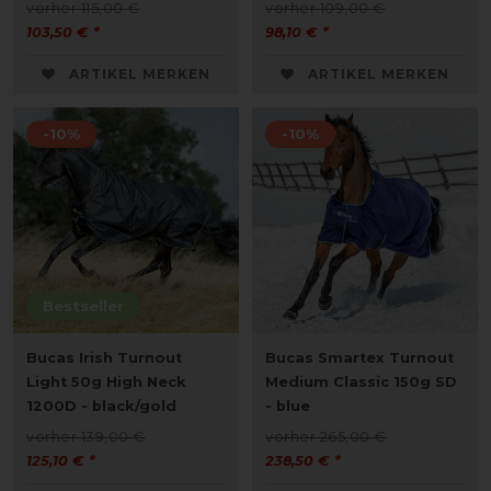
vorher 115,00 €
vorher 109,00 €
103,50 € *
98,10 € *
ARTIKEL MERKEN
ARTIKEL MERKEN
-10%
-10%
Bestseller
Bucas Irish Turnout
Bucas Smartex Turnout
Light 50g High Neck
Medium Classic 150g SD
1200D - black/gold
- blue
vorher 139,00 €
vorher 265,00 €
125,10 € *
238,50 € *