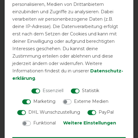
EXCELLENT
personalisieren, Medien von Drittanbietern
einzubinden und Zugriffe zu analysieren. Dabei
Bucas Anniversary Turnout
verarbeiten wir personenbezogene Daten (z.B.
Medium SD 150g -
deine IP-Adresse). Die Datenverarbeitung erfolgt
Black/Silver - Weidedecke
erst nach dem Setzen der Cookies und kann mit
deiner Einwilligung oder aufgrund berechtigten
Interesses geschehen. Du kannst deine
Product Reviews
Zustimmung erteilen oder ablehnen und diese
14
jederzeit ändern oder widerrufen. Weitere
Informationen findest du in unserer
Daten­schutz­
Product Rating
erklärung
.
5
/
5
Essenziell
Statistik
Marketing
Externe Medien
product experience
DHL Wunschzustellung
PayPal
Funktional
Weitere Einstellungen
calculated from 14 customer reviews