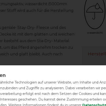
t atmungsaktiv, wasserdicht (5000mm
ser Stoff wird auch für die Herstellung
s geniale Stay-Dry- Fleece und des
wasserdicht
Decke ist mit dem glatten und weichen
r besteht aus dem Sta-Dry- Material.
tet, um das Pferd angenehm trocken zu
Herstel
 weich und glatt bleibt. Auch nach
Wasch-
cke in eine wärmende Decke für den
hnliche Technologien auf unserer Website, um Inhalte und Anze
Temperat
inzubinden und Zugriffe zu analysieren. Dabei verarbeiten wir 
nverarbeitung erfolgt erst nach dem Setzen der Cookies und kann
die integrierte doppelte Falte im
 Interesses geschehen. Du kannst deine Zustimmung erteilen o
ten und bietet die größtmögliche
ufen. Weitere Informationen findest du in unserer
Daten­schutz