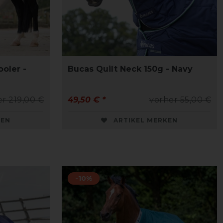
oler -
Bucas Quilt Neck 150g - Navy
r 219,00 €
49,50 € *
vorher 55,00 €
KEN
ARTIKEL MERKEN
-10%