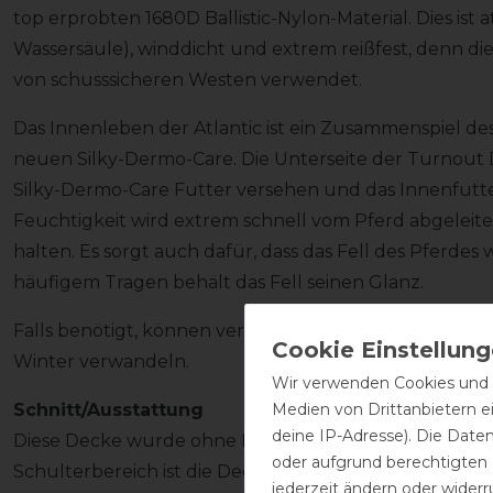
top erprobten 1680D Ballistic-Nylon-Material. Dies is
Wassersäule), winddicht und extrem reißfest, denn die
von schusssicheren Westen verwendet.
Das Innenleben der Atlantic ist ein Zusammenspiel de
neuen Silky-Dermo-Care. Die Unterseite der Turnout 
Silky-Dermo-Care Futter versehen und das Innenfutte
Feuchtigkeit wird extrem schnell vom Pferd abgelei
halten. Es sorgt auch dafür, dass das Fell des Pferdes
häufigem Tragen behält das Fell seinen Glanz.
Falls benötigt, können verschiedene Quilts diese De
Winter verwandeln.
Wir verwenden Cookies und ä
Medien von Drittanbietern e
Schnitt/Ausstattung
deine IP-Adresse). Die Date
Diese Decke wurde ohne Rückennaht gefertigt. Durch 
oder aufgrund berechtigten
Schulterbereich ist die Decke super bequem geschnit
jederzeit ändern oder widerr