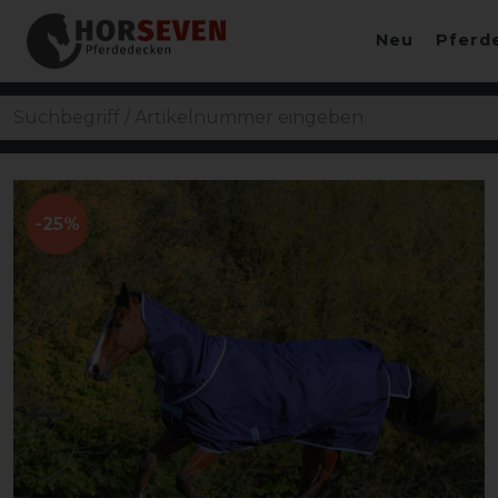
Neu
Pferd
-25%