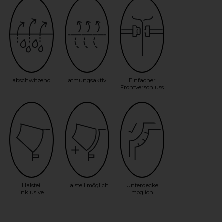
abschwitzend
atmungsaktiv
Einfacher
Frontverschluss
Halsteil
Halsteil möglich
Unterdecke
inklusive
möglich