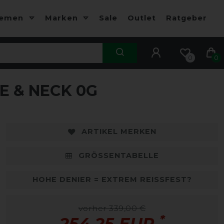
hemen
Marken
Sale
Outlet
Ratgeber
0
0
E & NECK 0G
-25%
-
ARTIKEL MERKEN
GRÖSSENTABELLE
HOHE DENIER = EXTREM REISSFEST?
vorher 339,00 €
*
254,25 EUR