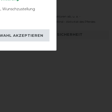
Komfortbereich
 Wunschzustellung
 Temperaturbereich hängt von vielen Faktoren ab, u. a. -
oren - Sonnenschein - Feuchtigkeit - Wind - Aktivität des Pferdes
DETAILS ZUR PRODUKTSICHERHEIT
WAHL AKZEPTIEREN