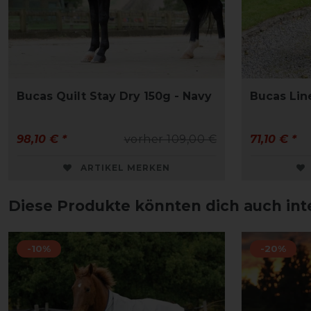
Bucas Quilt Stay Dry 150g - Navy
Bucas Lin
98,10 € *
vorher 109,00 €
71,10 € *
ARTIKEL MERKEN
Diese Produkte könnten dich auch int
-10%
-20%