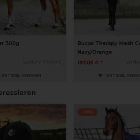
er 300g
Bucas Therapy Mesh Co
Navy/Orange
vorher 79,00 €
197,05 € *
vorhe
ARTIKEL MERKEN
ARTIKEL MER
eressieren
-10%