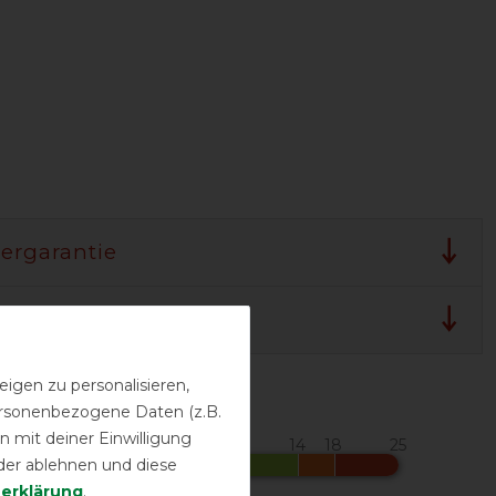
lergarantie
 und Pflegehinweis
igen zu personalisieren,
urbereich in °C*
personenbezogene Daten (z.B.
 mit deiner Einwilligung
der ablehnen und diese
­erklärung
.