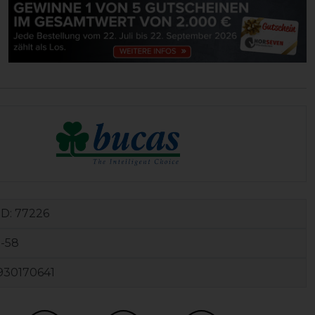
ID:
77226
-58
930170641