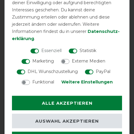
deiner Einwilligung oder aufgrund berechtigten
Interesses geschehen. Du kannst deine
Zustimmung erteilen oder ablehnen und diese
Einfacher
Halsteil
Halsteil
Frontverschluss
abnehmbar
inklusive
jederzeit ändern oder widerrufen. Weitere
Informationen findest du in unserer
Daten­schutz­
erklärung
.
Essenziell
Statistik
Marketing
Externe Medien
DHL Wunschzustellung
PayPal
Funktional
Weitere Einstellungen
Halsteil möglich
Unterdecke
wasserdicht
möglich
ALLE AKZEPTIEREN
Herstellergarantie
AUSWAHL AKZEPTIEREN
Wasch- und Pflegehinweis