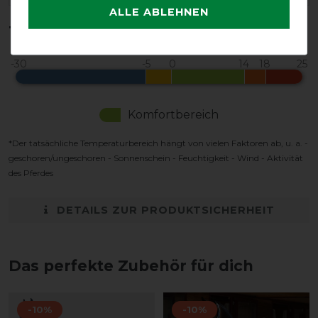
ALLE ABLEHNEN
Temperaturbereich in °C*
Komfortbereich
*Der tatsächliche Temperaturbereich hängt von vielen Faktoren ab, u. a. -
geschoren/ungeschoren - Sonnenschein - Feuchtigkeit - Wind - Aktivität
des Pferdes
DETAILS ZUR PRODUKTSICHERHEIT
Das perfekte Zubehör für dich
-10%
-10%