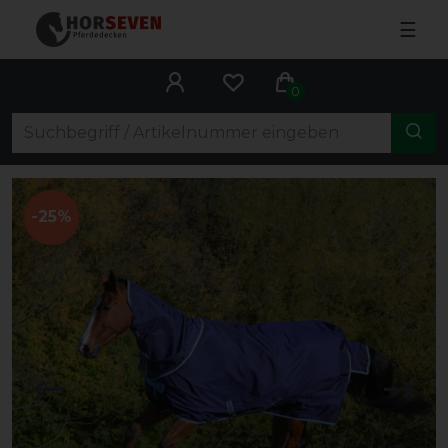
☰
0
-25%