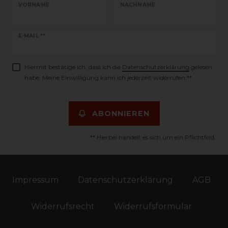
VORNAME
NACHNAME
Newsletter
E-MAIL **
Honig
Hiermit bestätige ich, dass ich die
Daten­schutz­erklärung
gelesen
habe. Meine Einwilligung kann ich jederzeit widerrufen.**
ABONNIEREN
** Hierbei handelt es sich um ein Pflichtfeld.
Impressum
Daten­schutz­erklärung
AGB
Widerrufs­recht
Widerrufs­formular