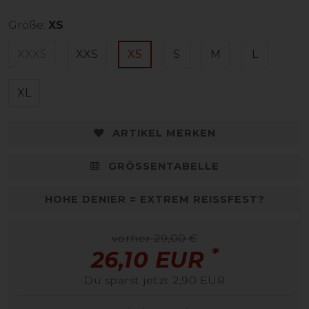
Größe:
XS
XXXS
XXS
XS
S
M
L
XL
ARTIKEL MERKEN
GRÖSSENTABELLE
HOHE DENIER = EXTREM REISSFEST?
vorher 29,00 €
*
26,10 EUR
Du sparst jetzt 2,90 EUR