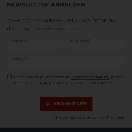
NEWSLETTER ANMELDEN
Newsletter abonnieren und 5 Euro Prämie für
deinen nächsten Einkauf sichern
VORNAME
NACHNAME
Newsletter
E-MAIL **
Honig
Hiermit bestätige ich, dass ich die
Daten­schutz­erklärung
gelesen
habe. Meine Einwilligung kann ich jederzeit widerrufen.**
ABONNIEREN
** Hierbei handelt es sich um ein Pflichtfeld.