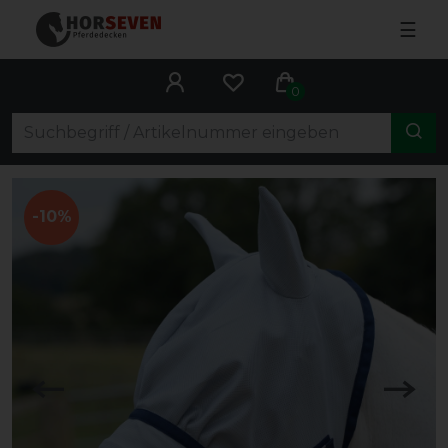
☰
0
-10%