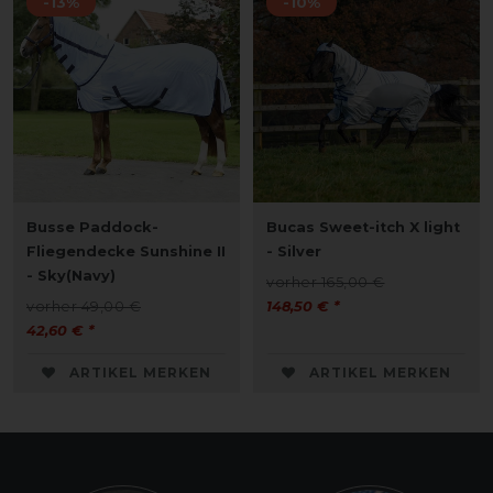
-13%
-10%
Busse Paddock-
Bucas Sweet-itch X light
Fliegendecke Sunshine II
- Silver
- Sky(Navy)
vorher 165,00 €
vorher 49,00 €
148,50 € *
42,60 € *
ARTIKEL MERKEN
ARTIKEL MERKEN