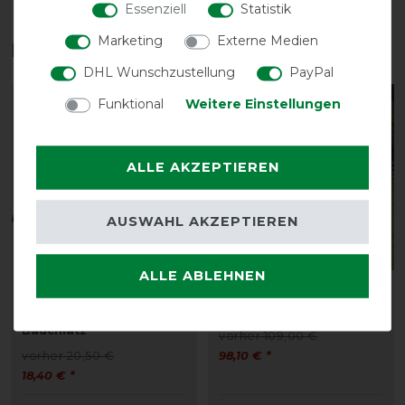
Essenziell
Statistik
Marketing
Externe Medien
Das perfekte Zubehör für dich
DHL Wunschzustellung
PayPal
Funktional
Weitere Einstellungen
-10%
-10%
ALLE AKZEPTIEREN
AUSWAHL AKZEPTIEREN
ALLE ABLEHNEN
Bucas Buzz-Off Belly
Bucas Buzz-Off Full
Pad - silver/blue -
Neck PONY - silver
Bauchlatz
vorher 109,00 €
vorher 20,50 €
98,10 € *
18,40 € *