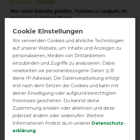
13.06.2025
War relativ Zeitnahe geliefert. Trotzdem zu langsam, im
gegensatz zu anderen Shop's.
29.08.2024
Wir verwenden Cookies und ähnliche Technologien
Die Maschen sind gegenüber meinen früheren Bucas
auf unserer Website, um Inhalte und Anzeigen zu
Masken größer geworden. Was für einen Ekzemer nicht
personalisieren, Medien von Drittanbietern
gut ist.
einzubinden und Zugriffe zu analysieren. Dabei
verarbeiten wir personenbezogene Daten (z.B.
27.07.2024
deine IP-Adresse). Die Datenverarbeitung erfolgt
Sehr gute Qualität von Bucas, leider zwei Sterne Abzug
erst nach dem Setzen der Cookies und kann mit
da die Größen xxs und xs nicht passten, bei xxs war der
deiner Einwilligung oder aufgrund berechtigten
Backenverschluss 5 cm zu klein ansonsten passte die
Interesses geschehen. Du kannst deine
Fliegenhaube perfekt, Größe ca war dann viel zu groß.
Zustimmung erteilen oder ablehnen und diese
Schade
jederzeit ändern oder widerrufen. Weitere
Informationen findest du in unserer
Daten­schutz­
erklärung
.
DETAILS ZUR PRODUKTSICHERHEIT