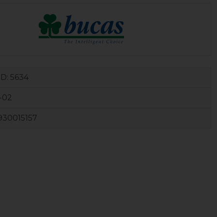
ID:
5634
-02
930015157