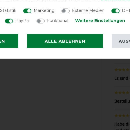
Statistik
Marketing
Externe Medien
DHL
LATEST R
PayPal
Funktional
Weitere Einstellungen
EN
ALLE ABLEHNEN
AUS
Eine Bu
Verarbe
Es sind
Bestell
Habe di