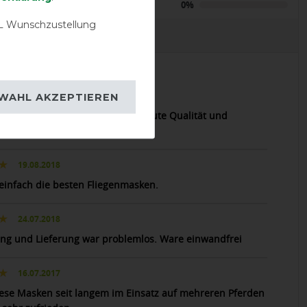
Negative
0%
 Wunschzustellung
EVIEWS
28.07.2023
WAHL AKZEPTIEREN
cas halt. Perfekte Passform und gute Qualität und
itung.
19.08.2018
 einfach die besten Fliegenmasken.
24.07.2018
ung und Lieferung war problemlos. Ware einwandfrei
16.07.2017
ese Masken seit langem im Einsatz auf mehreren Pferden