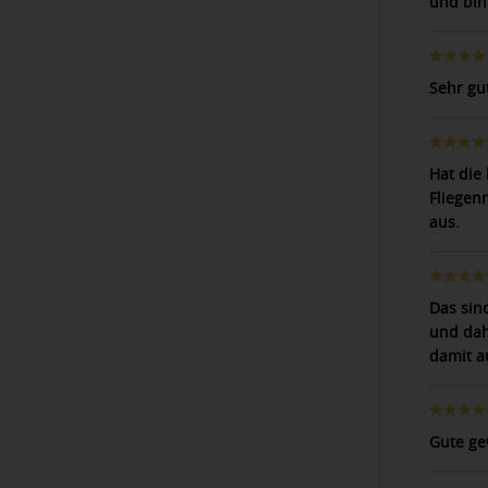
und bin
Sehr gu
Hat die
Fliegen
aus.
Das sind
und dah
damit au
Gute ge