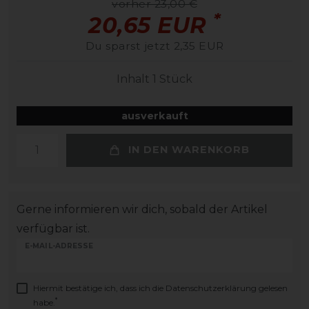
vorher 23,00 €
*
20,65 EUR
Du sparst jetzt 2,35 EUR
Inhalt
1
Stück
ausverkauft
IN DEN WARENKORB
Gerne informieren wir dich, sobald der Artikel
verfügbar ist.
E-MAIL-ADRESSE
Hiermit bestätige ich, dass ich die
Daten­schutz­erklärung
gelesen
*
habe.