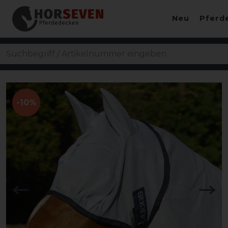
Neu
Pferd
-10%