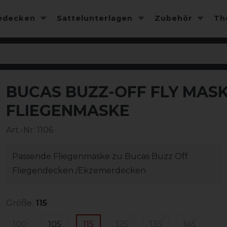
edecken
Sattelunterlagen
Zubehör
T
BUCAS BUZZ-OFF FLY MASK 
-10%
FLIEGENMASKE
Art.-Nr:
1106
Passende Fliegenmaske zu Bucas Buzz Off
Fliegendecken /Ekzemerdecken
Größe:
115
100
105
115
125
135
145