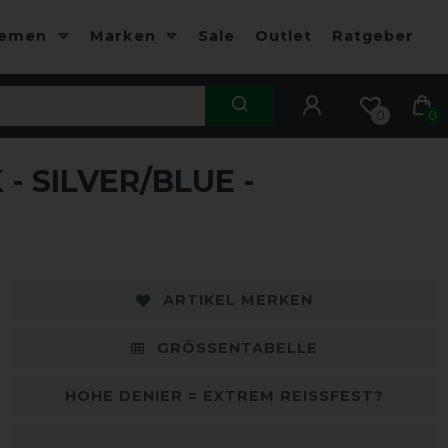
hemen
Marken
Sale
Outlet
Ratgeber
0
0
- SILVER/BLUE -
-10%
-
ARTIKEL MERKEN
GRÖSSENTABELLE
HOHE DENIER = EXTREM REISSFEST?