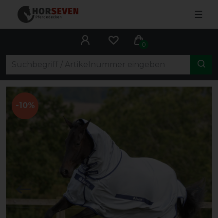
☰
0
-10%