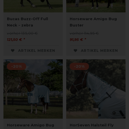
Bucas Buzz-Off Full
Horseware Amigo Bug
Neck - zebra
Buster
vorher 135,00 €
vorher 114,95 €
121,50 € *
91,95 € *
ARTIKEL MERKEN
ARTIKEL MERKEN
-20%
-20%
Horseware Amigo Bug
HorSeven Halsteil Fly