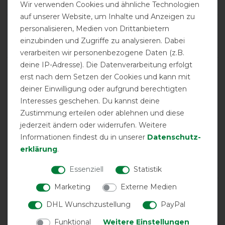
7
Wir verwenden Cookies und ähnliche Technologien
auf unserer Website, um Inhalte und Anzeigen zu
Product Rating
personalisieren, Medien von Drittanbietern
5
/
5
einzubinden und Zugriffe zu analysieren. Dabei
verarbeiten wir personenbezogene Daten (z.B.
deine IP-Adresse). Die Datenverarbeitung erfolgt
erst nach dem Setzen der Cookies und kann mit
product experience
deiner Einwilligung oder aufgrund berechtigten
Interesses geschehen. Du kannst deine
calculated from 7 customer reviews
Zustimmung erteilen oder ablehnen und diese
jederzeit ändern oder widerrufen. Weitere
Positive
100%
Informationen findest du in unserer
Daten­schutz­
Neutral
0%
erklärung
.
Negative
0%
Essenziell
Statistik
Marketing
Externe Medien
LATEST REVIEWS
DHL Wunschzustellung
PayPal
21.07.2025
Top Qualität Schnitt der Ponydecke ist " eseltauglich"
Funktional
Weitere Einstellungen