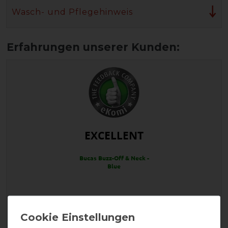
Wasch- und Pflegehinweis
EXCELLENT
Bucas Buzz-Off & Neck -
Blue
Product Reviews