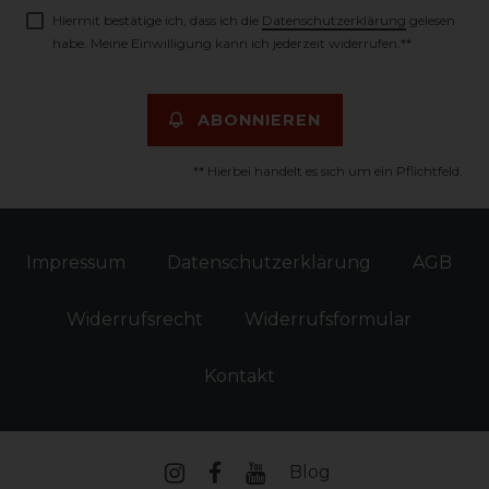
Hiermit bestätige ich, dass ich die
Daten­schutz­erklärung
gelesen
habe. Meine Einwilligung kann ich jederzeit widerrufen.**
ABONNIEREN
** Hierbei handelt es sich um ein Pflichtfeld.
Impressum
Daten­schutz­erklärung
AGB
Widerrufs­recht
Widerrufs­formular
Kontakt
Blog