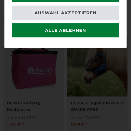
AUSWAHL AKZEPTIEREN
Diese Produkte könnten dich auch
interessieren
ALLE ABLEHNEN
-10%
-13%
Bucas Cool Bag -
BUSSE Fliegenmaske FLY
Kühltasche
GUARD FREE
vorher 14,95 €
vorher 19,85 €
13,45 € *
17,30 € *