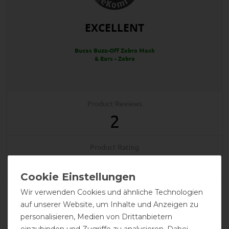
EXCELLENT
Bucas Buzz-Off Zebra Mask
& Ears - Zebra
Product Reviews
2
Product Rating
5
/
5
Wir verwenden Cookies und ähnliche Technologien
product experience
auf unserer Website, um Inhalte und Anzeigen zu
personalisieren, Medien von Drittanbietern
einzubinden und Zugriffe zu analysieren. Dabei