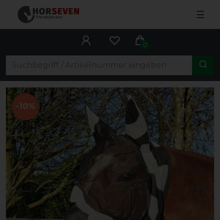
☰
0
-10%