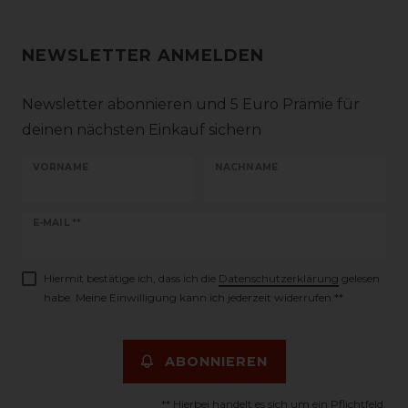
NEWSLETTER ANMELDEN
Newsletter abonnieren und 5 Euro Prämie für
deinen nächsten Einkauf sichern
VORNAME
NACHNAME
Newsletter
E-MAIL **
Honig
Hiermit bestätige ich, dass ich die
Daten­schutz­erklärung
gelesen
habe. Meine Einwilligung kann ich jederzeit widerrufen.**
ABONNIEREN
** Hierbei handelt es sich um ein Pflichtfeld.