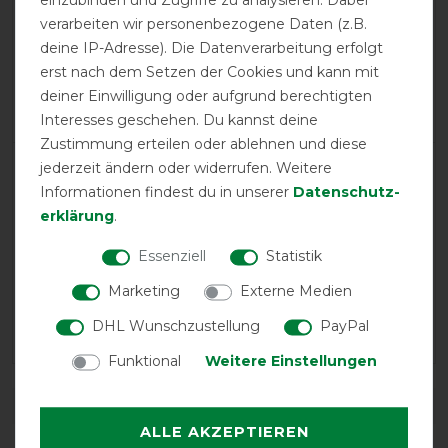
calculated from 2 customer reviews
verarbeiten wir personenbezogene Daten (z.B.
deine IP-Adresse). Die Datenverarbeitung erfolgt
Positive
100%
erst nach dem Setzen der Cookies und kann mit
Neutral
0%
deiner Einwilligung oder aufgrund berechtigten
Negative
0%
Interesses geschehen. Du kannst deine
Zustimmung erteilen oder ablehnen und diese
LATEST REVIEWS
jederzeit ändern oder widerrufen. Weitere
Informationen findest du in unserer
Daten­schutz­
18.10.2025
erklärung
.
Die beste Fliegenmaske für meinen Wallach
Essenziell
Statistik
05.09.2024
Marketing
Externe Medien
Die beste Fliegenmaske für meinen Ekzemer. Passt, ist
DHL Wunschzustellung
PayPal
robust und dabei schön luftig.
Funktional
Weitere Einstellungen
DETAILS ZUR PRODUKTSICHERHEIT
ALLE AKZEPTIEREN