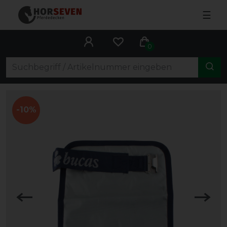
☰
0
-10%