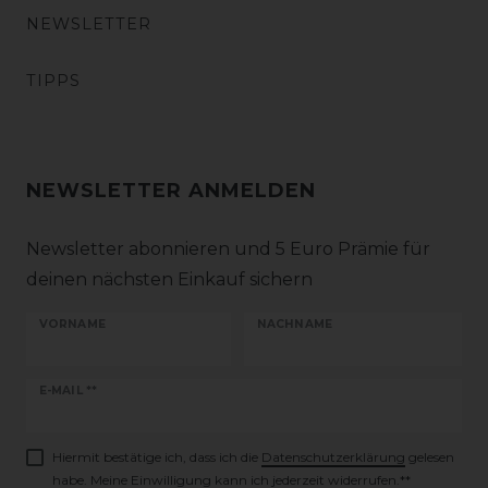
NEWSLETTER
TIPPS
NEWSLETTER ANMELDEN
Newsletter abonnieren und 5 Euro Prämie für
deinen nächsten Einkauf sichern
VORNAME
NACHNAME
Newsletter
E-MAIL **
Honig
Hiermit bestätige ich, dass ich die
Daten­schutz­erklärung
gelesen
habe. Meine Einwilligung kann ich jederzeit widerrufen.**