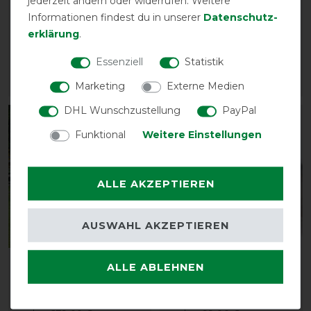
jederzeit ändern oder widerrufen. Weitere
Light Big Neck 0g SD -
Extra High Neck 300g -
Informationen findest du in unserer
Daten­schutz­
silver
silver
erklärung
.
vorher 269,00 €
vorher 305,00 €
242,10 € *
274,50 € *
Essenziell
Statistik
ARTIKEL MERKEN
ARTIKEL MERKEN
Marketing
Externe Medien
DHL Wunschzustellung
PayPal
-10%
-10%
Funktional
Weitere Einstellungen
ALLE AKZEPTIEREN
AUSWAHL AKZEPTIEREN
Bucas Power Turnout
Bucas Power Turnout
ALLE ABLEHNEN
Light High Neck 0g SD -
Combi Neck 300g -
silver
silver