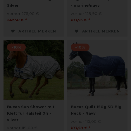
Silver
- marine/navy
vorher 275,00 €
vorher 129,90 €
247,50 € *
103,95 € *
ARTIKEL MERKEN
ARTIKEL MERKEN
-10%
-10%
Bucas Sun Shower mit
Bucas Quilt 150g SD Big
Klett für Halsteil 0g -
Neck - Navy
silver
vorher 115,00 €
vorher 119,00 €
103,50 € *