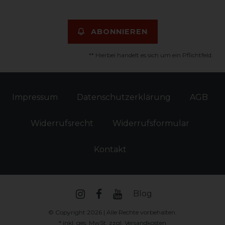
ABONNIEREN
** Hierbei handelt es sich um ein Pflichtfeld.
Impressum
Daten­schutz­erklärung
AGB
Widerrufs­recht
Widerrufs­formular
Kontakt
Blog
© Copyright 2026 | Alle Rechte vorbehalten.
* inkl. ges. MwSt. zzgl.
Versandkosten