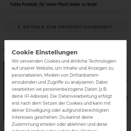
Tolles Produkt, für mein Pferd leider zu breit.
DETAILS ZUR PRODUKTSICHERHEIT
Das perfekte Zubehör für dich
Wir verwenden Cookies und ähnliche Technologien
auf unserer Website, um Inhalte und Anzeigen zu
-10%
-10%
personalisieren, Medien von Drittanbietern
einzubinden und Zugriffe zu analysieren. Dabei
verarbeiten wir personenbezogene Daten (z.B.
deine IP-Adresse). Die Datenverarbeitung erfolgt
erst nach dem Setzen der Cookies und kann mit
deiner Einwilligung oder aufgrund berechtigten
Bestseller
Interesses geschehen. Du kannst deine
Zustimmung erteilen oder ablehnen und diese
Bucas Power Turnout
Bucas Power Turnout