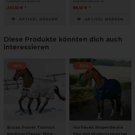
vorher 279,00 €
vorher 99,00 €
251,10 € *
89,10 € *
ARTIKEL MERKEN
ARTIKEL MERKEN
Diese Produkte könnten dich auch
interessieren
-10%
-20%
Bucas Power Turnout
HorSeven Regendecke
Medium Classic 150g -
50g mit Widerristpolster