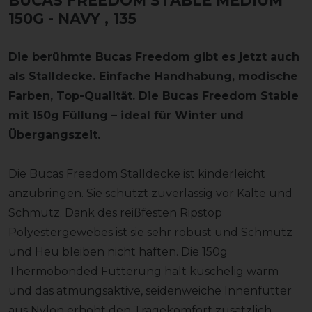
BUCAS FREEDOM STABLE MEDIUM
150G - NAVY
, 135
Die berühmte Bucas Freedom gibt es jetzt auch
als Stalldecke. Einfache Handhabung, modische
Farben, Top-Qualität. Die Bucas Freedom Stable
mit 150g Füllung – ideal für Winter und
Übergangszeit.
Die Bucas Freedom Stalldecke ist kinderleicht
anzubringen. Sie schützt zuverlässig vor Kälte und
Schmutz. Dank des reißfesten Ripstop
Polyestergewebes ist sie sehr robust und Schmutz
und Heu bleiben nicht haften. Die 150g
Thermobonded Fütterung hält kuschelig warm
und das atmungsaktive, seidenweiche Innenfutter
aus Nylon erhöht den Tragekomfort zusätzlich.