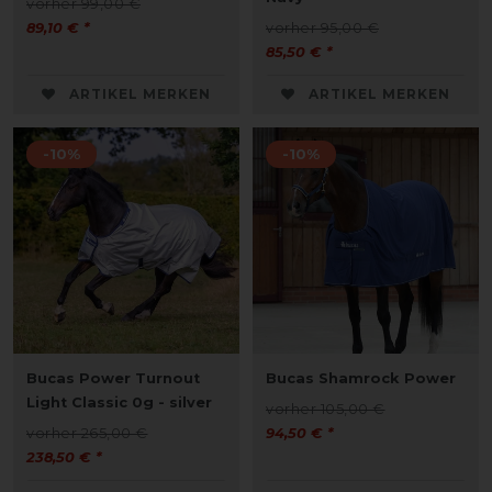
vorher 99,00 €
89,10 € *
vorher 95,00 €
85,50 € *
ARTIKEL MERKEN
ARTIKEL MERKEN
-10%
-10%
Bucas Power Turnout
Bucas Shamrock Power
Light Classic 0g - silver
vorher 105,00 €
vorher 265,00 €
94,50 € *
238,50 € *