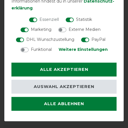
Informationen findest du in unserer
Daten­schutz­
Neutral
0%
erklärung
.
Negative
0%
Essenziell
Statistik
Marketing
Externe Medien
LATEST REVIEWS
DHL Wunschzustellung
PayPal
10.02.2021
Funktional
Weitere Einstellungen
Super Decke, tolle Qualität für einen günstigen Preis!
07.01.2021
ALLE AKZEPTIEREN
Der erste Eindruck (Qualität, Passform, Gewicht) ist
prima! Meine Stute, die Decken nicht so gern mag, hat
sich gleich wohlgefühlt damit.
AUSWAHL AKZEPTIEREN
01.03.2017
ALLE ABLEHNEN
Buchs spricht für sich. Immer bestens