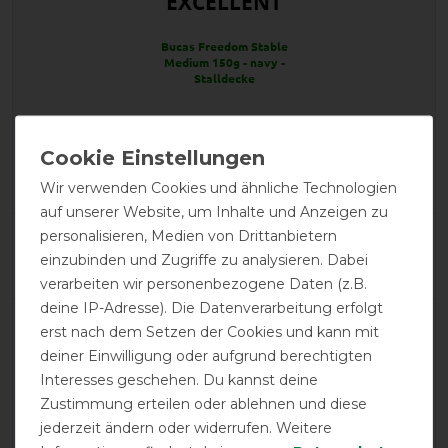
EXCELLENT
Bucas Freedom Stable
Medium 150g - navy -
Stalldecke
Product Reviews
3
Wir verwenden Cookies und ähnliche Technologien
auf unserer Website, um Inhalte und Anzeigen zu
personalisieren, Medien von Drittanbietern
Product Rating
einzubinden und Zugriffe zu analysieren. Dabei
5
/
5
verarbeiten wir personenbezogene Daten (z.B.
deine IP-Adresse). Die Datenverarbeitung erfolgt
erst nach dem Setzen der Cookies und kann mit
product experience
deiner Einwilligung oder aufgrund berechtigten
Interesses geschehen. Du kannst deine
Zustimmung erteilen oder ablehnen und diese
calculated from 3 customer reviews
jederzeit ändern oder widerrufen. Weitere
Positive
100%