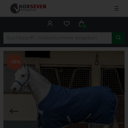
☰
0
-10%