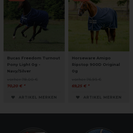
Bucas Freedom Turnout
Horseware Amigo
Pony Light 0g -
Ripstop 900D Original
Navy/Silver
0g
vorher 78,00 €
vorher 76,95 €
70,20 € *
69,25 € *
ARTIKEL MERKEN
ARTIKEL MERKEN