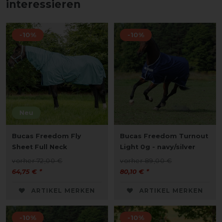
interessieren
-10%
-10%
Neu
Bucas Freedom Fly
Bucas Freedom Turnout
Sheet Full Neck
Light 0g - navy/silver
vorher 72,00 €
vorher 89,00 €
64,75 € *
80,10 € *
ARTIKEL MERKEN
ARTIKEL MERKEN
-10%
-10%