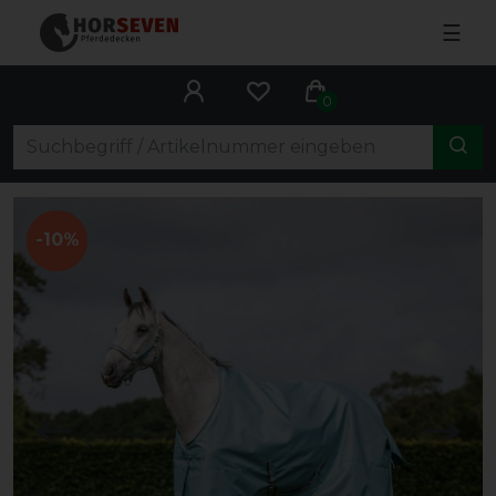
☰
0
-10%