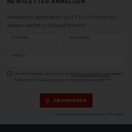
NEWSLETTER ANMELDEN
Newsletter abonnieren und 5 Euro Prämie für
deinen nächsten Einkauf sichern
VORNAME
NACHNAME
Newsletter
E-MAIL **
Honig
Hiermit bestätige ich, dass ich die
Daten­schutz­erklärung
gelesen
habe. Meine Einwilligung kann ich jederzeit widerrufen.**
ABONNIEREN
** Hierbei handelt es sich um ein Pflichtfeld.