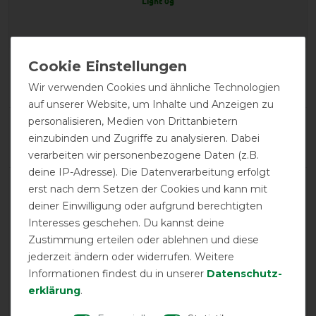
Light 0g
Product Reviews
10
Wir verwenden Cookies und ähnliche Technologien
auf unserer Website, um Inhalte und Anzeigen zu
personalisieren, Medien von Drittanbietern
Product Rating
einzubinden und Zugriffe zu analysieren. Dabei
4.9
/
5
verarbeiten wir personenbezogene Daten (z.B.
deine IP-Adresse). Die Datenverarbeitung erfolgt
erst nach dem Setzen der Cookies und kann mit
product experience
deiner Einwilligung oder aufgrund berechtigten
Interesses geschehen. Du kannst deine
Zustimmung erteilen oder ablehnen und diese
calculated from 10 customer reviews
jederzeit ändern oder widerrufen. Weitere
Positive
100%
Informationen findest du in unserer
Daten­schutz­
Neutral
0%
erklärung
.
Negative
0%