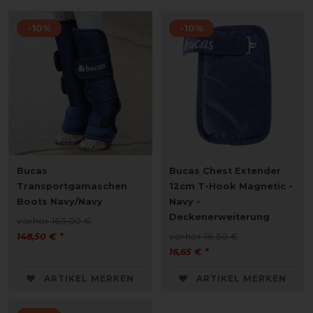
-10%
-10%
Bucas
Bucas Chest Extender
Transportgamaschen
12cm T-Hook Magnetic -
Boots Navy/Navy
Navy -
Deckenerweiterung
vorher 165,00 €
148,50 € *
vorher 18,50 €
16,65 € *
ARTIKEL MERKEN
ARTIKEL MERKEN