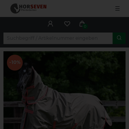
☰
0
-10%