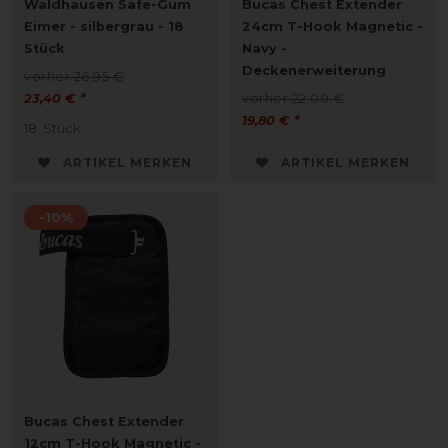
Waldhausen Safe-Gum
Bucas Chest Extender
Eimer - silbergrau - 18
24cm T-Hook Magnetic -
Stück
Navy -
Deckenerweiterung
vorher 26,95 €
23,40 € *
vorher 22,00 €
19,80 € *
18
Stück
ARTIKEL MERKEN
ARTIKEL MERKEN
-10%
Bucas Chest Extender
12cm T-Hook Magnetic -