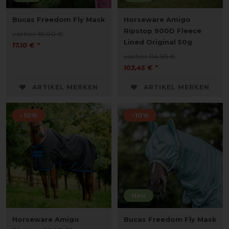
Bucas Freedom Fly Mask
Horseware Amigo
Ripstop 900D Fleece
vorher 19,00 €
Lined Original 50g
17,10 € *
vorher 114,95 €
103,45 € *
ARTIKEL MERKEN
ARTIKEL MERKEN
-10%
-10%
Neu
Horseware Amigo
Bucas Freedom Fly Mask