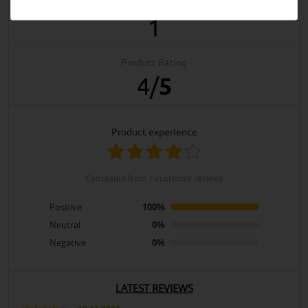
Product Reviews
1
Product Rating
4
/
5
product experience
calculated from 1 customer reviews
Positive
100%
Neutral
0%
Negative
0%
LATEST REVIEWS