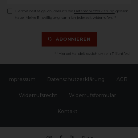
Honig
Hiermit bestätige ich, dass ich die
Daten­schutz­erklärung
gelesen
habe. Meine Einwilligung kann ich jederzeit widerrufen.**
ABONNIEREN
** Hierbei handelt es sich um ein Pflichtfeld.
Impressum
Daten­schutz­erklärung
AGB
Widerrufs­recht
Widerrufs­formular
Kontakt