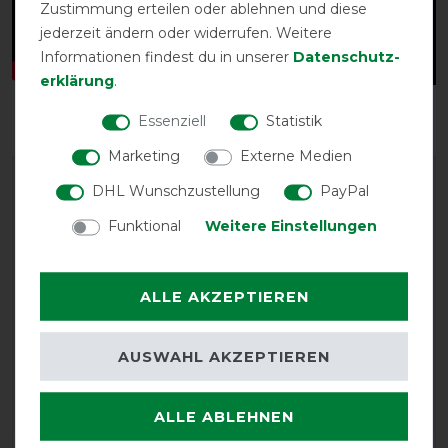
Zustimmung erteilen oder ablehnen und diese
jederzeit ändern oder widerrufen. Weitere
Informationen findest du in unserer
Daten­schutz­
erklärung
.
Essenziell
Statistik
Marketing
Externe Medien
DHL Wunschzustellung
PayPal
Funktional
Weitere Einstellungen
ALLE AKZEPTIEREN
GOOD
Bucas Freedom Turnout
AUSWAHL AKZEPTIEREN
Light Full Neck 0g
ALLE ABLEHNEN