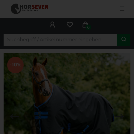
☰
0
-10%