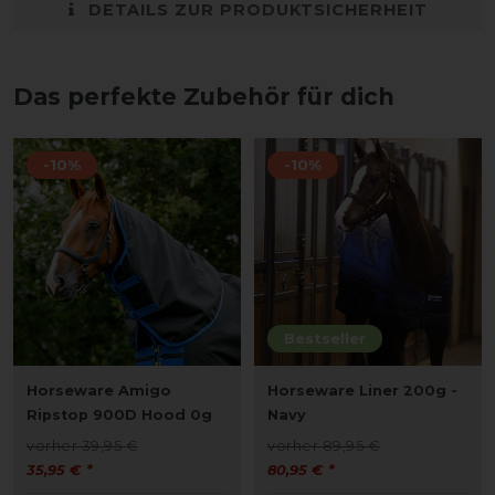
DETAILS ZUR PRODUKTSICHERHEIT
Das perfekte Zubehör für dich
-10%
-10%
Bestseller
Horseware Amigo
Horseware Liner 200g -
Ripstop 900D Hood 0g
Navy
vorher 39,95 €
vorher 89,95 €
35,95 € *
80,95 € *