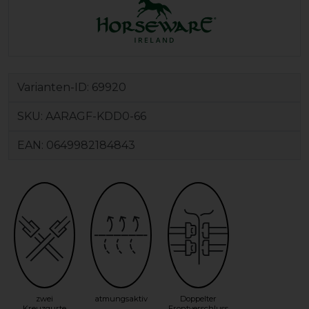
Varianten-ID:
69920
SKU:
AARAGF-KDD0-66
EAN:
0649982184843
zwei
atmungsaktiv
Doppelter
Kreuzgurte
Frontverschluss