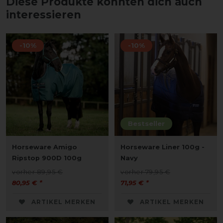
Diese Produkte könnten dich auch
interessieren
-10%
-10%
Bestseller
Horseware Amigo
Horseware Liner 100g -
Ripstop 900D 100g
Navy
vorher 89,95 €
vorher 79,95 €
80,95 € *
71,95 € *
ARTIKEL MERKEN
ARTIKEL MERKEN