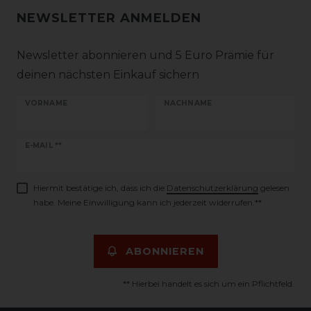
NEWSLETTER ANMELDEN
Newsletter abonnieren und 5 Euro Prämie für
deinen nächsten Einkauf sichern
VORNAME
NACHNAME
Newsletter
E-MAIL **
Honig
Hiermit bestätige ich, dass ich die
Daten­schutz­erklärung
gelesen
habe. Meine Einwilligung kann ich jederzeit widerrufen.**
ABONNIEREN
** Hierbei handelt es sich um ein Pflichtfeld.