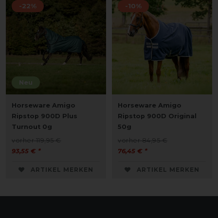
-22%
-10%
Neu
Horseware Amigo
Horseware Amigo
Ripstop 900D Plus
Ripstop 900D Original
Turnout 0g
50g
vorher 119,95 €
vorher 84,95 €
93,55 € *
76,45 € *
ARTIKEL MERKEN
ARTIKEL MERKEN