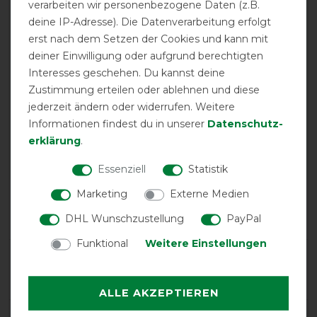
verarbeiten wir personenbezogene Daten (z.B.
deine IP-Adresse). Die Datenverarbeitung erfolgt
erst nach dem Setzen der Cookies und kann mit
deiner Einwilligung oder aufgrund berechtigten
Interesses geschehen. Du kannst deine
EXCELLENT
Zustimmung erteilen oder ablehnen und diese
jederzeit ändern oder widerrufen. Weitere
Informationen findest du in unserer
Daten­schutz­
Horseware Amigo Ripstop
900 Fleece Lined Original
erklärung
.
50g - Navy/Titanium Grey,
145
Essenziell
Statistik
Marketing
Externe Medien
Product Reviews
2
DHL Wunschzustellung
PayPal
Funktional
Weitere Einstellungen
Product Rating
5
/
5
ALLE AKZEPTIEREN