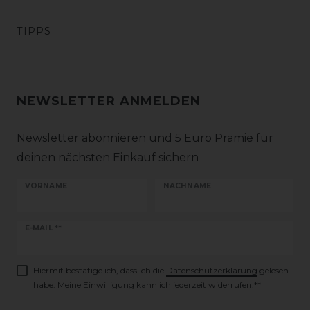
TIPPS
NEWSLETTER ANMELDEN
Newsletter abonnieren und 5 Euro Prämie für
deinen nächsten Einkauf sichern
VORNAME
NACHNAME
Newsletter
E-MAIL **
Honig
Hiermit bestätige ich, dass ich die
Daten­schutz­erklärung
gelesen
habe. Meine Einwilligung kann ich jederzeit widerrufen.**