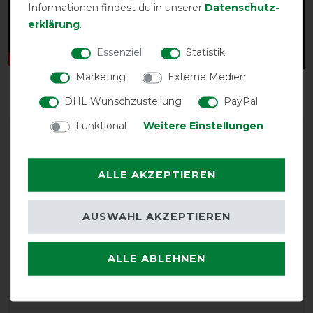
Informationen findest du in unserer
Daten­schutz­
erklärung
.
Essenziell
Statistik
Marketing
Externe Medien
DHL Wunschzustellung
PayPal
Funktional
Weitere Einstellungen
ALLE AKZEPTIEREN
AUSWAHL AKZEPTIEREN
EXCELLENT
Bucas Freedom Turnout
ALLE ABLEHNEN
Medium Full Neck 150/150g
- navy