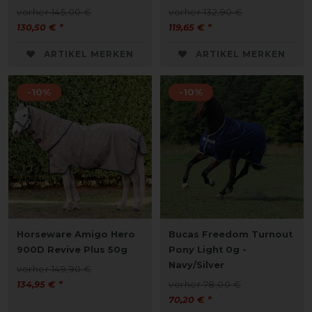
vorher 145,00 €
vorher 132,90 €
130,50 € *
119,65 € *
ARTIKEL MERKEN
ARTIKEL MERKEN
-10%
-10%
Horseware Amigo Hero
Bucas Freedom Turnout
900D Revive Plus 50g
Pony Light 0g -
Navy/Silver
vorher 149,90 €
134,95 € *
vorher 78,00 €
70,20 € *