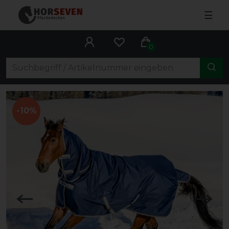
☰
0
-10%