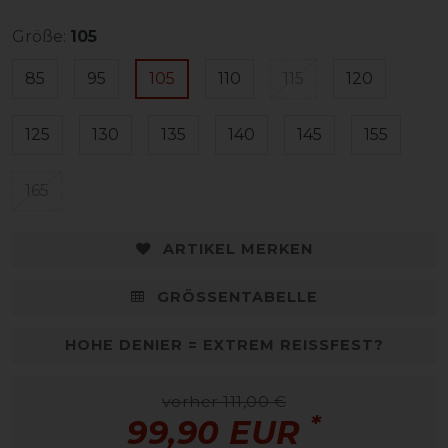
Größe:
105
85
95
105
110
115
120
125
130
135
140
145
155
165
ARTIKEL MERKEN
GRÖSSENTABELLE
HOHE DENIER = EXTREM REISSFEST?
vorher 111,00 €
*
99,90 EUR