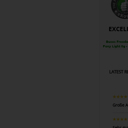
EXCEL
Bucas Freedo
Pony Light 0g -
LATEST R
Große A
Sehr gu