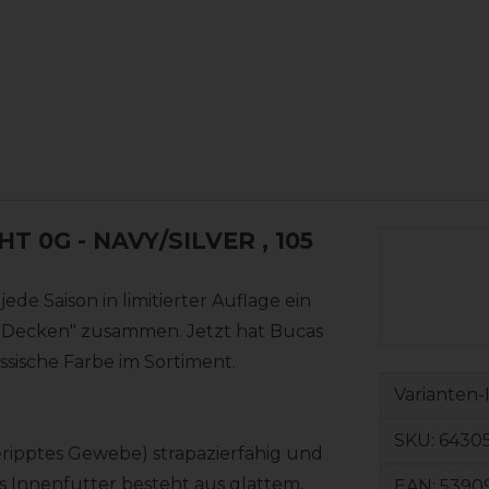
T 0G - NAVY/SILVER
, 105
jede Saison in limitierter Auflage ein
 Decken" zusammen. Jetzt hat Bucas
sische Farbe im Sortiment.
Varianten-
SKU:
6430
eripptes Gewebe) strapazierfähig und
 Innenfutter besteht aus glattem,
EAN:
5390