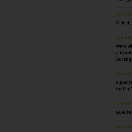
Fällt eh
Ware wi
ausprobi
Bucas g
Super l
und in 
Gute Pa