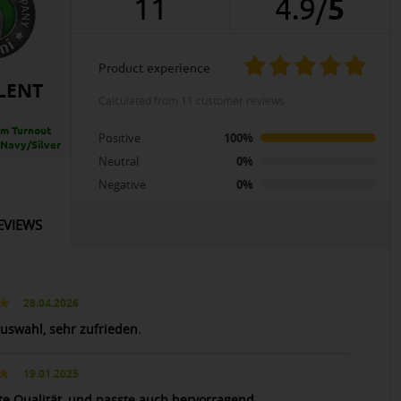
11
4.9
/
5
product experience
LENT
calculated from 11 customer reviews
m Turnout
Positive
100%
 Navy/Silver
Neutral
0%
Negative
0%
EVIEWS
28.04.2026
uswahl, sehr zufrieden.
19.01.2025
te Qualität, und passte auch hervorragend.