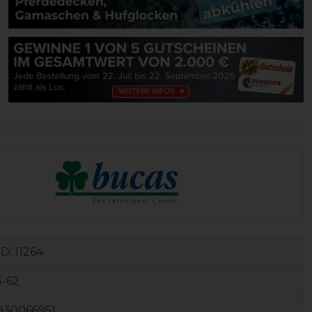
ID:
11264
5-62
930066951