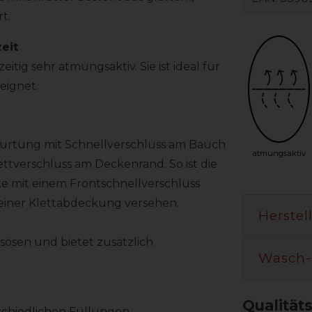
t.
eit
eitig sehr atmungsaktiv. Sie ist ideal für
eignet.
gurtung mit Schnellverschluss am Bauch
atmungsaktiv
ttverschluss am Deckenrand. So ist die
cke mit einem Frontschnellverschluss
t einer Klettabdeckung versehen.
Herstel
sösen und bietet zusätzlich
Wasch-
Qualität
schiedlichen Füllungen.