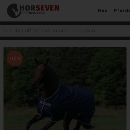
Neu
Pferd
-10%