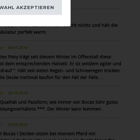
 es verspricht
WAHL AKZEPTIEREN
21.12.2022
ität, perfekte Passform. Hier rutscht nichts und hält die
kulatur perfekt warm.
08.01.2019
tes Pony trägt seit diesem Winter im Offenstall diese
it dem entsprechenden Halsteil. Er ist seitdem agiler und
 drauf ". Hält seit vielen Regen- und Schneeregen trocken.
e Decke nochmal kaufen für den Fall der Fälle....
26.10.2018
 Qualität und Passform, wie immer von Bucas Sehr gutes
eistungsverhältnis ***. Der Winter kann kommen.
05.03.2018
st Bucas ! Decken sitzen bei meinem Pferd mit