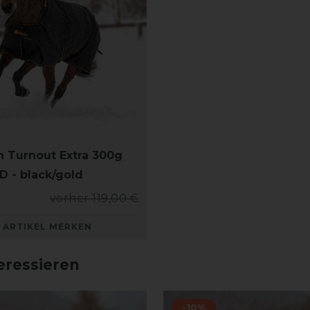
sh Turnout Extra 300g
D - black/gold
vorher 119,00 €
ARTIKEL MERKEN
eressieren
-10%