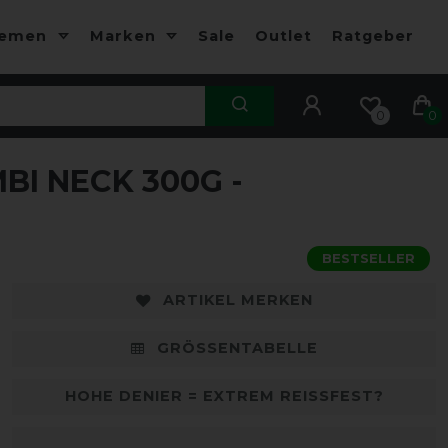
hemen
Marken
Sale
Outlet
Ratgeber
0
0
BI NECK 300G -
-10%
-
BESTSELLER
ARTIKEL MERKEN
GRÖSSENTABELLE
HOHE DENIER = EXTREM REISSFEST?