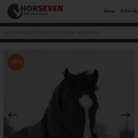
Neu
Pferd
-10%