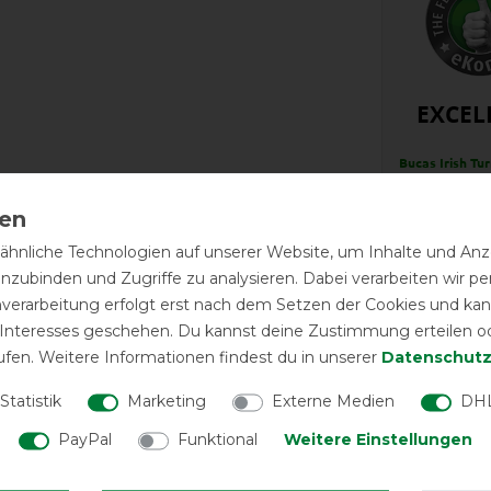
EXCEL
Bucas Irish Tu
Neck 300g - b
Halst
hnliche Technologien auf unserer Website, um Inhalte und Anze
LATEST R
inzubinden und Zugriffe zu analysieren. Dabei verarbeiten wir 
nverarbeitung erfolgt erst nach dem Setzen der Cookies und kann
 Interesses geschehen. Du kannst deine Zustimmung erteilen o
ufen. Weitere Informationen findest du in unserer
Daten­schutz
Statistik
Marketing
Externe Medien
DHL
Gute Be
PayPal
Funktional
Weitere Einstellungen