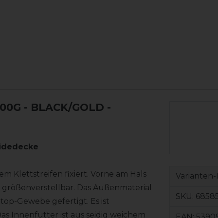
00G - BLACK/GOLD -
eidedecke
em Klettstreifen fixiert. Vorne am Hals
Varianten-
t größenverstellbar. Das Außenmaterial
SKU:
6858
Stop-Gewebe gefertigt. Es ist
s Innenfutter ist aus seidig weichem
EAN:
5390