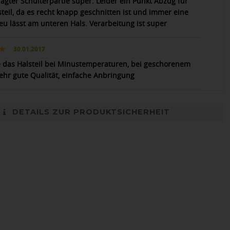
ägter Schulterpartie super. Leider ein Punkt Abzug für
steil, da es recht knapp geschnitten ist und immer eine
reu lässt am unteren Hals. Verarbeitung ist super
30.01.2017
 das Halsteil bei Minustemperaturen, bei geschorenem
Sehr gute Qualität, einfache Anbringung
DETAILS ZUR PRODUKTSICHERHEIT