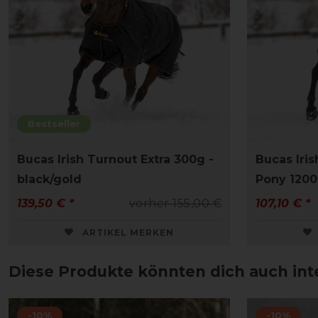
Bestseller
Bucas Irish Turnout Extra 300g -
Bucas Iri
black/gold
Pony 1200
139,50 € *
vorher 155,00 €
107,10 € *
ARTIKEL MERKEN
Diese Produkte könnten dich auch int
-10%
-10%