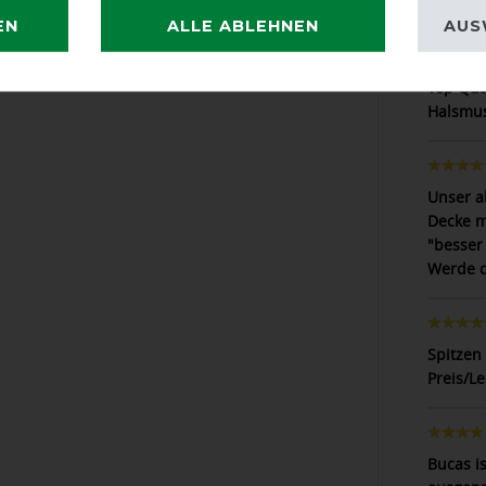
Hält was
EN
ALLE ABLEHNEN
AUS
Top Qual
Halsmus
Unser al
Decke m
"besser
Werde di
Spitzen
Preis/L
Bucas i