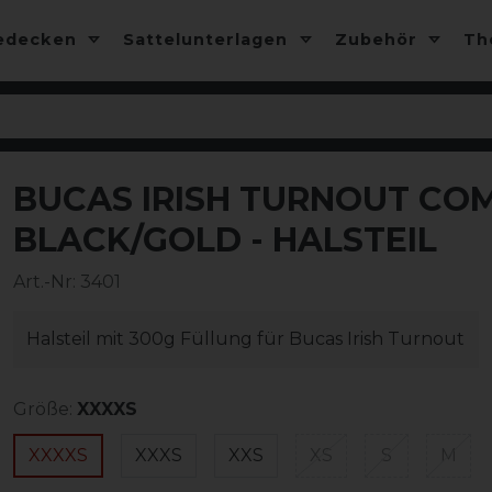
edecken
Sattelunterlagen
Zubehör
T
BUCAS IRISH TURNOUT COM
-10%
BLACK/GOLD - HALSTEIL
Art.-Nr:
3401
Halsteil mit 300g Füllung für Bucas Irish Turnout
Größe:
XXXXS
XXXXS
XXXS
XXS
XS
S
M