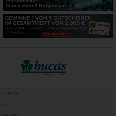
ID:
70774
5-22
930167047