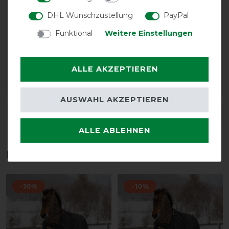
und immer eine Stelle freu lässt am unteren Hals.
Verarbeitung ist super
DHL Wunschzustellung
PayPal
Funktional
Weitere Einstellungen
30.01.2017
Benutze das Halsteil bei Minustemperaturen, bei
geschorenem Pferd. Sehr gute Qualität, einfache
ALLE AKZEPTIEREN
Anbringung
AUSWAHL AKZEPTIEREN
DETAILS ZUR PRODUKTSICHERHEIT
ALLE ABLEHNEN
Das perfekte Zubehör für dich
-10%
-10%