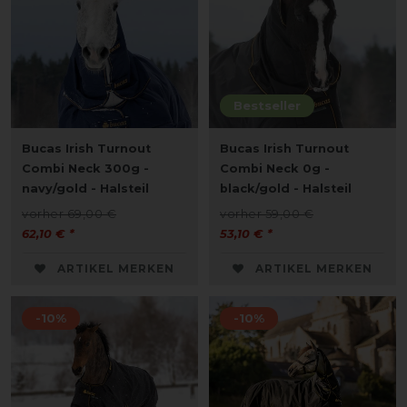
Bestseller
Bucas Irish Turnout
Bucas Irish Turnout
Combi Neck 300g -
Combi Neck 0g -
navy/gold - Halsteil
black/gold - Halsteil
vorher 69,00 €
vorher 59,00 €
62,10 € *
53,10 € *
ARTIKEL MERKEN
ARTIKEL MERKEN
-10%
-10%