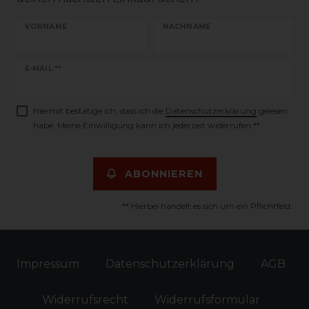
VORNAME
NACHNAME
Newsletter
E-MAIL **
Honig
Hiermit bestätige ich, dass ich die
Daten­schutz­erklärung
gelesen
habe. Meine Einwilligung kann ich jederzeit widerrufen.**
ABONNIEREN
** Hierbei handelt es sich um ein Pflichtfeld.
Impressum
Daten­schutz­erklärung
AGB
Widerrufs­recht
Widerrufs­formular