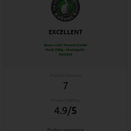
EXCELLENT
Bucas Irish Turnout Combi
Neck 300g - black/gold -
Halsteil
Product Reviews
7
Product Rating
4.9
/
5
product experience