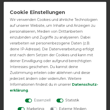
hält die Halsmuskulatur perfekt warm.
08.01.2019
Wir verwenden Cookies und ähnliche Technologien
Unser altes Pony trägt seit diesem Winter im Offenstall
auf unserer Website, um Inhalte und Anzeigen zu
diese Decke mit dem entsprechenden Halsteil. Er ist
personalisieren, Medien von Drittanbietern
seitdem agiler und "besser drauf ". Hält seit vielen
einzubinden und Zugriffe zu analysieren. Dabei
Regen- und Schneeregen trocken. Werde die Decke
verarbeiten wir personenbezogene Daten (z.B.
nochmal kaufen für den Fall der Fälle....
deine IP-Adresse). Die Datenverarbeitung erfolgt
erst nach dem Setzen der Cookies und kann mit
26.10.2018
deiner Einwilligung oder aufgrund berechtigten
Spitzen Qualität und Passform, wie immer von Bucas
Interesses geschehen. Du kannst deine
Sehr gutes Preis/Leistungsverhältnis ***. Der Winter
Zustimmung erteilen oder ablehnen und diese
kann kommen.
jederzeit ändern oder widerrufen. Weitere
Informationen findest du in unserer
Daten­schutz­
05.03.2018
erklärung
.
Bucas ist Bucas ! Decken sitzen bei meinem Pferd mit
ausgeprägter Schulterpartie super. Leider ein Punkt
Essenziell
Statistik
Abzug für das Halsteil, da es recht knapp geschnitten ist
Marketing
Externe Medien