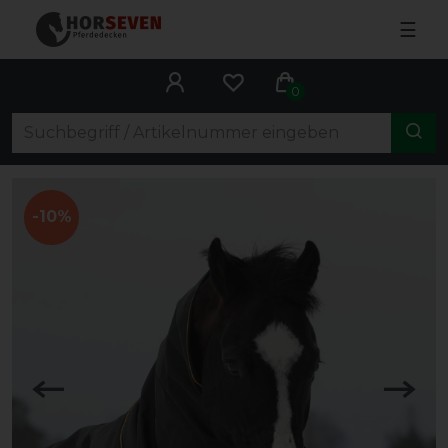
☰
0
-10%