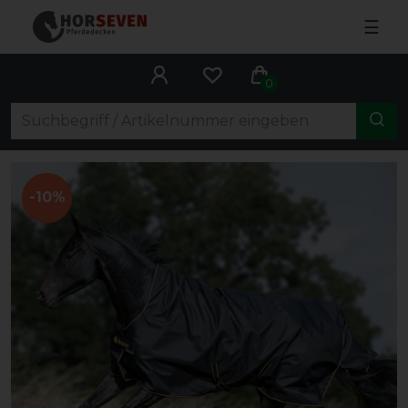
☰
0
-10%