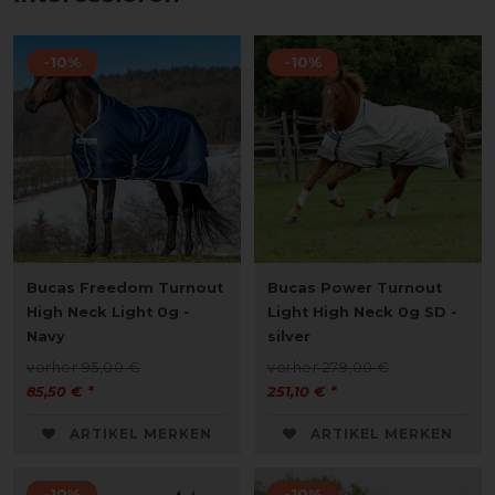
-10%
-10%
Bucas Freedom Turnout
Bucas Power Turnout
High Neck Light 0g -
Light High Neck 0g SD -
Navy
silver
vorher 95,00 €
vorher 279,00 €
85,50 € *
251,10 € *
ARTIKEL MERKEN
ARTIKEL MERKEN
-10%
-10%