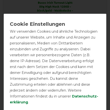
Bucas Irish Turnout Light
50g High Neck 1200D -
black/gold - Weidedecke -
Regendecke
Product Reviews
Wir verwenden Cookies und ähnliche Technologien
37
auf unserer Website, um Inhalte und Anzeigen zu
personalisieren, Medien von Drittanbietern
einzubinden und Zugriffe zu analysieren. Dabei
Product Rating
verarbeiten wir personenbezogene Daten (z.B.
4.9
/
5
deine IP-Adresse). Die Datenverarbeitung erfolgt
erst nach dem Setzen der Cookies und kann mit
deiner Einwilligung oder aufgrund berechtigten
product experience
Interesses geschehen. Du kannst deine
Zustimmung erteilen oder ablehnen und diese
jederzeit ändern oder widerrufen. Weitere
calculated from 37 customer reviews
Informationen findest du in unserer
Daten­schutz­
Positive
100%
erklärung
.
Neutral
0%