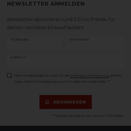
NEWSLETTER ANMELDEN
Newsletter abonnieren und 5 Euro Prämie für
deinen nächsten Einkauf sichern
VORNAME
NACHNAME
Newsletter
E-MAIL **
Honig
Hiermit bestätige ich, dass ich die
Daten­schutz­erklärung
gelesen
habe. Meine Einwilligung kann ich jederzeit widerrufen.**
ABONNIEREN
** Hierbei handelt es sich um ein Pflichtfeld.