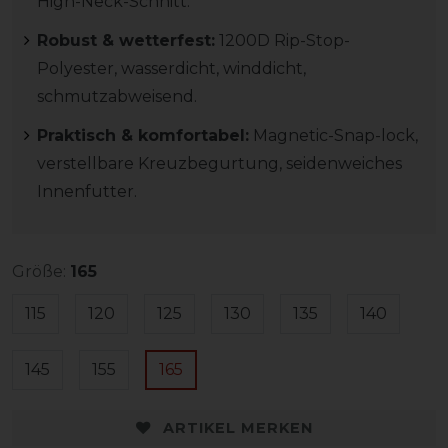
High-Neck-Schnitt.
Robust & wetterfest:
1200D Rip-Stop-
Polyester, wasserdicht, winddicht,
schmutzabweisend.
Praktisch & komfortabel:
Magnetic-Snap-lock,
verstellbare Kreuzbegurtung, seidenweiches
Innenfutter.
Größe:
165
115
120
125
130
135
140
145
155
165
ARTIKEL MERKEN