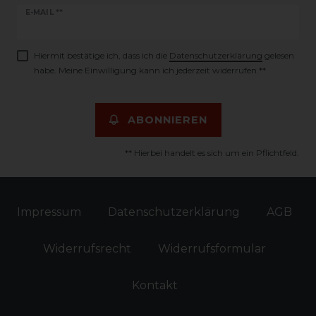
Newsletter
E-MAIL **
Honig
Hiermit bestätige ich, dass ich die
Daten­schutz­erklärung
gelesen
habe. Meine Einwilligung kann ich jederzeit widerrufen.**
ABONNIEREN
** Hierbei handelt es sich um ein Pflichtfeld.
Impressum
Daten­schutz­erklärung
AGB
Widerrufs­recht
Widerrufs­formular
Kontakt