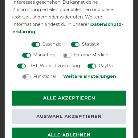
Interesses geschehen. Du kannst deine
EXCELLENT
Zustimmung erteilen oder ablehnen und diese
jederzeit ändern oder widerrufen. Weitere
Bucas Power Turnout Light
Informationen findest du in unserer
Daten­schutz­
High Neck 0g SD - silver -
Weidedecke - Regendecke -
erklärung
.
Abschwitzdecke
Essenziell
Statistik
Product Reviews
Marketing
Externe Medien
44
DHL Wunschzustellung
PayPal
Funktional
Weitere Einstellungen
Product Rating
4.9
/
5
ALLE AKZEPTIEREN
product experience
AUSWAHL AKZEPTIEREN
calculated from 44 customer reviews
ALLE ABLEHNEN