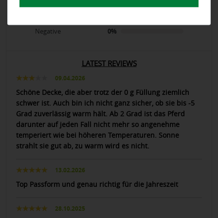
Positive
95.45%
Neutral
4.55%
Negative
0%
LATEST REVIEWS
09.04.2026
Schöne Decke, die aber trotz der 0 g Füllung ziemlich
schwer ist. Auch bin ich nicht ganz sicher, ob sie bis -5
Grad zuverlässig warm hält. Ab 2 Grad ist das Pferd
darunter auf jeden Fall nicht mehr so angenehme
temperiert wie bei höheren Temperaturen. Sonne
strahlt sie gut ab, zu warm wird es nicht.
13.02.2026
Top Passform und genau richtig für die Jahreszeit
28.10.2025