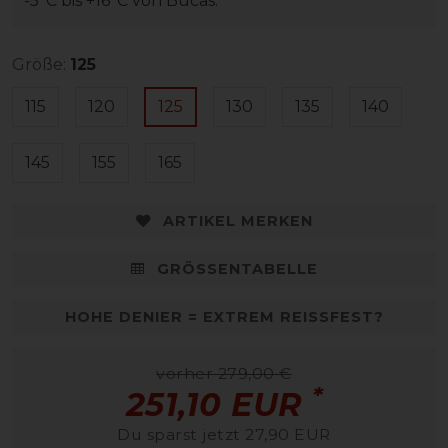
-5°C bis +16°C von Bucas.
Größe:
125
115
120
125
130
135
140
145
155
165
ARTIKEL MERKEN
GRÖSSENTABELLE
HOHE DENIER = EXTREM REISSFEST?
vorher 279,00 €
*
251,10 EUR
Du sparst jetzt 27,90 EUR