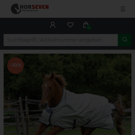
☰
0
-10%