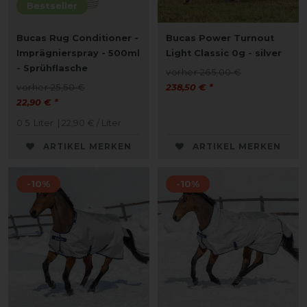
Bestseller
Bucas Rug Conditioner -
Bucas Power Turnout
Imprägnierspray - 500ml
Light Classic 0g - silver
- Sprühflasche
vorher 265,00 €
vorher 25,50 €
238,50 € *
22,90 € *
0.5
Liter
| 22,90 € / Liter
ARTIKEL MERKEN
ARTIKEL MERKEN
-10%
-10%