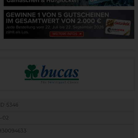
ID:
5346
5-02
930094633