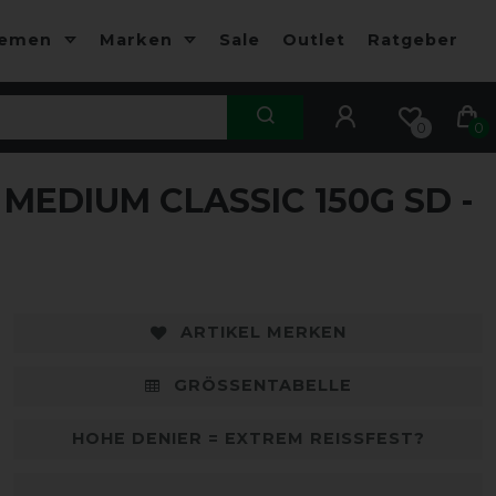
hemen
Marken
Sale
Outlet
Ratgeber
0
0
EDIUM CLASSIC 150G SD -
-10%
-
ARTIKEL MERKEN
GRÖSSENTABELLE
HOHE DENIER = EXTREM REISSFEST?