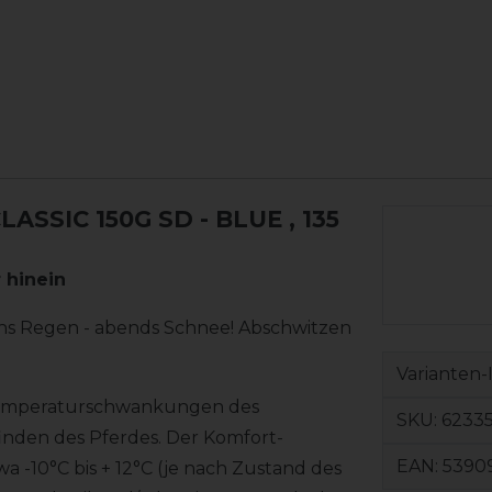
SSIC 150G SD - BLUE
, 135
r hinein
ns Regen - abends Schnee! Abschwitzen
Varianten-
 Temperaturschwankungen des
SKU:
6233
finden des Pferdes. Der Komfort-
EAN:
5390
 -10°C bis + 12°C (je nach Zustand des