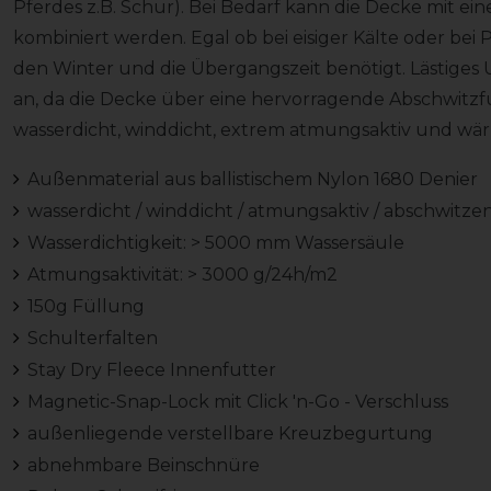
Pferdes z.B. Schur). Bei Bedarf kann die Decke mit ei
kombiniert werden. Egal ob bei eisiger Kälte oder bei 
den Winter und die Übergangszeit benötigt. Lästige
an, da die Decke über eine hervorragende Abschwitzfun
wasserdicht, winddicht, extrem atmungsaktiv und wä
Außenmaterial aus ballistischem Nylon 1680 Denier
wasserdicht / winddicht / atmungsaktiv / abschwitze
Wasserdichtigkeit: > 5000 mm Wassersäule
Atmungsaktivität: > 3000 g/24h/m2
150g Füllung
Schulterfalten
Stay Dry Fleece Innenfutter
Magnetic-Snap-Lock mit Click 'n-Go - Verschluss
außenliegende verstellbare Kreuzbegurtung
abnehmbare Beinschnüre