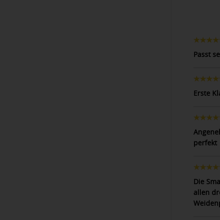
Passt s
Erste Kl
Angeneh
perfekt
Die Sma
allen d
Weidenp