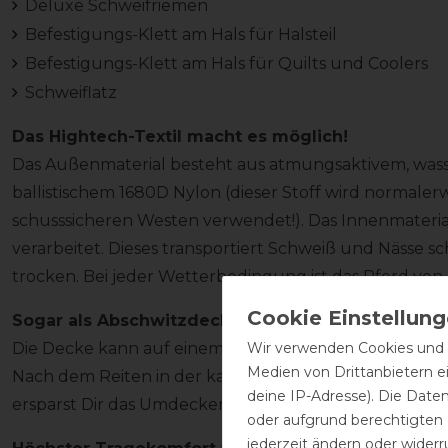
Deluxe Schweifriemen
Befestigungs-Klett am Hals für Halsteil
Befestigungs-Klett am Hals für Quilts und Coolers
Schweiflatz
Das Hightech-Textil macht es möglich!
Das Außenmaterial besteht aus atmungsaktivem, wa
ballistischem 1680D Nylon (dieser Stoff wird normaler
schusssicheren Westen verwendet!). Das Innenmaterial
verarbeitet. Dieses transportiert Schweiß und Nässe s
trocken. Bei jeder Wetterbedingung ist das Pferd v
Sogar als Abschwitzdecke verwendbar
Wir verwenden Cookies und ä
Die Decke kann auf einem nassen Pferd genauso benu
Medien von Drittanbietern e
Nach dem Reiten in der kalten Jahreszeit ist Dein Pfe
deine IP-Adresse). Die Date
ersparst Dir das Umdecken.
oder aufgrund berechtigten
jederzeit ändern oder widerr