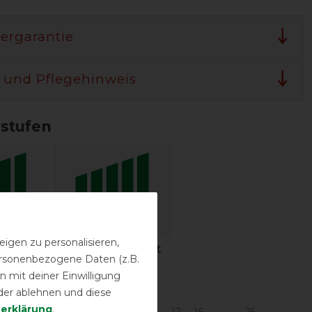
lergarantie
 und Pflegehinweis
sstufen
igen zu personalisieren,
igkeit
Wasserdichtigkeit
personenbezogene Daten (z.B.
 mit deiner Einwilligung
urbereich in °C*
der ablehnen und diese
­erklärung
.