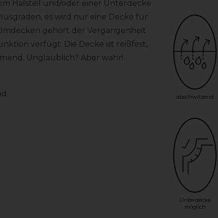
nem Halsteil und/oder einer Unterdecke
Plusgraden, es wird nur eine Decke für
s Umdecken gehört der Vergangenheit
ktion verfügt. Die Decke ist reißfest,
rmend. Unglaublich? Aber wahr!
nd
abschwitzend
Unterdecke
möglich