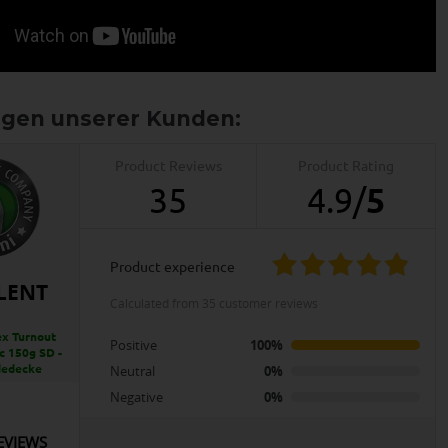
Product Reviews
Product Rating
35
4.9
/
5
product experience
LENT
calculated from 35 customer reviews
x Turnout
Positive
100%
c 150g SD -
dedecke
Neutral
0%
Negative
0%
EVIEWS