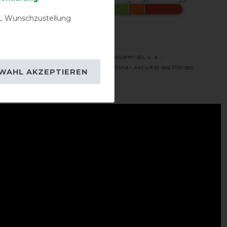
 Wunschzustellung
Komfortbereich
 Temperaturbereich hängt von vielen Faktoren ab, u. a. -
oren - Sonnenschein - Feuchtigkeit - Wind - Aktivität des Pferdes
WAHL AKZEPTIEREN
ideo: