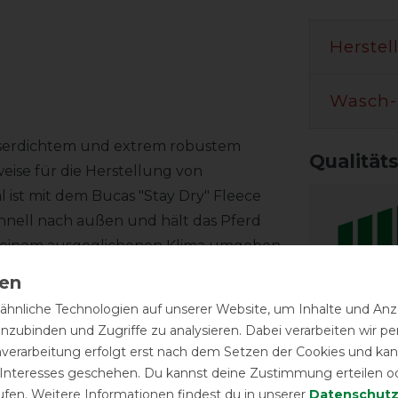
Herstel
Wasch-
sserdichtem und extrem robustem
Qualität
weise für die Herstellung von
 ist mit dem Bucas "Stay Dry" Fleece
chnell nach außen und hält das Pferd
on einem ausgeglichenen Klima umgeben.
hnliche Technologien auf unserer Website, um Inhalte und Anze
tzt werden wie eine Abschwitzdecke.
Reißfest
inzubinden und Zugriffe zu analysieren. Dabei verarbeiten wir 
rd in kürzester Zeit abgeschwitzt und Du
nverarbeitung erfolgt erst nach dem Setzen der Cookies und kann
Temperat
 Interesses geschehen. Du kannst deine Zustimmung erteilen o
ufen. Weitere Informationen findest du in unserer
Daten­schutz