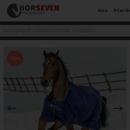
Neu
Pferd
-10%