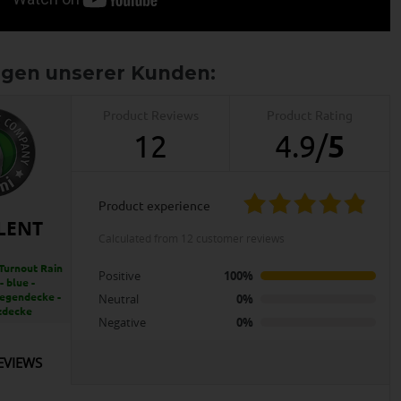
Product Reviews
Product Rating
12
4.9
/
5
product experience
LENT
calculated from 12 customer reviews
Turnout Rain
Positive
100%
- blue -
egendecke -
Neutral
0%
zdecke
Negative
0%
EVIEWS