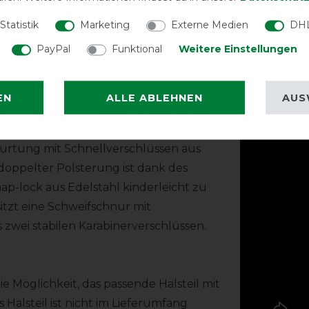
Statistik
Marketing
Externe Medien
DHL
ie integrierte doppelte Falte ist die
PayPal
Funktional
Weitere Einstellungen
*Der tatsächliche
nd bietet den nötigen Freiraum
geschoren/ungesch
tbereich scheuert nicht und sorgt für
Produktv
EN
ALLE ABLEHNEN
AUS
gurtung mit Schnellverschlüssen aus
 doppelter Polsterung ist dank des
ap-lock aus Edelstahl kinderleicht zu
itzt eine Schweifschnur mit
 zwei stabilen Karabinerverschlüssen.
e Möglichkeit, das passende Halsteil mit
 Halsteil ist nicht im Lieferumfang