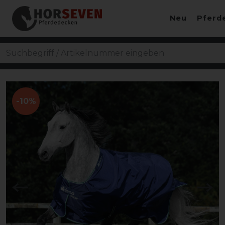
Neu
Pferd
-10%