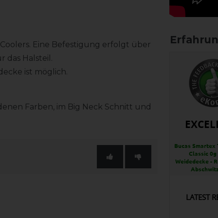
 Coolers. Eine Befestigung erfolgt über
 das Halsteil.
decke ist möglich.
edenen Farben, im Big Neck Schnitt und
EXCEL
Bucas Smartex 
Classic 0g 
Weidedecke - R
Abschwit
LATEST R