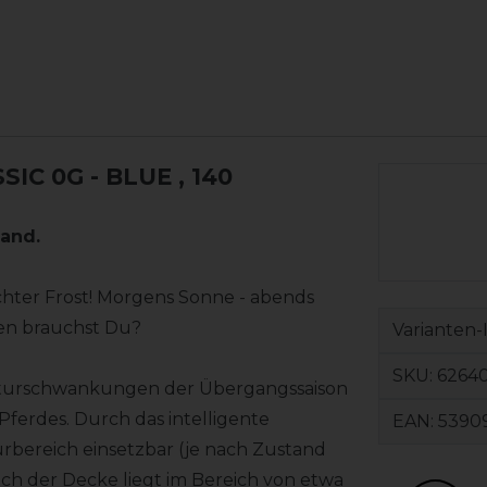
IC 0G - BLUE
, 140
and.
chter Frost! Morgens Sonne - abends
ken brauchst Du?
Varianten-
SKU:
6264
raturschwankungen der Übergangssaison
Pferdes. Durch das intelligente
EAN:
5390
urbereich einsetzbar (je nach Zustand
ch der Decke liegt im Bereich von etwa