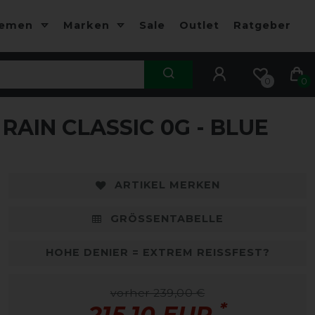
hemen
Marken
Sale
Outlet
Ratgeber
0
0
AIN CLASSIC 0G - BLUE
-10%
-
ARTIKEL MERKEN
GRÖSSENTABELLE
HOHE DENIER = EXTREM REISSFEST?
vorher 239,00 €
*
215,10 EUR