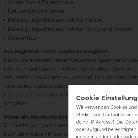
Abnehmbare Beinschnüre
Deluxe Schweifriemen
Befestigungs-Klett am Hals für Halsteil
Befestigungs-Klett am Hals für Quilts und Coolers
Schweiflatz
Das Hightech-Textil macht es möglich!
Das Außenmaterial besteht aus atmungsaktivem, wa
robustem ballistischem 1680D Nylon (dieser Stoff wird
schusssicheren Westen verwendet!). Das Innenmaterial
verarbeitet. Dieses transportiert Schweiß und Nässe s
Pferd trocken. Bei jeder Wetterbedingung ist das Pf
umgeben.
Wir verwenden Cookies und ä
Medien von Drittanbietern e
Sogar als Abschwitzdecke verwendbar
deine IP-Adresse). Die Date
Die Decke kann auf einem nassen Pferd genauso benu
oder aufgrund berechtigten
Nach dem Reiten in der kalten Jahreszeit ist das Pferd
jederzeit ändern oder widerr