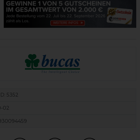
ID:
5352
0-02
930094459