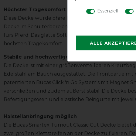
Höchster Tragekomfort für Wohlbefinden
Essenziell
Diese Decke wurde ohne Rückennaht gefertigt. Durch d
Decke im Schulterbereich sehr bequem geschnitten u
fürs Pferd. Das glatte Soft Nylon Innenfutter im Brus
ALLE AKZEPTIER
höchsten Tragekomfort.
Stabile und hochwertige Befestigung
Die Decke ist mit einer größenverstellbaren Kreuzbe
Edelstahl am Bauch ausgestattet. Die Frontpartie mit
patentierten Bucas Click 'n Go System's mit Magnet Sn
verschließen und zudem äußerst stabil. Die Decke bes
Befestigungsösen und elastische Beingurte mit jeweils
Halsteilanbringung möglich
Die Bucas Smartex Turnout Classic Cut Decke bietet di
zwei großen Klettstreifen an der Decke zu fixieren. Das