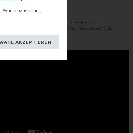
Komfortbereich
 Wunschzustellung
 Temperaturbereich hängt von vielen Faktoren ab, u. a. -
oren - Sonnenschein - Feuchtigkeit - Wind - Aktivität des Pferdes
ideo:
WAHL AKZEPTIEREN