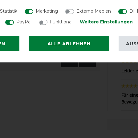
das passende Halsteil mit zwei großen
LATEST R
Statistik
Marketing
Externe Medien
DHL
t nicht im Lieferumfang enthalten, kann
PayPal
Funktional
Weitere Einstellungen
EN
ALLE ABLEHNEN
AUS
Passt pe
Leider e
Für ein
Bewegun