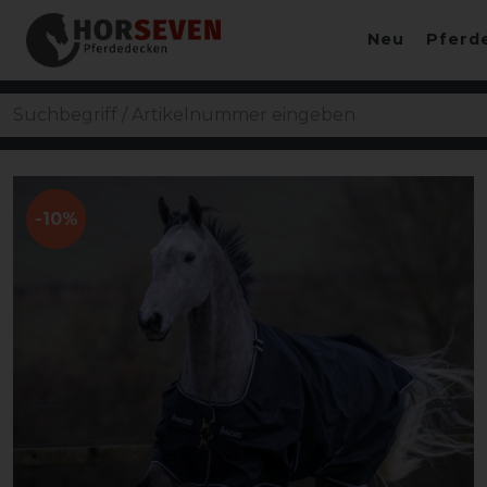
Neu
Pferd
-10%