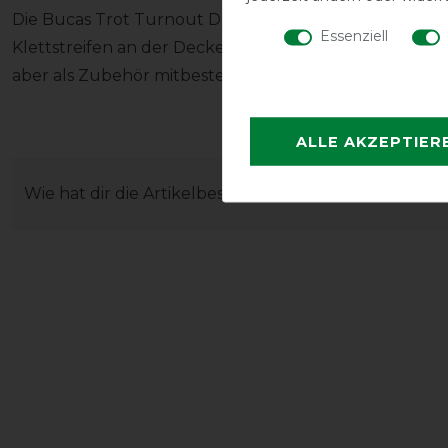
Die Bucas Trot Turnout Decke bietet die Möglichkeit, 
Essenziell
Klettstreifen an der Decke zu fixieren. Das Halsteil is
aber als Zubehör mitbestellt werden (siehe unten).
ALLE AKZEPTIER
Wie hat dir die Artikelbeschreibung gefallen?