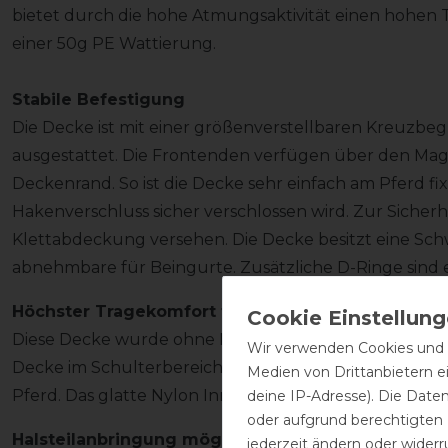
bietet durch die hohe Atmungsaktivität einen hohen 
einer 50g PE Wattierung.
Stabile Befestigung
Die Decke ist mit einer größenverstellbaren Kreuzbe
ausgestattet. Die Frontenden verfügen über den Mag
Deckenrand. So ist die Decke sehr einfach am Pferd fi
Hakenverschluss sicher verschlossen wird. Zur Sicherhe
Klettabdeckung versehen. Die Decke besitzt eine Sch
abnehmbare für Beingurte. Zusätzliche D-Ringe sind 
Höchster Tragekomfort für Wohlbefinden
Diese Decke wurde ohne Rückennaht gefertigt. Durch d
Wir verwenden Cookies und ä
Decke im Schulterbereich sehr bequem geschnitten u
Medien von Drittanbietern e
Pferd. Das glatte Nylon Innenfutter scheuert nicht u
deine IP-Adresse). Die Date
oder aufgrund berechtigten
Halsteilanbringung möglich
jederzeit ändern oder widerr