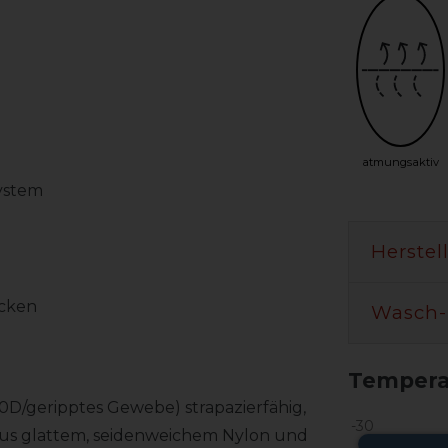
atmungsaktiv
ystem
Herstel
ecken
Wasch-
Temperat
00D/geripptes Gewebe) strapazierfähig,
 aus glattem, seidenweichem Nylon und