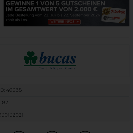
ID:
40388
5-82
930132021