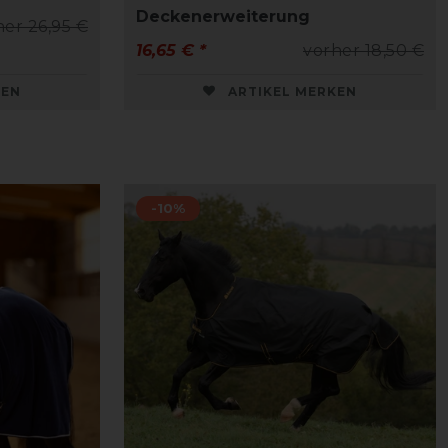
Deckenerweiterung
her 26,95 €
16,65 € *
vorher 18,50 €
KEN
ARTIKEL MERKEN
-10%