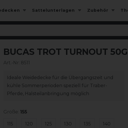
edecken
Sattelunterlagen
Zubehör
T
BUCAS TROT TURNOUT 50G
-10%
Art.-Nr:
8511
Ideale Weidedecke für die Übergangszeit und
kühle Sommerperioden speziell für Traber-
Pferde, Halsteilanbringung möglich
Größe:
155
115
120
125
130
135
140