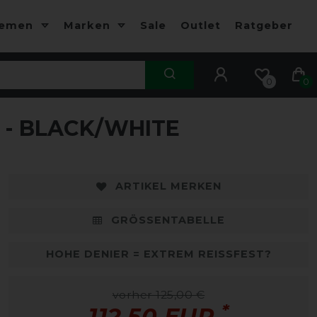
hemen
Marken
Sale
Outlet
Ratgeber
0
0
 - BLACK/WHITE
-10%
-
ARTIKEL MERKEN
GRÖSSENTABELLE
HOHE DENIER = EXTREM REISSFEST?
vorher 125,00 €
*
112,50 EUR