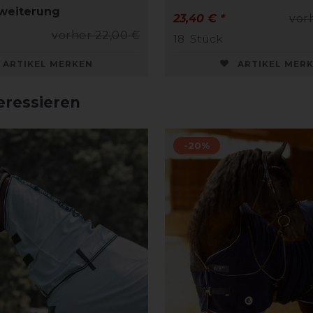
weiterung
23,40 € *
vor
vorher 22,00 €
18
Stück
ARTIKEL MERKEN
ARTIKEL MER
eressieren
-20%