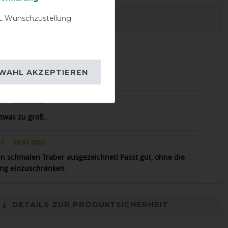
EVIEWS
 Wunschzustellung
06.05.2024
WAHL AKZEPTIEREN
rfekt
25.09.2023
twas zu groß..
29.01.2022
en schmalen Traber ausgezeichnet! Passt gut, ohne die
g einzuschränken.
DETAILS ZUR PRODUKTSICHERHEIT