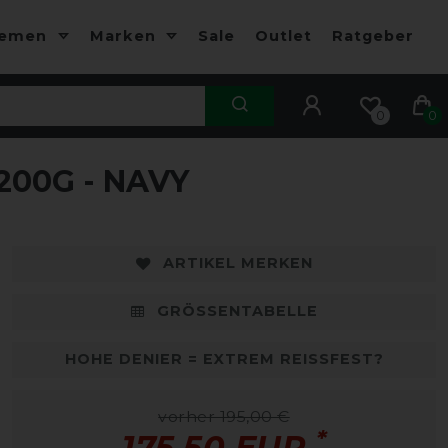
hemen
Marken
Sale
Outlet
Ratgeber
0
0
00G - NAVY
ARTIKEL MERKEN
GRÖSSENTABELLE
HOHE DENIER = EXTREM REISSFEST?
vorher 195,00 €
*
175,50 EUR