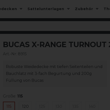
edecken
Sattelunterlagen
Zubehör
T
BUCAS X-RANGE TURNOUT 2
Art.-Nr:
8915
Robuste Weidedecke mit tiefen Seitenteilen und
Bauchlatz mit 3-fach Begurtung und 200g
Füllung von Bucas
Größe:
115
115
120
125
130
135
140