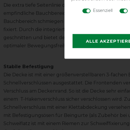
Die extra tiefe Seitenlinie des neuen Schnittes bietet
Essenziell
empfindliche Bauchbereich wird durch eine Art Bauchl
Bauchbereich schmiegen sich schön an den Bauch und
fixiert. Durch die integrierten doppelten Falten ist 
geschnitten und bietet den nötigen Freiraum für das
ALLE AKZEPTIER
optimaler Bewegungsfreiheit.
Stabile Befestigung
Die Decke ist mit einer größenverstellbaren 3-fache
Schnellverschlüssen ausgestattet. Die Frontenden v
Verschluss am Deckenrand. So ist die Decke sehr einfa
einem T-Hakenverschluss sicher verschlossen wird. Zur
Schnellverschluss mit einer Klettabdeckung versehen.
mit Befestigungsösen für Beingurte (als Zubehör bei 
Schweiflatz ist mit einem Riemen zur Schweiffixierun