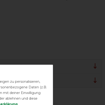
lergarantie
 und Pflegehinweis
igen zu personalisieren,
personenbezogene Daten (z.B.
 mit deiner Einwilligung
sstufen
der ablehnen und diese
­erklärung
.