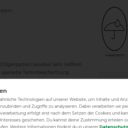
ystem
wasserdicht
00D/geripptes Gewebe) sehr reißfest,
e spezielle Teflonbeschichtung
Herstel
futter besitzt dabei nicht nur die
ferd schön trocken zu halten, sondern
nd glatt bleibt. Auch nach
Wasch-
hnliche Technologien auf unserer Website, um Inhalte und Anze
g Füllung hält auch in der kalten
inzubinden und Zugriffe zu analysieren. Dabei verarbeiten wir 
nverarbeitung erfolgt erst nach dem Setzen der Cookies und kann
Qualität
 Interesses geschehen. Du kannst deine Zustimmung erteilen o
ufen. Weitere Informationen findest du in unserer
Daten­schutz