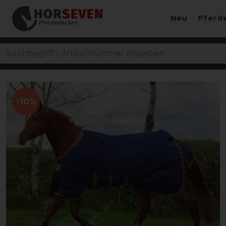
Neu
Pferd
-10%