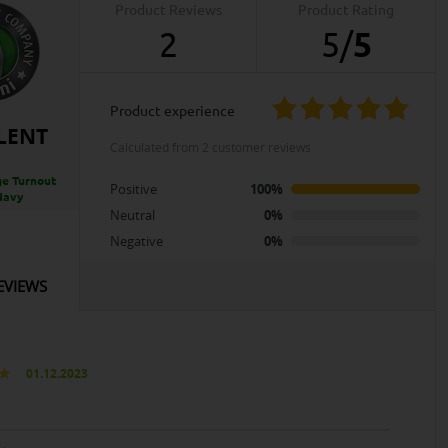
Product Reviews
Product Rating
2
5
/
5
product experience
LENT
calculated from 2 customer reviews
e Turnout
Positive
100%
Navy
Neutral
0%
Negative
0%
EVIEWS
01.12.2023