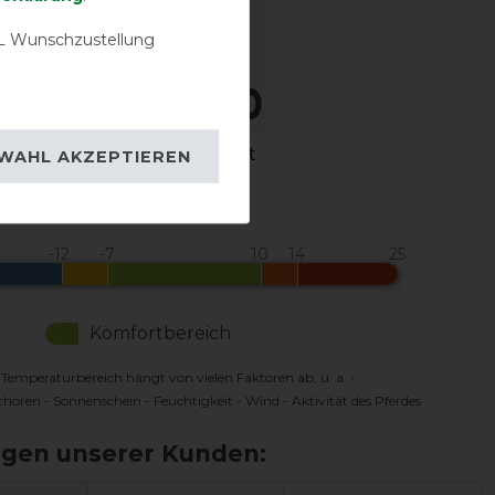
 Wunschzustellung
igkeit
Wasserdichtigkeit
WAHL AKZEPTIEREN
urbereich in °C*
Komfortbereich
 Temperaturbereich hängt von vielen Faktoren ab, u. a. -
oren - Sonnenschein - Feuchtigkeit - Wind - Aktivität des Pferdes