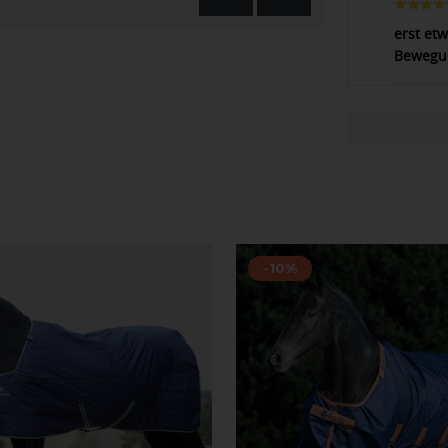
erst etw
Bewegun
-10%