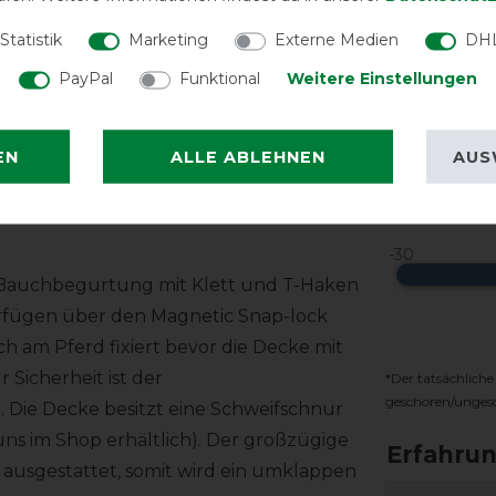
 zusätzlichen Schutz an den Beinen. Der
Statistik
Marketing
Externe Medien
DHL
atz geschützt. Die Seitenteile im
PayPal
Funktional
Weitere Einstellungen
 werden dort sicher mit drei Gurten
die Decke im Schulterbereich sehr bequem
 Pferd. Perfekter Rund-um-Schutz bei
Reißfest
EN
ALLE ABLEHNEN
AUS
Temperat
n Bauchbegurtung mit Klett und T-Haken
erfügen über den Magnetic Snap-lock
ch am Pferd fixiert bevor die Decke mit
 Sicherheit ist der
*Der tatsächliche
geschoren/ungesch
 Die Decke besitzt eine Schweifschnur
uns im Shop erhältlich). Der großzügige
g ausgestattet, somit wird ein umklappen