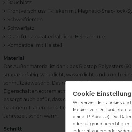
Bauchlatz
Frontverschluss: T-Haken mit Magnetic-Snap-lock-S
Schweifriemen
Schweiflatz
Ösen für separat erhältliche Beinschnüre
Kompatibel mit Halsteil
Material
Das Außenmaterial ist dank des Ripstop Polyesters (6
strapazierfähig, winddicht, wasserdicht und durch ein
schmutzabweisend. Das neue Silky-Dermo-Care – Innen
Eigenschaften extrem atmungsaktiv zu sein und das P
es sorgt auch dafür, dass das Fell des Pferdes weich u
Wir verwenden Cookies und ä
häufigem Tragen behält das Fell seinen Glanz. Die 200
Medien von Drittanbietern e
Jahreszeit schön warm.
deine IP-Adresse). Die Date
oder aufgrund berechtigten
Schnitt
jederzeit ändern oder widerr