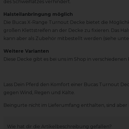
des Schweiflatzes verhindert.
Halsteilanbringung möglich
Die Bucas X-Range Turnout Decke bietet die Möglichke
großen Klettstreifen an der Decke zu fixieren. Das Hals
kann aber als Zubehör mitbestellt werden (siehe unte
Weitere Varianten
Diese Decke gibt es bei uns im Shop in verschiedene
Lass Dein Pferd den Komfort einer Bucas Turnout Dec
gegen Wind, Regen und Kälte.
Beingurte nicht im Lieferumfang enthalten, sind aber b
Wie hat dir die Artikelbeschreibung gefallen?