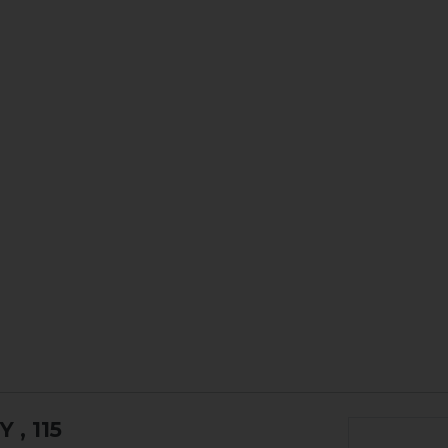
VY
, 115