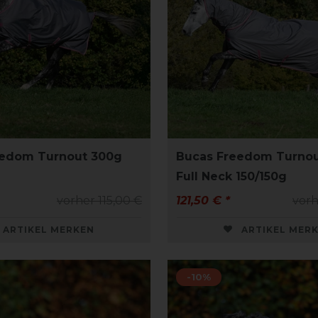
eedom Turnout 300g
Bucas Freedom Turno
Full Neck 150/150g
vorher 115,00 €
121,50 € *
vorh
ARTIKEL MERKEN
ARTIKEL MER
-10%