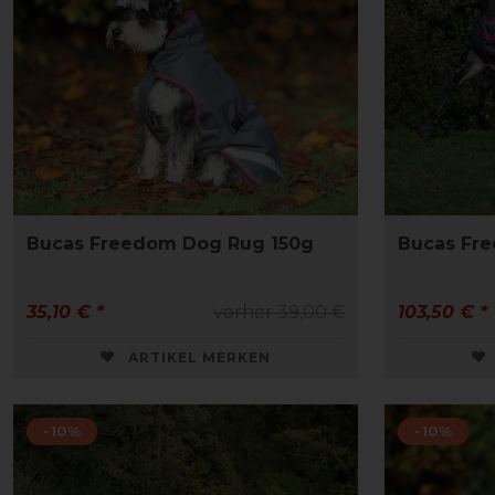
Bucas Freedom Dog Rug 150g
Bucas Fr
35,10 € *
vorher 39,00 €
103,50 € *
ARTIKEL MERKEN
-10%
-10%