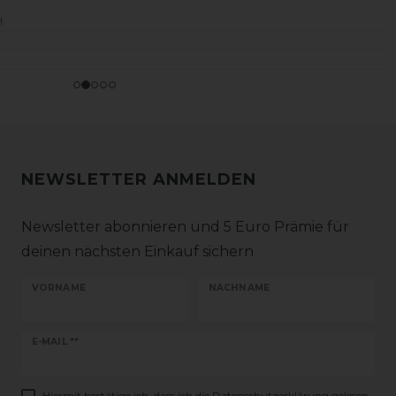
NEWSLETTER ANMELDEN
Newsletter abonnieren und 5 Euro Prämie für
deinen nächsten Einkauf sichern
VORNAME
NACHNAME
Newsletter
E-MAIL **
Honig
Hiermit bestätige ich, dass ich die
Daten­schutz­erklärung
gelesen