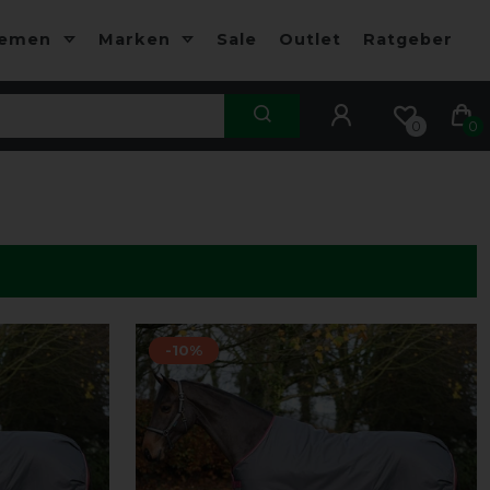
hemen
Marken
Sale
Outlet
Ratgeber
0
0
-10%