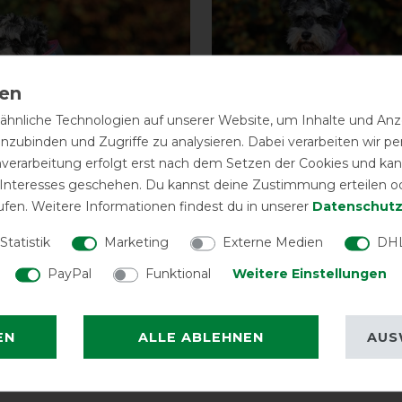
hnliche Technologien auf unserer Website, um Inhalte und Anze
inzubinden und Zugriffe zu analysieren. Dabei verarbeiten wir 
nverarbeitung erfolgt erst nach dem Setzen der Cookies und kann
 Interesses geschehen. Du kannst deine Zustimmung erteilen o
ufen. Weitere Informationen findest du in unserer
Daten­schutz
eedom Dog Rug 50g
Bucas Freedom Dog R
Statistik
Marketing
Externe Medien
DHL
PayPal
Funktional
Weitere Einstellungen
vorher 36,00 €
33,30 € *
vor
ARTIKEL MERKEN
ARTIKEL MER
EN
ALLE ABLEHNEN
AUS