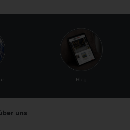
ur
Blog
über uns