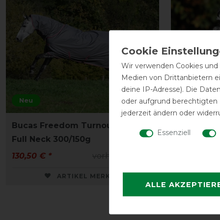
Wir verwenden Cookies und ä
Medien von Drittanbietern e
deine IP-Adresse). Die Date
Neu
oder aufgrund berechtigten
jederzeit ändern oder widerr
Bucas Freedom Turnout Extra
Bucas Fr
Essenziell
Full Neck 300/150g
130,50 € *
vorher 145,00 €
32,35 € *
ARTIKEL MERKEN
ALLE AKZEPTIER