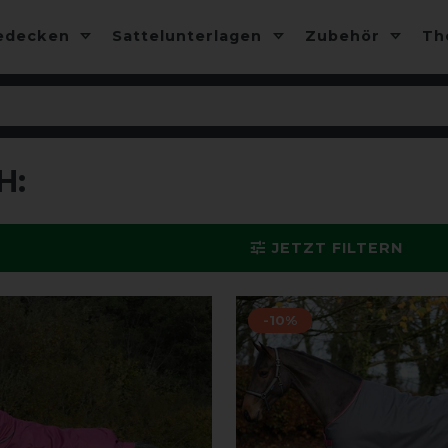
edecken
Sattelunterlagen
Zubehör
T
H:
JETZT FILTERN
-10%