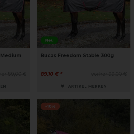
Neu
e Medium
Bucas Freedom Stable 300g
her 89,00 €
89,10 € *
vorher 99,00 €
KEN
ARTIKEL MERKEN
-10%