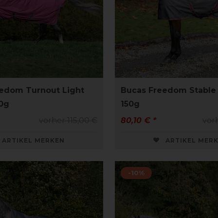
edom Turnout Light
Bucas Freedom Stabl
 0g
150g
vorher 115,00 €
80,10 € *
vor
ARTIKEL MERKEN
ARTIKEL MER
-10%