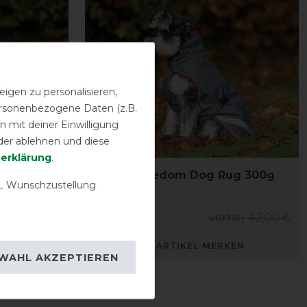
igen zu personalisieren,
personenbezogene Daten (z.B.
 mit deiner Einwilligung
Neu
der ablehnen und diese
­erklärung
.
ug 50g
Bucas Freedom Dog Rug 300g
 Wunschzustellung
her 37,00 €
37,80 € *
vorher 42,00 €
KEN
ARTIKEL MERKEN
WAHL AKZEPTIEREN