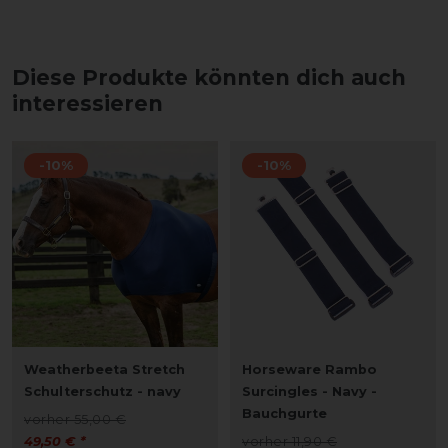
Diese Produkte könnten dich auch
interessieren
-10%
-10%
Weatherbeeta Stretch
Horseware Rambo
Schulterschutz - navy
Surcingles - Navy -
Bauchgurte
vorher 55,00 €
49,50 € *
vorher 11,90 €