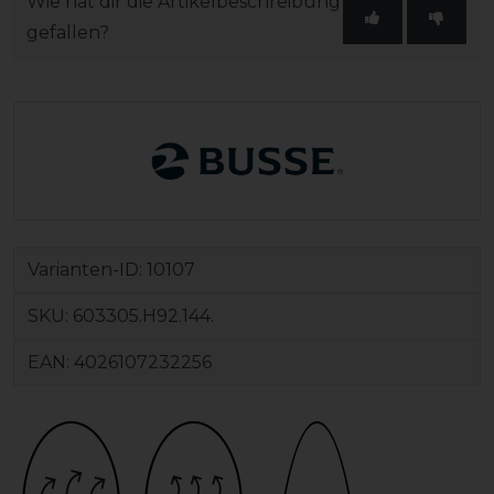
Wie hat dir die Artikelbeschreibung
gefallen?
Varianten-ID:
10107
SKU:
603305.H92.144.
EAN:
4026107232256