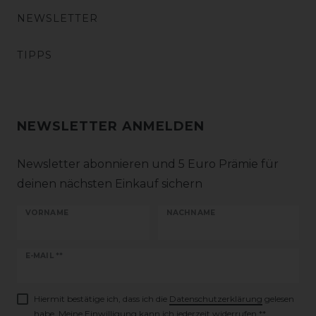
NEWSLETTER
TIPPS
NEWSLETTER ANMELDEN
Newsletter abonnieren und 5 Euro Prämie für
deinen nächsten Einkauf sichern
VORNAME
NACHNAME
Newsletter
E-MAIL **
Honig
Hiermit bestätige ich, dass ich die
Daten­schutz­erklärung
gelesen
habe. Meine Einwilligung kann ich jederzeit widerrufen.**