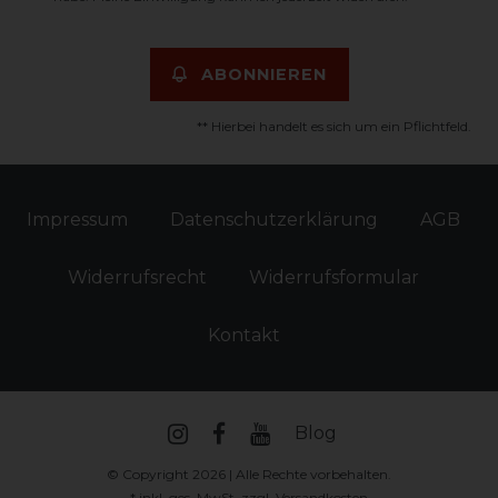
ABONNIEREN
** Hierbei handelt es sich um ein Pflichtfeld.
Impressum
Daten­schutz­erklärung
AGB
Widerrufs­recht
Widerrufs­formular
Kontakt
Blog
© Copyright 2026 | Alle Rechte vorbehalten.
* inkl. ges. MwSt. zzgl.
Versandkosten