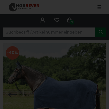
☰
0
-40%