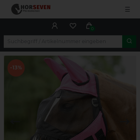
☰
0
-13%