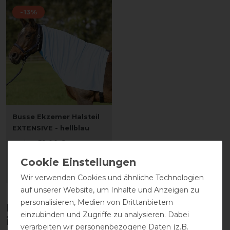
-13%
Busse Ekzemer Halsteil
EXTENSIVE - hellblau
vorher 39,00 €
33,90 € *
ARTIKEL MERKEN
Wir verwenden Cookies und ähnliche Technologien
auf unserer Website, um Inhalte und Anzeigen zu
personalisieren, Medien von Drittanbietern
Diese Produkte könnten dich auch
einzubinden und Zugriffe zu analysieren. Dabei
interessieren
verarbeiten wir personenbezogene Daten (z.B.