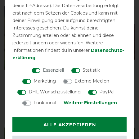
deine IP-Adresse). Die Datenverarbeitung erfolgt
erst nach dem Setzen der Cookies und kann mit
-13%
-13%
deiner Einwilligung oder aufgrund berechtigten
Interesses geschehen. Du kannst deine
Zustimmung erteilen oder ablehnen und diese
jederzeit ändern oder widerrufen. Weitere
Informationen findest du in unserer
Daten­schutz­
erklärung
.
Essenziell
Statistik
Busse Fliegenmaske FLY
Waldhausen
Marketing
Externe Medien
COVER PRO - schwarz
Fliegenmaske Puck mit
Nasenfransen
DHL Wunschzustellung
PayPal
vorher 19,85 €
17,30 € *
vorher 21,90 €
Funktional
Weitere Einstellungen
19,05 € *
ARTIKEL MERKEN
ARTIKEL MERKEN
ALLE AKZEPTIEREN
-13%
-13%