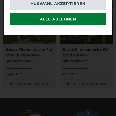
AUSWAHL AKZEPTIEREN
ALLE ABLEHNEN
Busse Fliegenmaske FLY
Busse Fliegenmaske FLY
COVER FRANSEN -
COVER PRO -
grau/schwarz
pink/schwarz
vorher 19,85 €
vorher 19,85 €
17,30 € *
17,30 € *
ARTIKEL MERKEN
ARTIKEL MERKEN