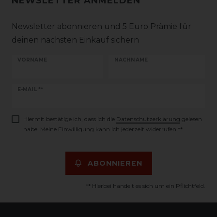
NEWSLETTER ANMELDEN
Newsletter abonnieren und 5 Euro Prämie für
deinen nächsten Einkauf sichern
VORNAME
NACHNAME
Newsletter
E-MAIL **
Honig
Hiermit bestätige ich, dass ich die
Daten­schutz­erklärung
gelesen
habe. Meine Einwilligung kann ich jederzeit widerrufen.**
ABONNIEREN
** Hierbei handelt es sich um ein Pflichtfeld.