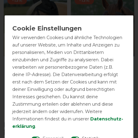
-13%
-13%
Wir verwenden Cookies und ähnliche Technologien
auf unserer Website, um Inhalte und Anzeigen zu
personalisieren, Medien von Drittanbietern
einzubinden und Zugriffe zu analysieren. Dabei
Busse Fliegenmaske FLY
Busse
verarbeiten wir personenbezogene Daten (z.B.
COVER FRANSEN GAP II -
Fliegenkordelband
deine IP-Adresse). Die Datenverarbeitung erfolgt
schwarz
EXKLUSIV - navy
erst nach dem Setzen der Cookies und kann mit
vorher 19,85 €
vorher 9,90 €
deiner Einwilligung oder aufgrund berechtigten
17,30 € *
8,60 € *
Interesses geschehen. Du kannst deine
Zustimmung erteilen oder ablehnen und diese
ARTIKEL MERKEN
ARTIKEL MERKEN
jederzeit ändern oder widerrufen. Weitere
Informationen findest du in unserer
Daten­schutz­
Diese Produkte könnten dich auch
erklärung
.
interessieren