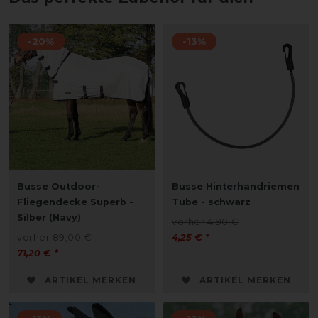
-20%
-13%
Busse Outdoor-
Busse Hinterhandriemen
Fliegendecke Superb -
Tube - schwarz
Silber (Navy)
vorher 4,90 €
vorher 89,00 €
4,25 € *
71,20 € *
ARTIKEL MERKEN
ARTIKEL MERKEN