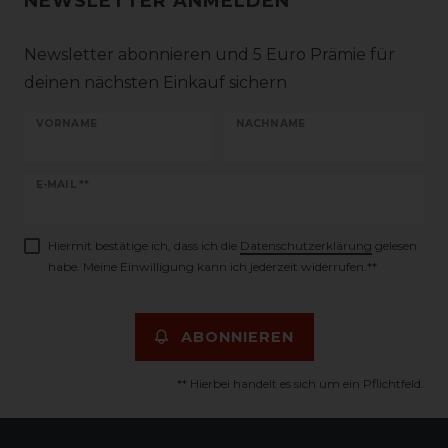
NEWSLETTER ANMELDEN
Newsletter abonnieren und 5 Euro Prämie für
deinen nächsten Einkauf sichern
VORNAME
NACHNAME
Newsletter
E-MAIL **
Honig
Hiermit bestätige ich, dass ich die
Daten­schutz­erklärung
gelesen
habe. Meine Einwilligung kann ich jederzeit widerrufen.**
ABONNIEREN
** Hierbei handelt es sich um ein Pflichtfeld.