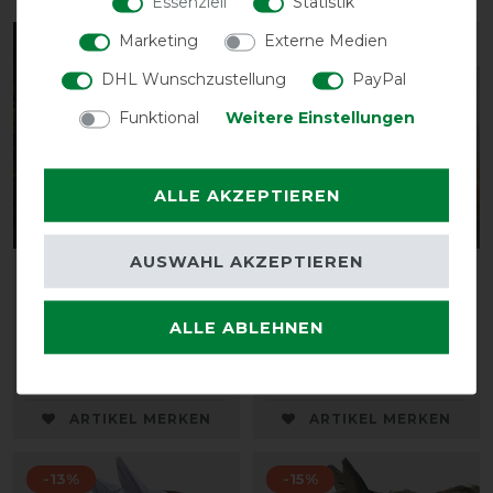
Essenziell
Statistik
Marketing
Externe Medien
-20%
-15%
DHL Wunschzustellung
PayPal
Funktional
Weitere Einstellungen
ALLE AKZEPTIEREN
AUSWAHL AKZEPTIEREN
HorSeven Fliegendecke
HKM
Fly Protect -
Fliegenschutzmaske
weiß/marine
High Professional
ALLE ABLEHNEN
vorher 64,95 €
vorher 20,90 €
51,95 € *
17,80 € *
ARTIKEL MERKEN
ARTIKEL MERKEN
-13%
-15%