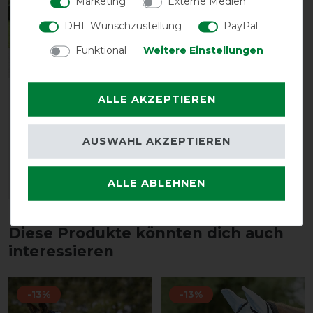
Marketing
Externe Medien
DHL Wunschzustellung
PayPal
Funktional
Weitere Einstellungen
Busse Paddock-
ALLE AKZEPTIEREN
Fliegendecke Sunshine II
- Sky(Navy)
AUSWAHL AKZEPTIEREN
vorher 49,00 €
42,60 € *
ALLE ABLEHNEN
ARTIKEL MERKEN
Diese Produkte könnten dich auch
interessieren
-13%
-13%