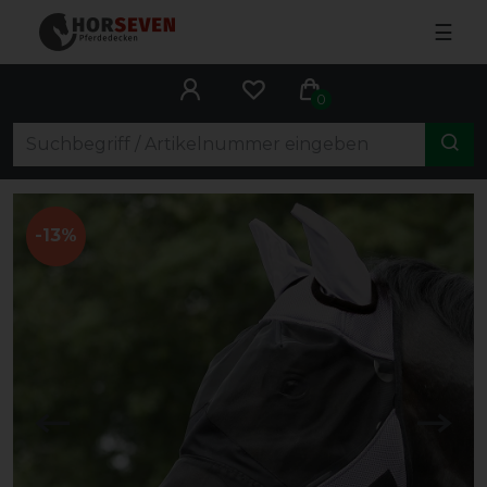
☰
0
-13%