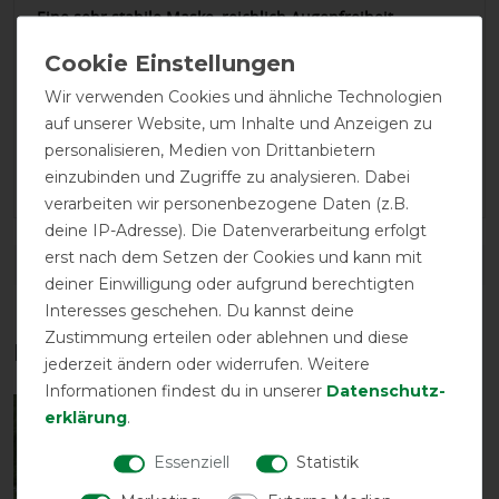
Eine sehr stabile Maske, reichlich Augenfreiheit.
Nüsternschutz der über die gesamten Nüstern reicht.
Habe diese Maske schon öfter bestellt und werde es
immer wieder tun.
Wir verwenden Cookies und ähnliche Technologien
auf unserer Website, um Inhalte und Anzeigen zu
03.08.2023
personalisieren, Medien von Drittanbietern
einzubinden und Zugriffe zu analysieren. Dabei
Super Qualität und durchdacht. Perfekt!
verarbeiten wir personenbezogene Daten (z.B.
deine IP-Adresse). Die Datenverarbeitung erfolgt
erst nach dem Setzen der Cookies und kann mit
DETAILS ZUR PRODUKTSICHERHEIT
deiner Einwilligung oder aufgrund berechtigten
Interesses geschehen. Du kannst deine
Zustimmung erteilen oder ablehnen und diese
Das perfekte Zubehör für dich
jederzeit ändern oder widerrufen. Weitere
Informationen findest du in unserer
Daten­schutz­
erklärung
.
-13%
Essenziell
Statistik