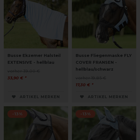
Busse Ekzemer Halsteil
Busse Fliegenmaske FLY
EXTENSIVE - hellblau
COVER FRANSEN -
hellblau/schwarz
vorher 39,00 €
33,90 € *
vorher 19,85 €
17,30 € *
ARTIKEL MERKEN
ARTIKEL MERKEN
-13%
-13%