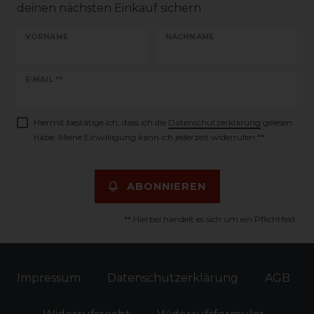
deinen nächsten Einkauf sichern
VORNAME
NACHNAME
Newsletter
E-MAIL **
Honig
Hiermit bestätige ich, dass ich die
Daten­schutz­erklärung
gelesen
habe. Meine Einwilligung kann ich jederzeit widerrufen.**
ABONNIEREN
** Hierbei handelt es sich um ein Pflichtfeld.
Impressum
Daten­schutz­erklärung
AGB