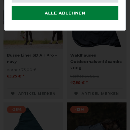
ALLE ABLEHNEN
Busse Liner 3D Air Pro -
Waldhausen
navy
Outdoorhalsteil Scandic
200g
vorher 75,00 €
65,25 € *
vorher 54,95 €
47,80 € *
ARTIKEL MERKEN
ARTIKEL MERKEN
-25%
-13%