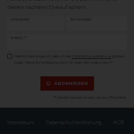
deinen nächsten Einkauf sichern
VORNAME
NACHNAME
Newsletter
E-MAIL **
Honig
Hiermit bestätige ich, dass ich die
Daten­schutz­erklärung
gelesen
habe. Meine Einwilligung kann ich jederzeit widerrufen.**
ABONNIEREN
** Hierbei handelt es sich um ein Pflichtfeld.
Impressum
Daten­schutz­erklärung
AGB