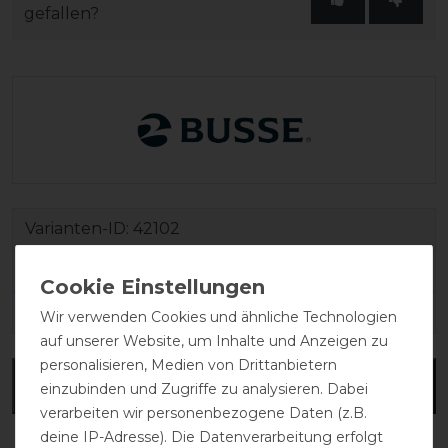
gefallen?
Varianten-ID:
42102
SKU:
603225.W72.739.
EAN:
4026107607115
Wir verwenden Cookies und ähnliche Technologien
auf unserer Website, um Inhalte und Anzeigen zu
personalisieren, Medien von Drittanbietern
BUSSE Buying-Guide
einzubinden und Zugriffe zu analysieren. Dabei
verarbeiten wir personenbezogene Daten (z.B.
deine IP-Adresse). Die Datenverarbeitung erfolgt