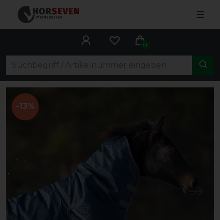
☰
0
-13%