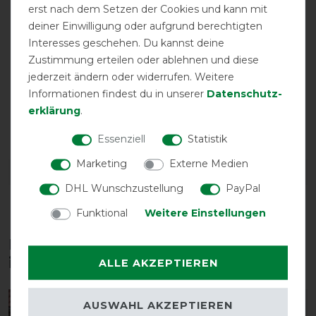
erst nach dem Setzen der Cookies und kann mit
deiner Einwilligung oder aufgrund berechtigten
Interesses geschehen. Du kannst deine
Zustimmung erteilen oder ablehnen und diese
jederzeit ändern oder widerrufen. Weitere
Informationen findest du in unserer
Daten­schutz­
erklärung
.
atmungsaktiv
wasserdicht
Essenziell
Statistik
Marketing
Externe Medien
DETAILS ZUR PRODUKTSICHERHEIT
DHL Wunschzustellung
PayPal
Funktional
Weitere Einstellungen
Diese Produkte könnten dich auch
interessieren
ALLE AKZEPTIEREN
AUSWAHL AKZEPTIEREN
-13%
-13%