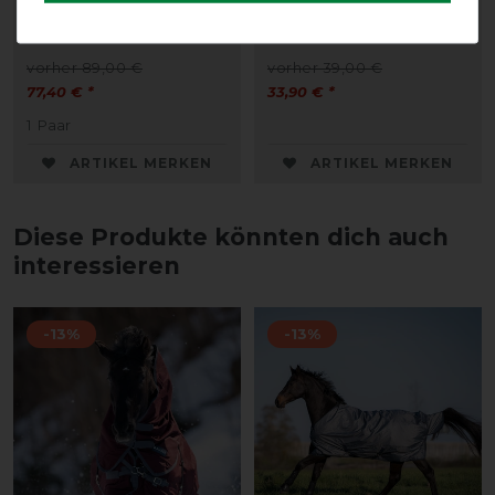
Busse Stallgamaschen
BUSSE Deckentasche
3D AIR EFFECT
RIO
vorher 89,00 €
vorher 39,00 €
77,40 € *
33,90 € *
1
Paar
ARTIKEL MERKEN
ARTIKEL MERKEN
Diese Produkte könnten dich auch
interessieren
-13%
-13%