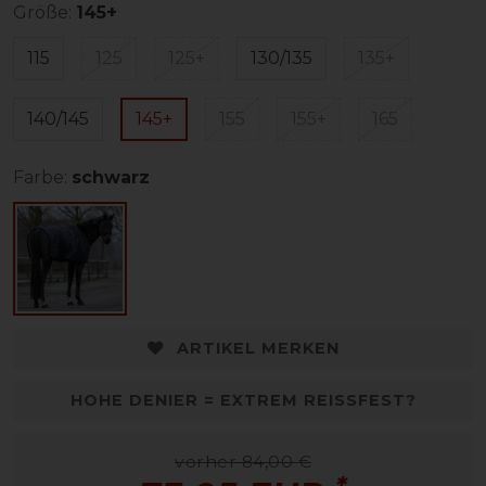
Größe:
145+
115
125
125+
130/135
135+
140/145
145+
155
155+
165
Farbe:
schwarz
ARTIKEL MERKEN
HOHE DENIER = EXTREM REISSFEST?
vorher 84,00 €
*