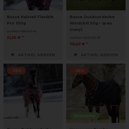
Busse Halsteil Flexible
Busse Outdoordecke
Pro 100g
Windchill 50g - grau
(navy)
vorher 59,00 €
51,30 € *
vorher 129,00 €
112,20 € *
ARTIKEL MERKEN
ARTIKEL MERKEN
-35%
-35%
Bestseller