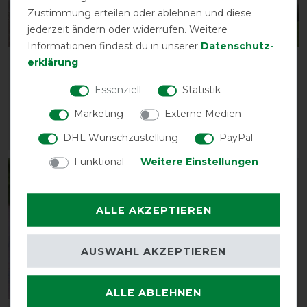
Zustimmung erteilen oder ablehnen und diese
jederzeit ändern oder widerrufen. Weitere
Informationen findest du in unserer
Daten­schutz­
erklärung
.
BUSSE Liner NOORVIK
BUSSE Bauchschutz
PRO II 100
SKINGUARD
Essenziell
Statistik
vorher 79,00 €
vorher 49,00 €
68,70 € *
42,60 € *
Marketing
Externe Medien
DHL Wunschzustellung
PayPal
ARTIKEL MERKEN
ARTIKEL MERKEN
Funktional
Weitere Einstellungen
-13%
-13%
ALLE AKZEPTIEREN
AUSWAHL AKZEPTIEREN
ALLE ABLEHNEN