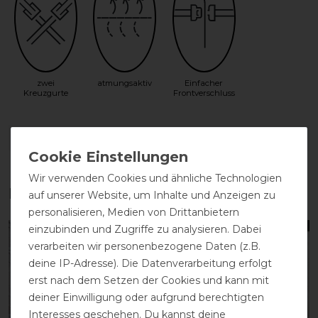
zwei
atmungsaktiv
Einfacher
Kreuzgurte
Frontverschluss
DETAILS ZUR PRODUKTSICHERHEIT
Wir verwenden Cookies und ähnliche Technologien
Das perfekte Zubehör für dich
auf unserer Website, um Inhalte und Anzeigen zu
personalisieren, Medien von Drittanbietern
einzubinden und Zugriffe zu analysieren. Dabei
-13%
-13%
verarbeiten wir personenbezogene Daten (z.B.
deine IP-Adresse). Die Datenverarbeitung erfolgt
erst nach dem Setzen der Cookies und kann mit
deiner Einwilligung oder aufgrund berechtigten
Interesses geschehen. Du kannst deine