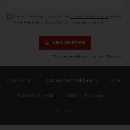
Honig
Hiermit bestätige ich, dass ich die
Daten­schutz­erklärung
gelesen
habe. Meine Einwilligung kann ich jederzeit widerrufen.**
ABONNIEREN
** Hierbei handelt es sich um ein Pflichtfeld.
Impressum
Daten­schutz­erklärung
AGB
Widerrufs­recht
Widerrufs­formular
Kontakt