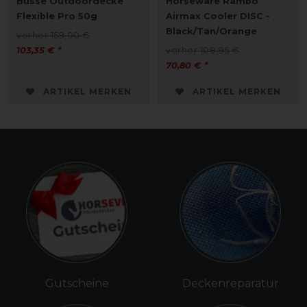
Busse Outdoordecke
Horseware Rambo
Flexible Pro 50g
Airmax Cooler DISC -
Black/Tan/Orange
vorher 159,00 €
103,35 € *
vorher 108,95 €
70,80 € *
ARTIKEL MERKEN
ARTIKEL MERKEN
Gutscheine
Deckenreparatur