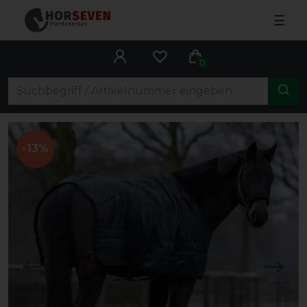
☰
0
-13%