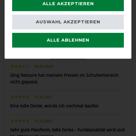
ALLE AKZEPTIEREN
calculated from 3 customer reviews
Positive
66.67%
AUSWAHL AKZEPTIEREN
Neutral
33.33%
Negative
0%
ALLE ABLEHNEN
LATEST REVIEWS
26.02.2023
Ging Retoure hat meinem Friesen im Schulterbereich
nicht gepasst.
17.12.2021
Eine tolle Decke, würde ich nochmal kaufen
11.12.2021
Sehr gute Passform, tolle Farbe - Funktionalität wird sich