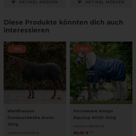
ARTIKEL MERKEN
ARTIKEL MERKEN
Diese Produkte könnten dich auch
interessieren
-13%
-10%
Waldhausen
Horseware Amigo
Outdoordecke Arctic
Ripstop 900D 100g
100g
vorher 89,95 €
vorher 109,95 €
80,95 € *