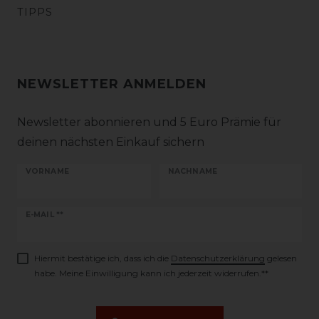
TIPPS
NEWSLETTER ANMELDEN
Newsletter abonnieren und 5 Euro Prämie für
deinen nächsten Einkauf sichern
VORNAME
NACHNAME
Newsletter
E-MAIL **
Honig
Hiermit bestätige ich, dass ich die
Daten­schutz­erklärung
gelesen
habe. Meine Einwilligung kann ich jederzeit widerrufen.**