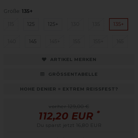
Größe:
135+
115
125
125+
130
135
135+
140
145
145+
155
155+
165
ARTIKEL MERKEN
GRÖSSENTABELLE
HOHE DENIER = EXTREM REISSFEST?
vorher 129,00 €
*
112,20 EUR
Du sparst jetzt 16,80 EUR