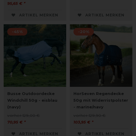
95,65 € *
ARTIKEL MERKEN
ARTIKEL MERKEN
-45%
-20%
Busse Outdoordecke
HorSeven Regendecke
Windchill 50g - eisblau
50g mit Widerristpolster
(navy)
- marine/navy
vorher 129,00 €
vorher 129,90 €
70,95 € *
103,95 € *
ARTIKEL MERKEN
ARTIKEL MERKEN