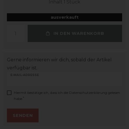
Inhalt
1
Stück
ausverkauft
IN DEN WARENKORB
Gerne informieren wir dich, sobald der Artikel
verfügbar ist.
E-MAIL-ADRESSE
Hiermit bestätige ich, dass ich die
Daten­schutz­erklärung
gelesen
*
habe.
SENDEN