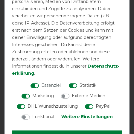
personalisieren, Medien von Drittanbietern
einzubinden und Zugriffe zu analysieren. Dabei
verarbeiten wir personenbezogene Daten (z.B.
GOOD
deine IP-Adresse). Die Datenverarbeitung erfolgt
erst nach dem Setzen der Cookies und kann mit
Busse Outdoordecke
deiner Einwilligung oder aufgrund berechtigten
Windchill 100g - royal (grau)
Interesses geschehen. Du kannst deine
Zustimmung erteilen oder ablehnen und diese
jederzeit ändern oder widerrufen. Weitere
Informationen findest du in unserer
Daten­schutz­
Product Reviews
erklärung
.
3
Essenziell
Statistik
Product Rating
Marketing
Externe Medien
4.3
/
5
DHL Wunschzustellung
PayPal
Funktional
Weitere Einstellungen
product experience