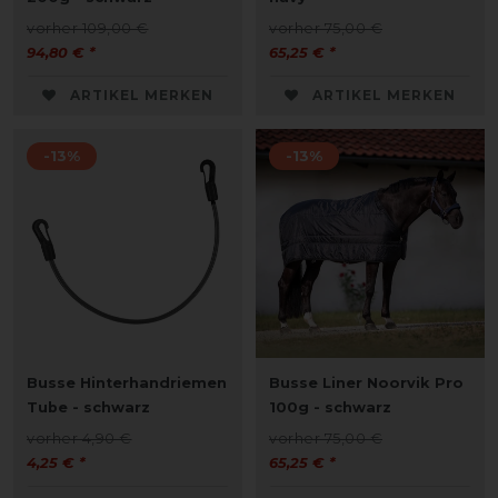
vorher 109,00 €
vorher 75,00 €
94,80 € *
65,25 € *
ARTIKEL MERKEN
ARTIKEL MERKEN
-13%
-13%
Busse Hinterhandriemen
Busse Liner Noorvik Pro
Tube - schwarz
100g - schwarz
vorher 4,90 €
vorher 75,00 €
4,25 € *
65,25 € *