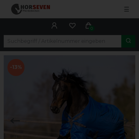
☰
0
-13%