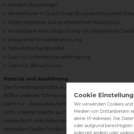
Komfort Brustdesign
Verstellbarer V-Quick-Snap Brustverschluss mit inte
Widerristpolster aus synthetischem Kautschuk
Verstellbare Kreuzbegurtung mit integrierten Elast
Integrierte Schweifabdeckung
Tiefe Hinterhandkordel
Ösen zu Unterdeckenanbringung
Ösen für Beinschnüre
Material und Ausführung
Das funktionserprobte Außenmaterial aus 840 D Poly
fellfreundliche "DRYsense" Lining machen den Tragek
steht für - besonders fellfreundliches und schnellt
Wir verwenden Cookies und ä
Medien von Drittanbietern e
softtrockener Haptik auch bei hoher Luftfeuchtigkeit. 
deine IP-Adresse). Die Date
wasserdicht und dabei besonders atmungsaktiv. Die l
oder aufgrund berechtigten
optimalen Decke für die Übergangszeit. Die helle Au
jederzeit ändern oder widerr