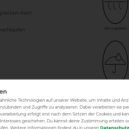
griertem Klett
atmungsaktiv
ikschlaufen
ester und das besonders glatte und
wasserdicht
omfort der Decke perfekt. "DRYsense"
rocknendes Polyestergewebe mit
hnliche Technologien auf unserer Website, um Inhalte und Anze
inzubinden und Zugriffe zu analysieren. Dabei verarbeiten wir 
Natürlich ist sie auch wind- und
Qualität
nverarbeitung erfolgt erst nach dem Setzen der Cookies und kann
eichte 50g Füllung macht die Decke zur
 Interesses geschehen. Du kannst deine Zustimmung erteilen o
ßenfarbe fördert zudem die
ufen. Weitere Informationen findest du in unserer
Daten­schutz