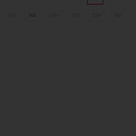
140
145
145+
155
155+
165