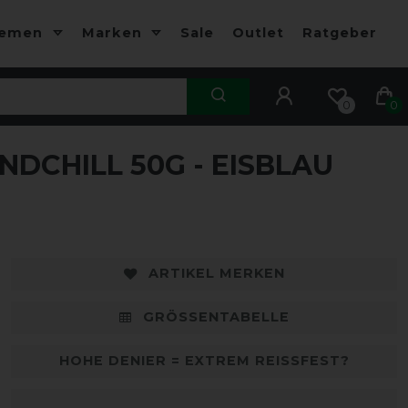
hemen
Marken
Sale
Outlet
Ratgeber
0
0
DCHILL 50G - EISBLAU
-35%
-
ARTIKEL MERKEN
GRÖSSENTABELLE
HOHE DENIER = EXTREM REISSFEST?