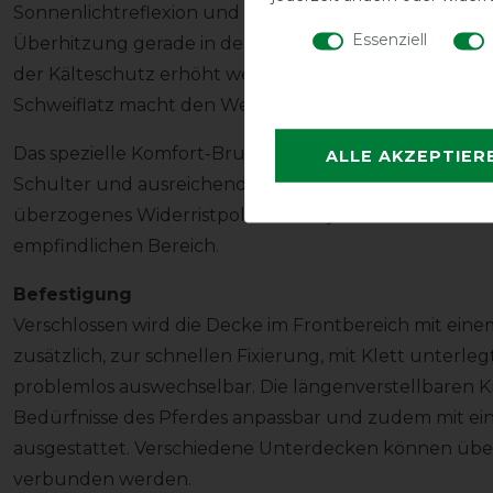
Sonnenlichtreflexion und reduziert daher die Sonnen
Essenziell
Überhitzung gerade in der Übergangszeit. Bei Bedar
der Kälteschutz erhöht werden, diese sind in unserem 
Schweiflatz macht den Wetterschutz perfekt.
Das spezielle Komfort-Brustdesign mit V-Ausschnitt bi
ALLE AKZEPTIER
Schulter und ausreichend Platz für die Buggelenke. E
überzogenes Widerristpolster aus synthetischem Kau
empfindlichen Bereich.
Befestigung
Verschlossen wird die Decke im Frontbereich mit ein
zusätzlich, zur schnellen Fixierung, mit Klett unterleg
problemlos auswechselbar. Die längenverstellbaren K
Bedürfnisse des Pferdes anpassbar und zudem mit eine
ausgestattet. Verschiedene Unterdecken können über
verbunden werden.