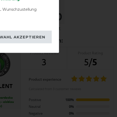
 Wunschzustellung
igkeit
Wasserdichtigkeit
WAHL AKZEPTIEREN
Product Reviews
Product Rating
3
5
/
5
product experience
LENT
calculated from 3 customer reviews
oordecke
Positive
100%
 - eisblau
y)
Neutral
0%
Negative
0%