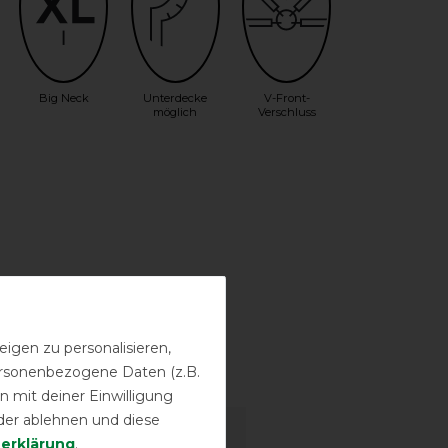
Big Neck
Unterdecke
V-Front-
möglich
Verschluss
igen zu personalisieren,
personenbezogene Daten (z.B.
sstufen
 mit deiner Einwilligung
der ablehnen und diese
­erklärung
.