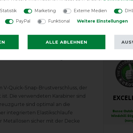
lichtabsorption zur Vermeidung von
Statistik
Marketing
Externe Medien
DHL
f kann mit verschiedenen Unterdecken
Shop erhältlich. Der große integrierte
PayPal
Funktional
Weitere Einstellungen
Reißfest
etet einen perfekten Sitz an der
EN
ALLE ABLEHNEN
AUS
in mit fellfreundlichem Jersey
tschuk vermeidet Reibung in diesem
em V-Quick-Snap-Brustverschluss, der
t ist. Die verwendeten Karabiner sind
EXCEL
reuzgurte sind optimal an die
Busse Outd
r integrierten Elastikschlaufe
Windchill 50g
 Metallösen sicher mit der Decke
(nav