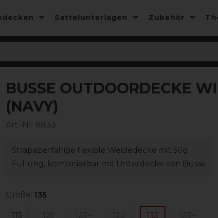
edecken
Sattelunterlagen
Zubehör
T
BUSSE OUTDOORDECKE WIN
-35%
(NAVY)
Art.-Nr:
8833
Strapazierfähige flexible Weidedecke mit 50g
Füllung, kombinierbar mit Unterdecke von Busse
Größe:
135
115
125
125+
130
135
135+