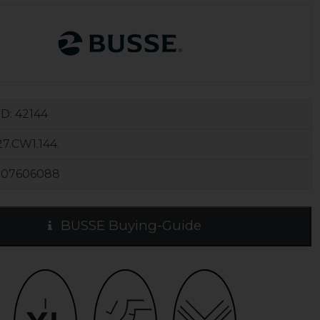
ID:
42144
7.CW1.144.
107606088
BUSSE Buying-Guide