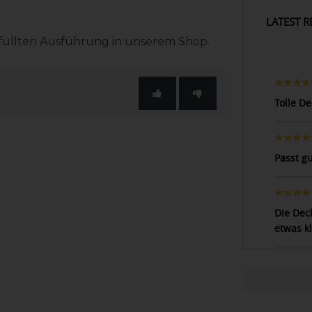
LATEST R
efüllten Ausführung in unserem Shop.
Tolle D
Passt g
Die Dec
etwas k