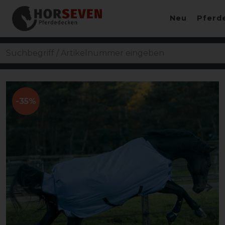
Neu
Pferd
-35%