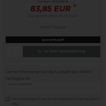
vorher 129,00 €
*
83,85 EUR
Du sparst jetzt 45,15 EUR
Inhalt
1
Stück
ausverkauft
IN DEN WARENKORB
Gerne informieren wir dich, sobald der Artikel
verfügbar ist.
E-MAIL-ADRESSE
Hiermit bestätige ich, dass ich die
Daten­schutz­erklärung
gelesen
*
habe.