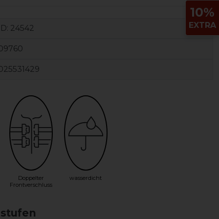
10%
EXTRA
ID:
24542
09760
025531429
Doppelter
wasserdicht
Frontverschluss
sstufen