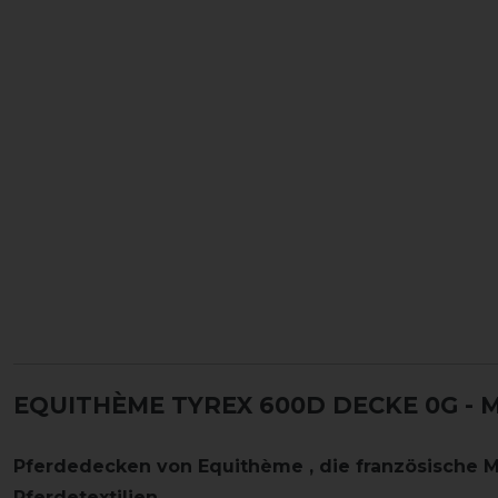
EQUITHÈME TYREX 600D DECKE 0G -
Pferdedecken von
Equithème
, die französische 
Pferdetextilien