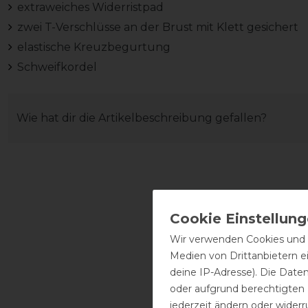
extraweiches Widerristpad
zwei T-Verschlüsse an der Brust mit Klett gesichert
elastische Kreuzbegurtung
Schweifkordel
Wie hat dir die Artikelbeschreibung gefallen?
Wir verwenden Cookies und ä
Medien von Drittanbietern e
deine IP-Adresse). Die Date
oder aufgrund berechtigten
jederzeit ändern oder widerr