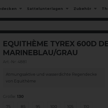
edecken
Sattelunterlagen
Zubehör
T
EQUITHÈME TYREX 600D DE
-10%
MARINEBLAU/GRAU
Art.-Nr:
4881
Atmungsaktive und wasserdichte Regendecke
von Equithème
Größe:
130
75
85
95
100
105
110