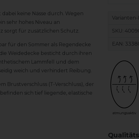
t dabei keine Nässe durch. Wegen
Varianten-
in sehr hohes Niveau an
SKU:
4009
z sorgt für zusätzlichen Schutz.
EAN:
3338
derbar für den Sommer als Regendecke
 die Weidedecke besticht durch ihren
synthetischem Lammfell und dem
 seidig weich und verhindert Reibung.
m Brustverschluss (T-Verschluss), der
efinden sich tief liegende, elastische
atmungsaktiv
Qualität