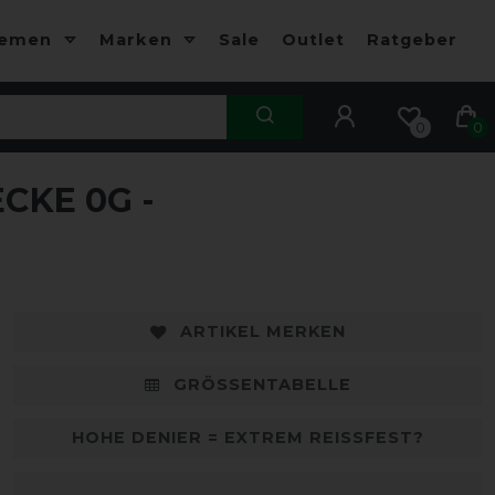
hemen
Marken
Sale
Outlet
Ratgeber
0
0
CKE 0G -
-10%
-
ARTIKEL MERKEN
GRÖSSENTABELLE
HOHE DENIER = EXTREM REISSFEST?