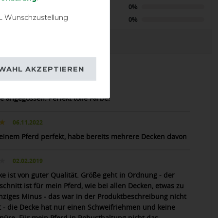
Neutral
0%
 Wunschzustellung
Negative
0%
EVIEWS
WAHL AKZEPTIEREN
07.10.2023
e angegossen. Perfekt tolle Farbe.
06.11.2022
einem Pferd perfekt, habe bereits mehrere Decken davon
02.02.2019
ke ist von guter Qualität. Größe geht in Ordnung - der
chnitt ist für mein Pferd, wie bei allen Decken, etwas zu
inziges Minus - das war in der Produktbeschreibung nicht
 - die Decke hat nur einen Schweifriehmen und keine
nüre. Für mein Pferd in Robusthaltung nicht das