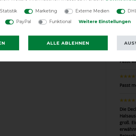
Statistik
Marketing
Externe Medien
DHL
PayPal
Funktional
Weitere Einstellungen
LATEST R
EN
ALLE ABLEHNEN
AUS
Passt wi
Passt m
Die Dec
Halsauss
groß. E
erwähnt
Beinsch