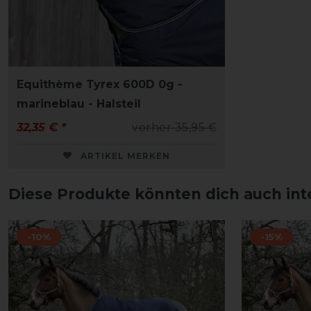
Equithème Tyrex 600D 0g -
marineblau - Halsteil
32,35 € *
vorher 35,95 €
ARTIKEL MERKEN
Diese Produkte könnten dich auch int
-10%
-15%