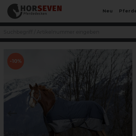
Neu
Pferd
-10%