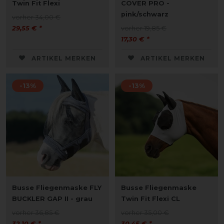
Twin Fit Flexi
COVER PRO -
pink/schwarz
vorher 34,00 €
29,55 € *
vorher 19,85 €
17,30 € *
ARTIKEL MERKEN
ARTIKEL MERKEN
-13%
-13%
Busse Fliegenmaske FLY
Busse Fliegenmaske
BUCKLER GAP II - grau
Twin Fit Flexi CL
vorher 36,85 €
vorher 35,00 €
32,10 € *
30,45 € *