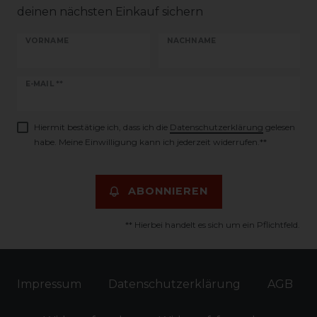
deinen nächsten Einkauf sichern
VORNAME
NACHNAME
Newsletter
E-MAIL **
Honig
Hiermit bestätige ich, dass ich die
Daten­schutz­erklärung
gelesen
habe. Meine Einwilligung kann ich jederzeit widerrufen.**
ABONNIEREN
** Hierbei handelt es sich um ein Pflichtfeld.
Impressum
Daten­schutz­erklärung
AGB