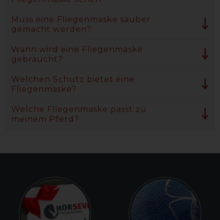
Muss eine Fliegenmaske sauber
gemacht werden?
Wann wird eine Fliegenmaske
gebraucht?
Welchen Schutz bietet eine
Fliegenmaske?
Welche Fliegenmaske passt zu
meinem Pferd?