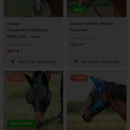
Neu
Busse
Busse Halfter Weide-
Fliegenkordelband
Fransen
EXKLUSIV - navy
vorher 12,90 €
vorher 9,90 €
11,20 € *
8,60 € *
ARTIKEL MERKEN
ARTIKEL MERKEN
-13%
-13%
Bestseller