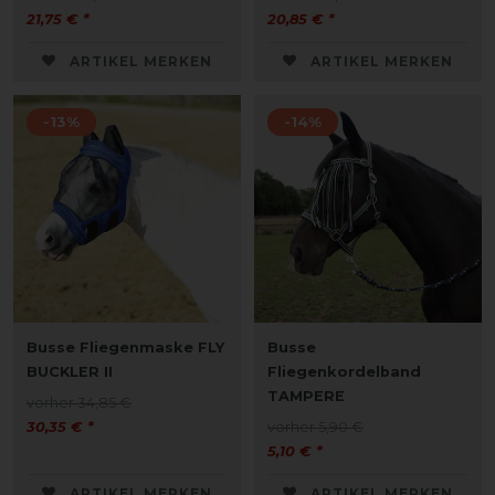
21,75 € *
20,85 € *
ARTIKEL MERKEN
ARTIKEL MERKEN
-13%
-14%
Busse Fliegenmaske FLY
Busse
BUCKLER II
Fliegenkordelband
TAMPERE
vorher 34,85 €
30,35 € *
vorher 5,90 €
5,10 € *
ARTIKEL MERKEN
ARTIKEL MERKEN