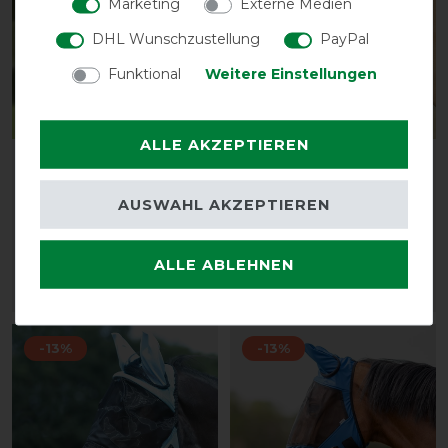
Marketing
Externe Medien
DHL Wunschzustellung
PayPal
Funktional
Weitere Einstellungen
ALLE AKZEPTIEREN
Busse Fliegenmaske FLY
Busse Fliegenmaske FLY
COVER FRANSEN -
COVER FRANSEN GAP II -
AUSWAHL AKZEPTIEREN
hellblau/schwarz
hellblau/schwarz
vorher 19,85 €
vorher 19,85 €
17,30 € *
17,30 € *
ALLE ABLEHNEN
ARTIKEL MERKEN
ARTIKEL MERKEN
-13%
-13%