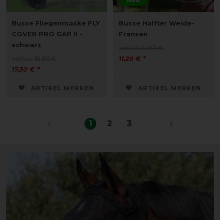
Busse Fliegenmaske FLY
Busse Halfter Weide-
COVER PRO GAP II -
Fransen
schwarz
vorher 12,90 €
vorher 19,85 €
11,20 € *
17,30 € *
ARTIKEL MERKEN
ARTIKEL MERKEN
1
2
3