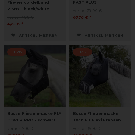
Fliegenkordelband
FAST PLUS
VISBY - black/white
vorher 79,00 €
vorher 4,90 €
68,70 € *
4,25 € *
ARTIKEL MERKEN
ARTIKEL MERKEN
-13%
-13%
Busse Fliegenmaske FLY
Busse Fliegenmaske
COVER PRO - schwarz
Twin Fit Flexi Fransen
vorher 19,85 €
vorher 39,85 €