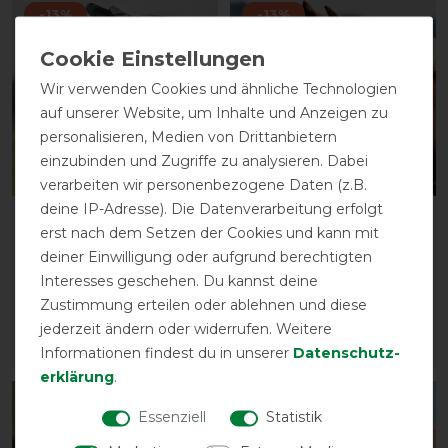
-13%
-13%
Wir verwenden Cookies und ähnliche Technologien
auf unserer Website, um Inhalte und Anzeigen zu
personalisieren, Medien von Drittanbietern
einzubinden und Zugriffe zu analysieren. Dabei
verarbeiten wir personenbezogene Daten (z.B.
deine IP-Adresse). Die Datenverarbeitung erfolgt
BUSSE Fliegenmaske FLY
Busse
erst nach dem Setzen der Cookies und kann mit
GUARD II PLUS
Fliegenkordelband
deiner Einwilligung oder aufgrund berechtigten
EXKLUSIV - schwarz
vorher 24,00 €
Interesses geschehen. Du kannst deine
20,85 € *
vorher 9,90 €
Zustimmung erteilen oder ablehnen und diese
8,60 € *
jederzeit ändern oder widerrufen. Weitere
ARTIKEL MERKEN
ARTIKEL MERKEN
Informationen findest du in unserer
Daten­schutz­
erklärung
.
-13%
-13%
Essenziell
Statistik