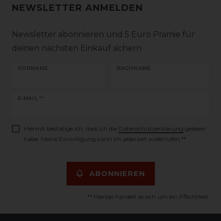
NEWSLETTER ANMELDEN
Newsletter abonnieren und 5 Euro Prämie für
deinen nächsten Einkauf sichern
VORNAME
NACHNAME
Newsletter
E-MAIL **
Honig
Hiermit bestätige ich, dass ich die
Daten­schutz­erklärung
gelesen
habe. Meine Einwilligung kann ich jederzeit widerrufen.**
ABONNIEREN
** Hierbei handelt es sich um ein Pflichtfeld.