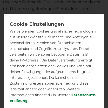
täglichen Gebrauch. Das Handtuch ist pflegeleicht
und für den regelmäßigen Einsatz konzipiert.
Wie hat dir die Artikelbeschreibung
gefallen?
Wir verwenden Cookies und ähnliche Technologien
auf unserer Website, um Inhalte und Anzeigen zu
personalisieren, Medien von Drittanbietern
einzubinden und Zugriffe zu analysieren. Dabei
verarbeiten wir personenbezogene Daten (z.B.
deine IP-Adresse). Die Datenverarbeitung erfolgt
erst nach dem Setzen der Cookies und kann mit
deiner Einwilligung oder aufgrund berechtigten
Interesses geschehen. Du kannst deine
Varianten-ID:
97159
Zustimmung erteilen oder ablehnen und diese
jederzeit ändern oder widerrufen. Weitere
SKU:
700990007
Informationen findest du in unserer
Daten­schutz­
erklärung
.
EAN:
3338025861694