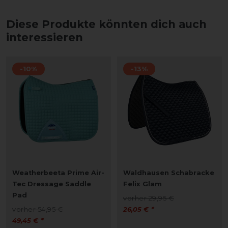
Diese Produkte könnten dich auch
interessieren
-10%
-13%
Weatherbeeta Prime Air-
Waldhausen Schabracke
Tec Dressage Saddle
Felix Glam
Pad
vorher 29,95 €
vorher 54,95 €
26,05 € *
49,45 € *