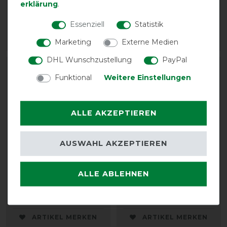
erklärung
.
Gamaschen
Fliegenmaske
49,95 € *
29,95 € *
Essenziell
Statistik
Marketing
Externe Medien
ARTIKEL MERKEN
ARTIKEL MERKEN
DHL Wunschzustellung
PayPal
Funktional
Weitere Einstellungen
ALLE AKZEPTIEREN
AUSWAHL AKZEPTIEREN
Eskadron Basics Fly
Eskadron Basics Fly
ALLE ABLEHNEN
Hood Dynairmesh Sport
Hood Dynairmesh Sport
32,95 € *
32,95 € *
ARTIKEL MERKEN
ARTIKEL MERKEN