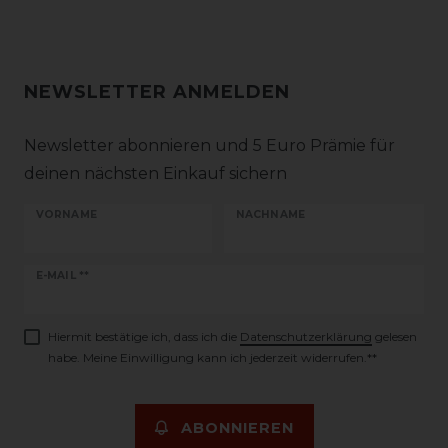
NEWSLETTER ANMELDEN
Newsletter abonnieren und 5 Euro Prämie für
deinen nächsten Einkauf sichern
VORNAME
NACHNAME
Newsletter
E-MAIL **
Honig
Hiermit bestätige ich, dass ich die
Daten­schutz­erklärung
gelesen
habe. Meine Einwilligung kann ich jederzeit widerrufen.**
ABONNIEREN