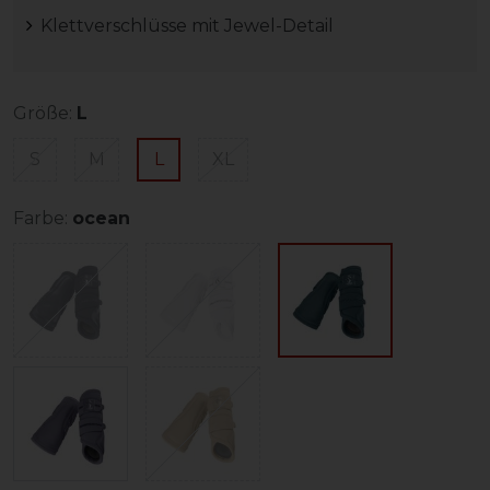
Klettverschlüsse mit Jewel-Detail
Größe:
L
S
M
L
XL
Farbe:
ocean