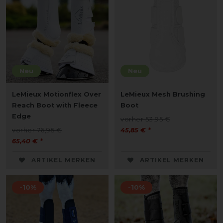
Neu
Neu
LeMieux Motionflex Over
LeMieux Mesh Brushing
Reach Boot with Fleece
Boot
Edge
vorher 53,95 €
vorher 76,95 €
45,85 € *
65,40 € *
ARTIKEL MERKEN
ARTIKEL MERKEN
-10%
-10%