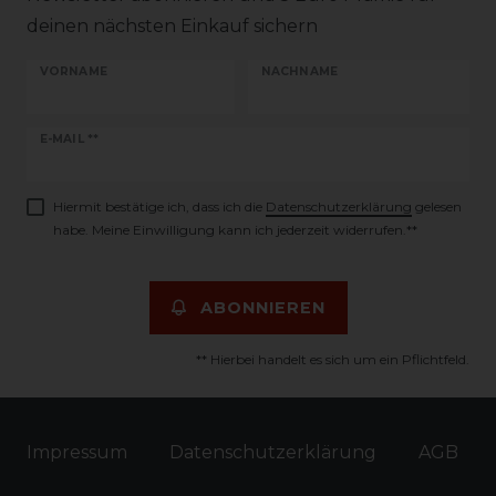
deinen nächsten Einkauf sichern
VORNAME
NACHNAME
Newsletter
E-MAIL **
Honig
Hiermit bestätige ich, dass ich die
Daten­schutz­erklärung
gelesen
habe. Meine Einwilligung kann ich jederzeit widerrufen.**
ABONNIEREN
** Hierbei handelt es sich um ein Pflichtfeld.
Impressum
Daten­schutz­erklärung
AGB