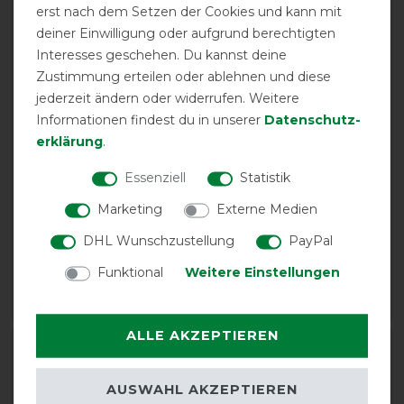
erst nach dem Setzen der Cookies und kann mit
deiner Einwilligung oder aufgrund berechtigten
Interesses geschehen. Du kannst deine
Zustimmung erteilen oder ablehnen und diese
jederzeit ändern oder widerrufen. Weitere
Informationen findest du in unserer
Daten­schutz­
erklärung
.
Essenziell
Statistik
Eskadron Classic Sports
Eskadron Classic Sports
26 Fleece Jewel
26 Softshell Jewel
Marketing
Externe Medien
Bandagen 4er-Set
Transportgamaschen
DHL Wunschzustellung
PayPal
vorher 39,95 €
vorher 139,90 €
31,95 € *
111,95 € *
Funktional
Weitere Einstellungen
ARTIKEL MERKEN
ARTIKEL MERKEN
ALLE AKZEPTIEREN
-20%
-20%
AUSWAHL AKZEPTIEREN