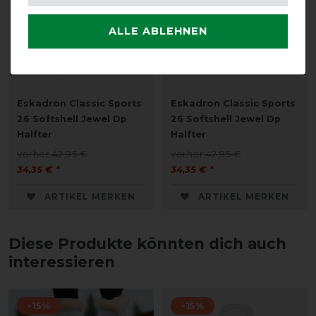
ALLE ABLEHNEN
Eskadron Classic Sports
Eskadron Classic Sports
26 Softshell Jewel Dp
26 Softshell Jewel Dp
Halfter
Halfter
vorher 42,95 €
vorher 42,95 €
34,35 € *
34,35 € *
ARTIKEL MERKEN
ARTIKEL MERKEN
Diese Produkte könnten dich auch
interessieren
-15%
-15%