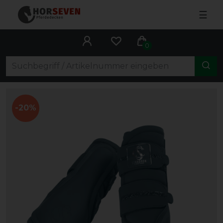
☰
0
-20%