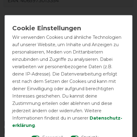
EAN:
4065973013354
Wir verwenden Cookies und ähnliche Technologien
auf unserer Website, um Inhalte und Anzeigen zu
personalisieren, Medien von Drittanbietern
einzubinden und Zugriffe zu analysieren. Dabei
verarbeiten wir personenbezogene Daten (z.B.
atmungsaktiv
wasserdicht
deine IP-Adresse). Die Datenverarbeitung erfolgt
erst nach dem Setzen der Cookies und kann mit
deiner Einwilligung oder aufgrund berechtigten
DETAILS ZUR PRODUKTSICHERHEIT
Interesses geschehen. Du kannst deine
Zustimmung erteilen oder ablehnen und diese
jederzeit ändern oder widerrufen. Weitere
Informationen findest du in unserer
Daten­schutz­
Diese Produkte könnten dich auch
erklärung
.
interessieren