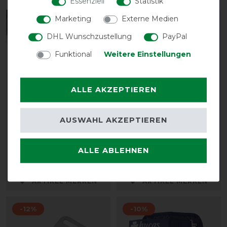
Essenziell
Statistik
Marketing
Externe Medien
-10%
-15%
DHL Wunschzustellung
PayPal
Funktional
Weitere Einstellungen
ALLE AKZEPTIEREN
AUSWAHL AKZEPTIEREN
Bucas Irish Turnout
HKM Karabinerhaken
Extra 300g - navy/gold
groß
ALLE ABLEHNEN
vorher 155,00 €
vorher 2,95 €
139,50 € *
2,50 € *
ARTIKEL MERKEN
ARTIKEL MERKEN
-12%
-10%