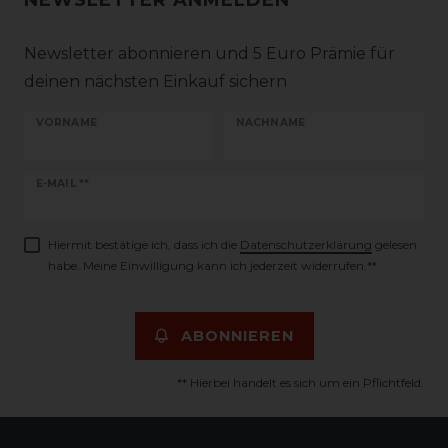
NEWSLETTER ANMELDEN
Newsletter abonnieren und 5 Euro Prämie für
deinen nächsten Einkauf sichern
VORNAME
NACHNAME
Newsletter
E-MAIL **
Honig
Hiermit bestätige ich, dass ich die
Daten­schutz­erklärung
gelesen
habe. Meine Einwilligung kann ich jederzeit widerrufen.**
ABONNIEREN
** Hierbei handelt es sich um ein Pflichtfeld.