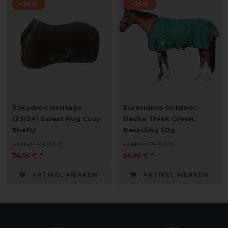
-25%
-25%
Eskadron Heritage
Euroriding Outdoor-
(23/24) Sweat Rug Cosy
Decke Think Green,
Shetty
Recycling 50g
vorher 99,95 €
vorher 79,95 €
74,95 € *
59,95 € *
ARTIKEL MERKEN
ARTIKEL MERKEN