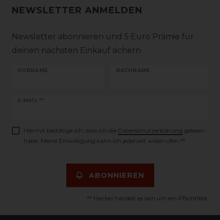
NEWSLETTER ANMELDEN
Newsletter abonnieren und 5 Euro Prämie für
deinen nächsten Einkauf sichern
VORNAME
NACHNAME
Newsletter
E-MAIL **
Honig
Hiermit bestätige ich, dass ich die
Daten­schutz­erklärung
gelesen
habe. Meine Einwilligung kann ich jederzeit widerrufen.**
ABONNIEREN
** Hierbei handelt es sich um ein Pflichtfeld.