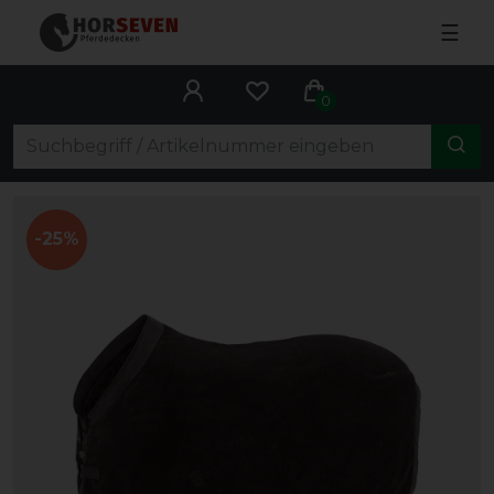
☰
0
-25%