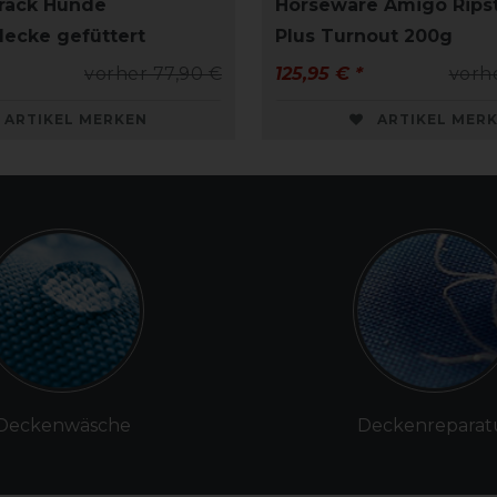
rack Hunde
Horseware Amigo Rips
decke gefüttert
Plus Turnout 200g
vorher 77,90 €
125,95 € *
vorh
ARTIKEL MERKEN
ARTIKEL MER
Deckenwäsche
Deckenreparat