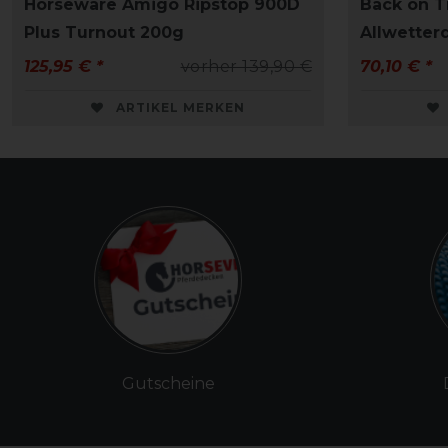
Horseware Amigo Ripstop 900D
Back on T
Plus Turnout 200g
Allwetter
125,95 € *
vorher 139,90 €
70,10 € *
ARTIKEL MERKEN
Gutscheine