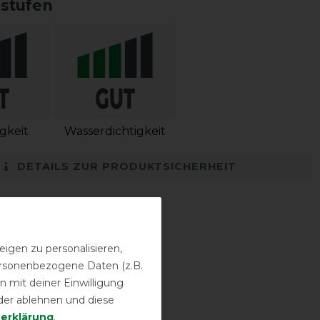
sstufen
igkeit
Wasserdichtigkeit
DETAILS ZUR PRODUKTSICHERHEIT
igen zu personalisieren,
personenbezogene Daten (z.B.
 mit deiner Einwilligung
der ablehnen und diese
­erklärung
.