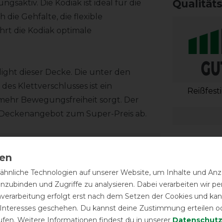
Qualität
gsaktiv. Die Kodiak ist ideal für die
 die Gehfalte, die flexible
rt die Kodiak optimale
hlight dieser Decke. Die unter den
es Klettverschlusses ist ein
Reißfest
 mehr Bewegungsfreiheit sorgt. Der
s Deckenangebot zum Super-Preis ab.
hnliche Technologien auf unserer Website, um Inhalte und Anze
inzubinden und Zugriffe zu analysieren. Dabei verarbeiten wir 
nverarbeitung erfolgt erst nach dem Setzen der Cookies und kann
 Interesses geschehen. Du kannst deine Zustimmung erteilen o
ufen. Weitere Informationen findest du in unserer
Daten­schutz