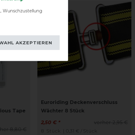
-15%
 Wunschzustellung
WAHL AKZEPTIEREN
Euroriding Deckenverschluss
cious Tape
Wächter 8 Stück
2,50 € *
vorher 2,95 €
her 8,80 €
8
Stück
| 0,31 € / Stück