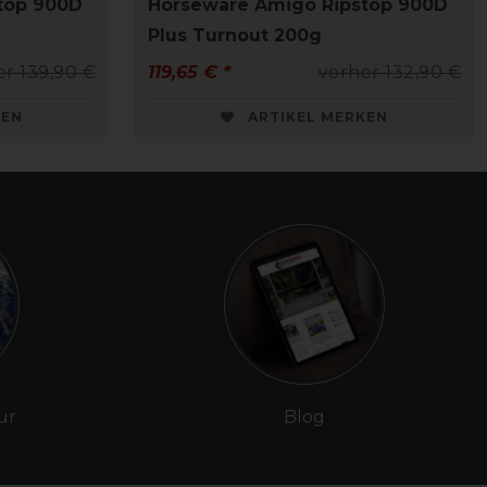
top 900D
Horseware Amigo Ripstop 900D
Plus Turnout 200g
er 139,90 €
119,65 € *
vorher 132,90 €
KEN
ARTIKEL MERKEN
ur
Blog