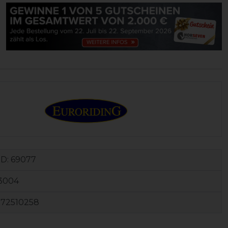
ID:
69077
3004
172510258