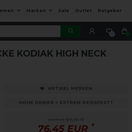
hemen
Marken
Sale
Outlet
Ratgeber
0
0
KE KODIAK HIGH NECK
-15%
ARTIKEL MERKEN
HOHE DENIER = EXTREM REISSFEST?
vorher 89,95 €
*
76,45 EUR