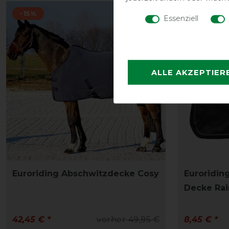
-15%
-15%
Essenziell
ALLE AKZEPTIER
Euroriding Abschwitzdecke Cosy
Euroridin
Decke Rai
42,45 € *
vorher 49,95 €
8,45 € *