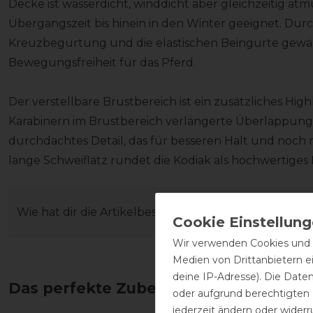
Decke ist wasserdicht, winddicht aber gleichzeitig atmun
Übergangszeit bis hinein in den Winter geeignet. Durch
Kreuzbegurtung und die elastischen Beingurte gewäh
Bewegungsfreiheit für das Pferd.
Der verstellbare Brustbereich ist ein zusätzliches Hig
Karabinern im Brustbereich verlängerte Überlappung d
durchdachtes Detail, das für besseren Halt und noch
lange Schweiflatz rundet die Kodiak als hochwertige
Wie hat dir die Artikelbeschreibung gefallen?
Wir verwenden Cookies und ä
Medien von Drittanbietern e
deine IP-Adresse). Die Date
Das perfekte Zubehör für dich
oder aufgrund berechtigten
jederzeit ändern oder widerr