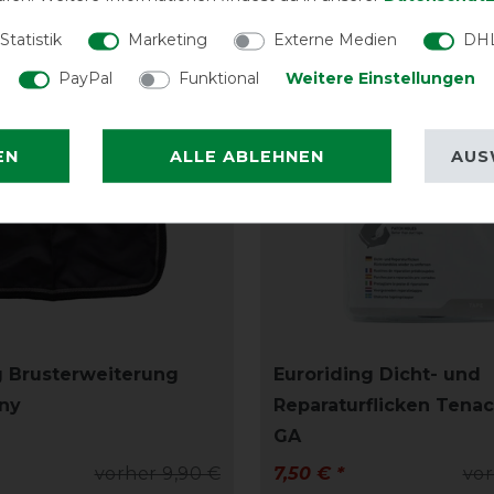
-15%
Statistik
Marketing
Externe Medien
DHL
PayPal
Funktional
Weitere Einstellungen
EN
ALLE ABLEHNEN
AUS
g Brusterweiterung
Euroriding Dicht- und
ny
Reparaturflicken Tena
GA
vorher 9,90 €
7,50 € *
vor