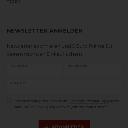
TIPPS
NEWSLETTER ANMELDEN
Newsletter abonnieren und 5 Euro Prämie für
deinen nächsten Einkauf sichern
VORNAME
NACHNAME
Newsletter
E-MAIL **
Honig
Hiermit bestätige ich, dass ich die
Daten­schutz­erklärung
gelesen
habe. Meine Einwilligung kann ich jederzeit widerrufen.**
ABONNIEREN