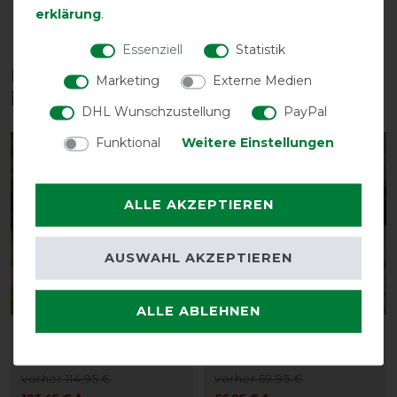
erklärung
.
Essenziell
Statistik
Diese Produkte könnten dich auch
Marketing
Externe Medien
interessieren
DHL Wunschzustellung
PayPal
Funktional
Weitere Einstellungen
-10%
-5%
ALLE AKZEPTIEREN
AUSWAHL AKZEPTIEREN
ALLE ABLEHNEN
Horseware Signature
Equithème Classic Polar
Sport Cooler
Fleecedecke
vorher 114,95 €
vorher 59,95 €