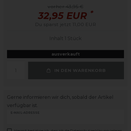
vorher 43,95 €
*
32,95 EUR
Du sparst jetzt 11,00 EUR
Inhalt
1
Stück
ausverkauft
IN DEN WARENKORB
Gerne informieren wir dich, sobald der Artikel
verfügbar ist.
E-MAIL-ADRESSE
Hiermit bestätige ich, dass ich die
Daten­schutz­erklärung
gelesen