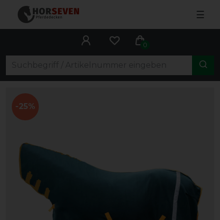
☰
0
-25%