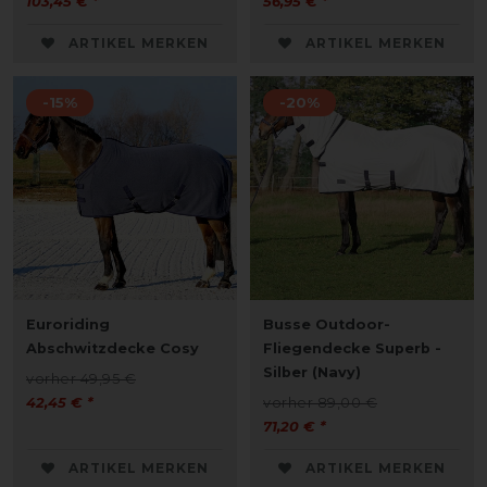
103,45 € *
56,95 € *
ARTIKEL MERKEN
ARTIKEL MERKEN
-15%
-20%
Euroriding
Busse Outdoor-
Abschwitzdecke Cosy
Fliegendecke Superb -
Silber (Navy)
vorher 49,95 €
42,45 € *
vorher 89,00 €
71,20 € *
ARTIKEL MERKEN
ARTIKEL MERKEN