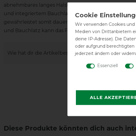
abnehmbares langes Halsteil mit verstellbarem Klettv
und integriertem Bauchlatz mit Metallverschlüssen. D
gewährleistet somit dauerhaft einen sehr guten Sitz. M
Wir verwenden Cookies und ä
und Bauchlatz kann das Pferd seinen Weidegang im 
Medien von Drittanbietern e
deine IP-Adresse). Die Date
oder aufgrund berechtigten
Wie hat dir die Artikelbeschreibung gefallen?
jederzeit ändern oder widerr
Essenziell
ALLE AKZEPTIER
Diese Produkte könnten dich auch int