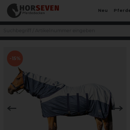
Neu
Pferd
-15%