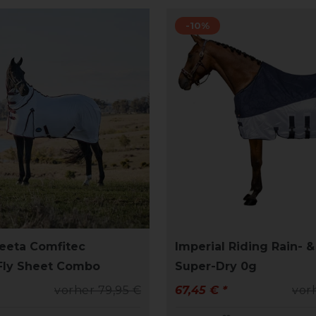
-10%
eeta Comfitec
Imperial Riding Rain- &
 Fly Sheet Combo
Super-Dry 0g
vorher 79,95 €
67,45 € *
vor