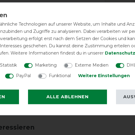
erschluss, Schweiflatz, Schweifriemen
HKM Fliegendec
Halsteil & B
ie Fliegendecke Rain ist rutschfest und
dunkelblau/
it der Fliegendecke Rain mit Halsteil
hnliche Technologien auf unserer Website, um Inhalte und Anze
Frühjahr und Sommer optimal genießen.
inzubinden und Zugriffe zu analysieren. Dabei verarbeiten wir 
nverarbeitung erfolgt erst nach dem Setzen der Cookies und kann
LATEST R
 Interesses geschehen. Du kannst deine Zustimmung erteilen o
ufen. Weitere Informationen findest du in unserer
Daten­schutz
Statistik
Marketing
Externe Medien
DHL
Gut für
PayPal
Funktional
Weitere Einstellungen
EN
ALLE ABLEHNEN
AUS
eressieren