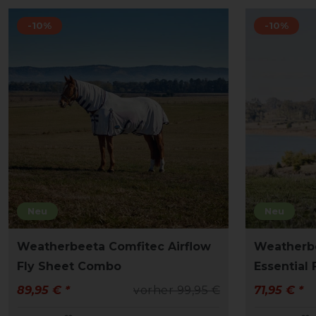
-10%
-10%
Neu
Neu
Weatherbeeta Comfitec Airflow
Weatherb
Fly Sheet Combo
Essential
89,95 € *
vorher 99,95 €
71,95 € *