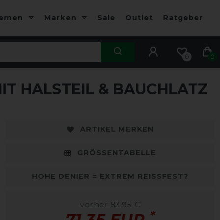
hemen
Marken
Sale
Outlet
Ratgeber
0
0
IT HALSTEIL & BAUCHLATZ
ARTIKEL MERKEN
GRÖSSENTABELLE
HOHE DENIER = EXTREM REISSFEST?
vorher 83,95 €
*
71,35 EUR