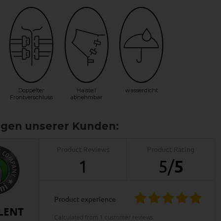
Doppelter
Halsteil
wasserdicht
Frontverschluss
abnehmbar
Product Reviews
Product Rating
1
5
/
5
product experience
LENT
calculated from 1 customer reviews