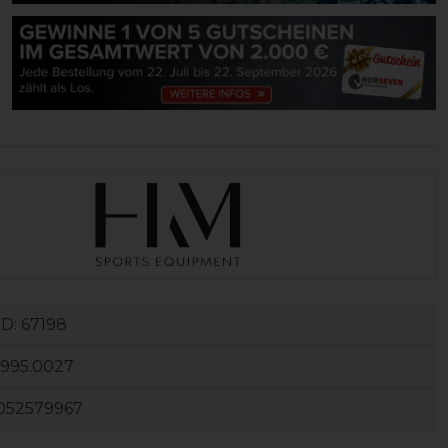
ID:
67198
6995.0027
052579967