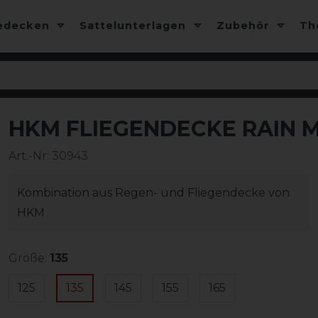
edecken
Sattelunterlagen
Zubehör
T
HKM FLIEGENDECKE RAIN M
-15%
Art.-Nr:
30943
Kombination aus Regen- und Fliegendecke von
HKM
Größe:
135
125
135
145
155
165