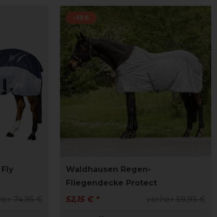
-13%
 Fly
Waldhausen Regen-
Fliegendecke Protect
her 74,95 €
52,15 € *
vorher 59,95 €