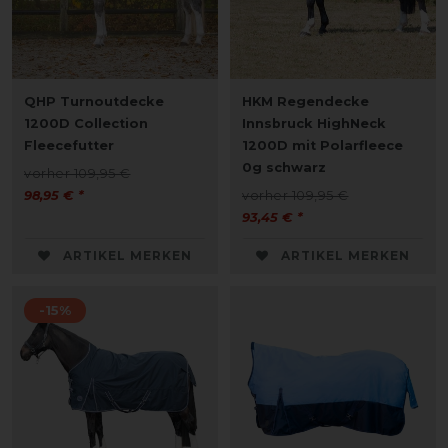
QHP Turnoutdecke
HKM Regendecke
1200D Collection
Innsbruck HighNeck
Fleecefutter
1200D mit Polarfleece
0g schwarz
vorher 109,95 €
98,95 € *
vorher 109,95 €
93,45 € *
ARTIKEL MERKEN
ARTIKEL MERKEN
-15%