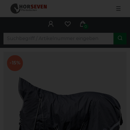
☰
0
-15%