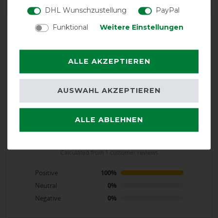
DHL Wunschzustellung
PayPal
Funktional
Weitere Einstellungen
Product Reviews
1
ALLE AKZEPTIEREN
Product Rating
5
/
5
AUSWAHL AKZEPTIEREN
ALLE ABLEHNEN
product experience
calculated from 1 customer reviews
Positive
100%
Neutral
0%
Negative
0%