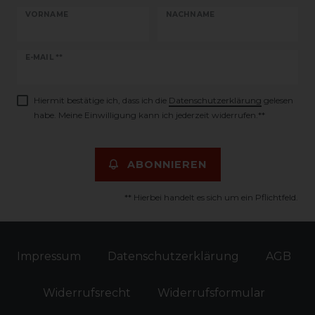
VORNAME
NACHNAME
Newsletter
E-MAIL **
Honig
Hiermit bestätige ich, dass ich die
Daten­schutz­erklärung
gelesen
habe. Meine Einwilligung kann ich jederzeit widerrufen.**
ABONNIEREN
** Hierbei handelt es sich um ein Pflichtfeld.
Impressum
Daten­schutz­erklärung
AGB
Widerrufs­recht
Widerrufs­formular