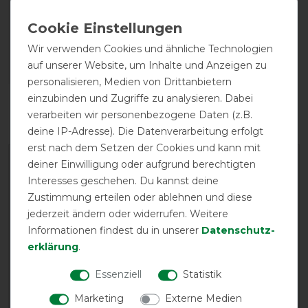
Wir verwenden Cookies und ähnliche Technologien
auf unserer Website, um Inhalte und Anzeigen zu
personalisieren, Medien von Drittanbietern
Reißfestigkeit
Wasserdichtigkeit
einzubinden und Zugriffe zu analysieren. Dabei
verarbeiten wir personenbezogene Daten (z.B.
deine IP-Adresse). Die Datenverarbeitung erfolgt
erst nach dem Setzen der Cookies und kann mit
deiner Einwilligung oder aufgrund berechtigten
Interesses geschehen. Du kannst deine
Zustimmung erteilen oder ablehnen und diese
jederzeit ändern oder widerrufen. Weitere
Informationen findest du in unserer
Daten­schutz­
EXCELLENT
erklärung
.
Essenziell
Statistik
HKM Highneckdecke
Innsbruck 200g - schwarz,
Marketing
Externe Medien
135