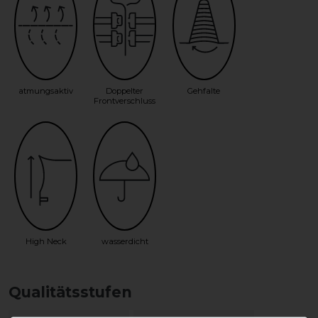
atmungsaktiv
Doppelter
Gehfalte
Frontverschluss
High Neck
wasserdicht
Qualitätsstufen