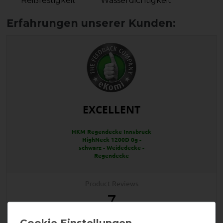
Reißfestigkeit
Wasserdichtigkeit
EXCELLENT
HKM Regendecke Innsbruck
HighNeck 1200D 0g -
schwarz - Weidedecke -
Regendecke
Product Reviews
7