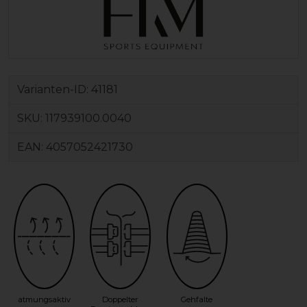
Varianten-ID:
41181
SKU:
117939100.0040
EAN:
4057052421730
atmungsaktiv
Doppelter
Gehfalte