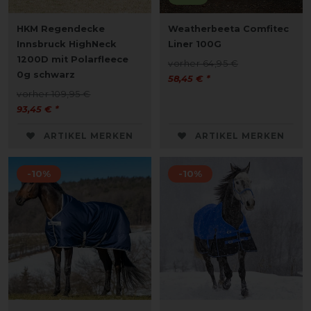
HKM Regendecke
Weatherbeeta Comfitec
Innsbruck HighNeck
Liner 100G
1200D mit Polarfleece
vorher 64,95 €
0g schwarz
58,45 € *
vorher 109,95 €
93,45 € *
ARTIKEL MERKEN
ARTIKEL MERKEN
-10%
-10%