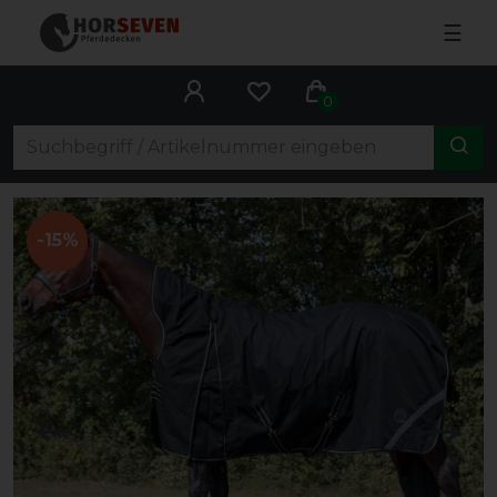
☰
0
-15%