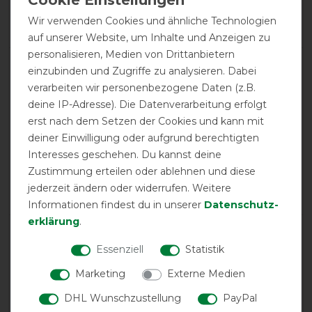
Product Rating
Wir verwenden Cookies und ähnliche Technologien
4.7
/
5
auf unserer Website, um Inhalte und Anzeigen zu
personalisieren, Medien von Drittanbietern
einzubinden und Zugriffe zu analysieren. Dabei
product experience
verarbeiten wir personenbezogene Daten (z.B.
deine IP-Adresse). Die Datenverarbeitung erfolgt
erst nach dem Setzen der Cookies und kann mit
calculated from 7 customer reviews
deiner Einwilligung oder aufgrund berechtigten
Positive
100%
Interesses geschehen. Du kannst deine
Neutral
0%
Zustimmung erteilen oder ablehnen und diese
Negative
0%
jederzeit ändern oder widerrufen. Weitere
Informationen findest du in unserer
Daten­schutz­
erklärung
.
LATEST REVIEWS
Essenziell
Statistik
27.11.2024
Marketing
Externe Medien
Ging zurück da es mir jedoch zu wenig Denier hatte für
24/7 Offenstall
DHL Wunschzustellung
PayPal