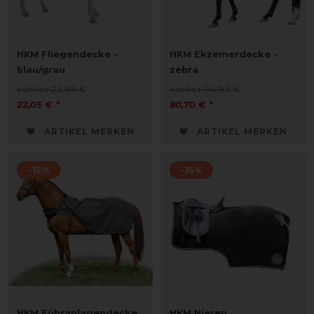
HKM Fliegendecke -
HKM Ekzemerdecke -
blau/grau
zebra
vorher 25,95 €
vorher 94,95 €
22,05 € *
80,70 € *
ARTIKEL MERKEN
ARTIKEL MERKEN
-15%
-15%
HKM Führanlagendecke
HKM Nieren