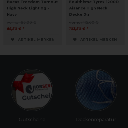
Bucas Freedom Turnout
Equithème Tyrex 1200D
High Neck Light 0g -
Aisance High Neck
Navy
Decke 0g
vorher 95,00 €
vorher 115,00 €
85,50 € *
103,50 € *
ARTIKEL MERKEN
ARTIKEL MERKEN
Gutscheine
Deckenreparatur