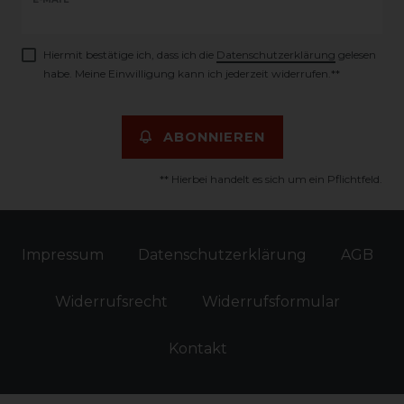
Newsletter
Honig
Hiermit bestätige ich, dass ich die
Daten­schutz­erklärung
gelesen
habe. Meine Einwilligung kann ich jederzeit widerrufen.**
ABONNIEREN
** Hierbei handelt es sich um ein Pflichtfeld.
Impressum
Daten­schutz­erklärung
AGB
Widerrufs­recht
Widerrufs­formular
Kontakt