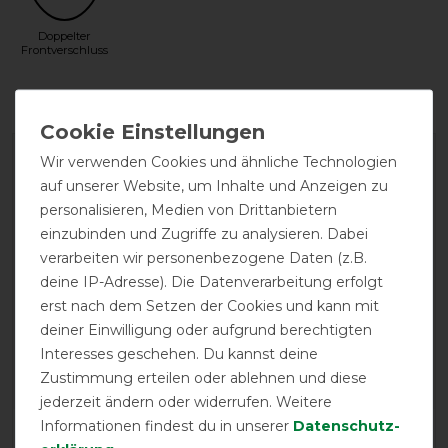
Doppelter
Frontverschluss
Wir verwenden Cookies und ähnliche Technologien
auf unserer Website, um Inhalte und Anzeigen zu
personalisieren, Medien von Drittanbietern
einzubinden und Zugriffe zu analysieren. Dabei
verarbeiten wir personenbezogene Daten (z.B.
EXCELLENT
deine IP-Adresse). Die Datenverarbeitung erfolgt
erst nach dem Setzen der Cookies und kann mit
deiner Einwilligung oder aufgrund berechtigten
HorSeven Fleecedecke -
marine/navy
Interesses geschehen. Du kannst deine
Zustimmung erteilen oder ablehnen und diese
jederzeit ändern oder widerrufen. Weitere
Informationen findest du in unserer
Daten­schutz­
Product Reviews