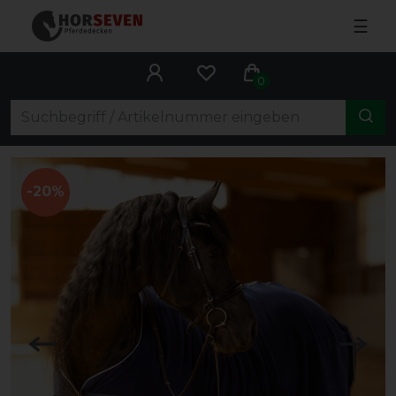
☰
0
-20%