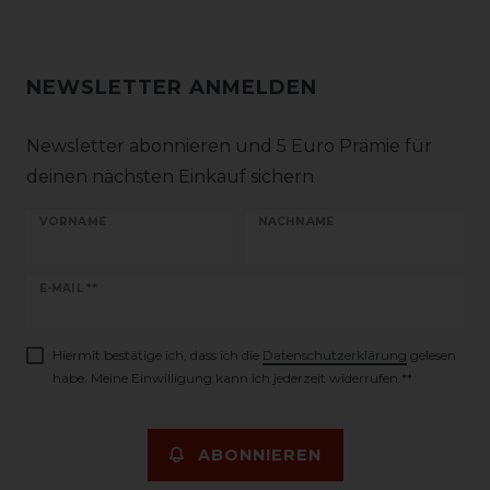
NEWSLETTER ANMELDEN
Newsletter abonnieren und 5 Euro Prämie für
deinen nächsten Einkauf sichern
VORNAME
NACHNAME
Newsletter
E-MAIL **
Honig
Hiermit bestätige ich, dass ich die
Daten­schutz­erklärung
gelesen
habe. Meine Einwilligung kann ich jederzeit widerrufen.**
ABONNIEREN