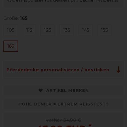
Widerristpolster für den empfindlichen Widerrist
Größe:
165
105
115
125
135
145
155
165
Pferdedecke personalisieren / besticken
ARTIKEL MERKEN
HOHE DENIER = EXTREM REISSFEST?
vorher 54,90 €
*