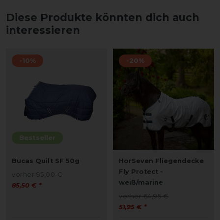
Diese Produkte könnten dich auch
interessieren
-10%
-20%
Bestseller
Bucas Quilt SF 50g
HorSeven Fliegendecke
Fly Protect -
vorher 95,00 €
weiß/marine
85,50 € *
vorher 64,95 €
51,95 € *