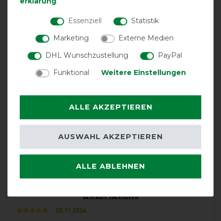
erklärung
.
4
Essenziell
Statistik
Product Rating
Marketing
Externe Medien
5
/
5
DHL Wunschzustellung
PayPal
Funktional
Weitere Einstellungen
product experience
ALLE AKZEPTIEREN
calculated from 4 customer reviews
AUSWAHL AKZEPTIEREN
Positive
100%
Neutral
0%
Negative
0%
ALLE ABLEHNEN
LATEST REVIEWS
25.11.2024