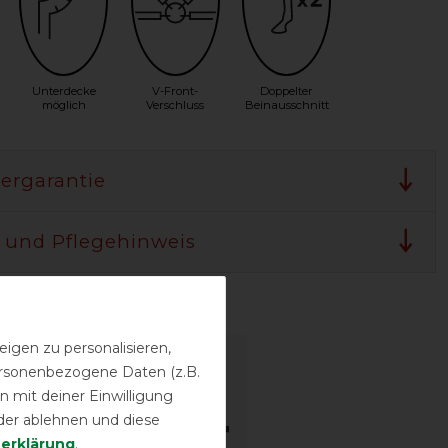
Unterdecke
V-Front-
Doppelter
möglich
Verschluss
Beinausschnitt
lergarantie
 und Pflegehinweis
sstufen
igen zu personalisieren,
personenbezogene Daten (z.B.
 mit deiner Einwilligung
der ablehnen und diese
­erklärung
.