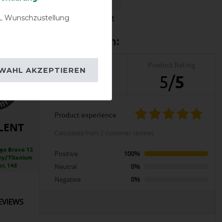
 Wunschzustellung
igkeit
Wasserdichtigkeit
Product Reviews
Product Rating
WAHL AKZEPTIEREN
2
5
/
5
product experience
LENT
calculated from 2 customer reviews
go Bravo 12
Positive
100%
vy/Titanium
er, 145
Neutral
0%
Negative
0%
EVIEWS