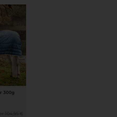
r 300g
er 104,95 €