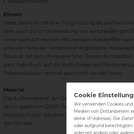
Reflektorstreifen
Einsatz
Diese Decke ist mit ihrer 100g Füllung die perfekte 
aber auch durch Verwendung von verschieden gefüll
hinein genutzt werden. Mit wenigen Handgriffen kann
eine wärmere, der Temperatur angepasste, Weidedec
Bravo ist mit dem Horeware-Liner-System kompatibel.
ganz individuell, auf die Bedürfnisse des Pferdes ein
Halsmuskulatur optimal geschützt werden kann.
Material
Das Außenmaterial der Decke wird aus einem starken,
Wir verwenden Cookies und ä
atmungsaktiven 1200D Polyestergewebe gefertigt. Inn
Medien von Drittanbietern e
Polyesterfutter, das dem Fell zusätzlich einen seidige
deine IP-Adresse). Die Date
des Pferdes.
oder aufgrund berechtigten
jederzeit ändern oder widerr