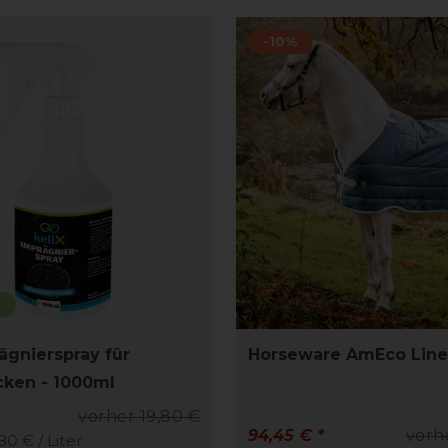
-10%
r
ägnierspray für
Horseware AmEco Line
ken - 1000ml
vorher 19,80 €
94,45 € *
vorh
,80 € / Liter