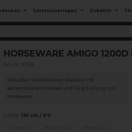
edecken
Sattelunterlagen
Zubehör
T
HORSEWARE AMIGO 1200D 
-25%
Art.-Nr:
31158
Robuster Weidedecken-Klassiker mit
abnehmbarem Halsteil und 100g Füllung von
Horseware
Größe:
130 cm / 6'0
75 cm / 3'9
80 cm / 4'0
85 cm / 4'3