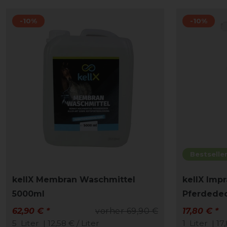
-10%
-10%
Bestselle
kellX Membran Waschmittel
kellX Impr
5000ml
Pferdedec
62,90 € *
vorher 69,90 €
17,80 € *
5
Liter
| 12,58 € / Liter
1
Liter
| 17