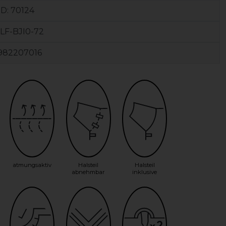
ID:
70124
LF-BJI0-72
982207016
atmungsaktiv
Halsteil
Halsteil
abnehmbar
inklusive