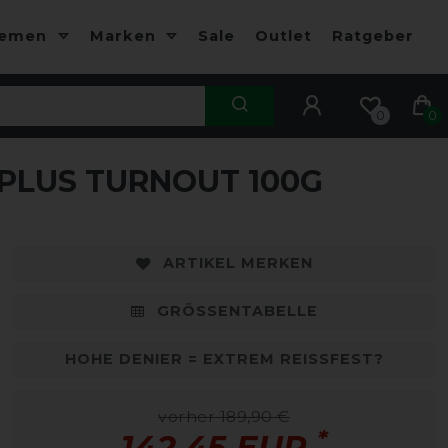
hemen
Marken
Sale
Outlet
Ratgeber
0
0
PLUS TURNOUT 100G
-25%
-
ARTIKEL MERKEN
GRÖSSENTABELLE
HOHE DENIER = EXTREM REISSFEST?
vorher 189,90 €
*
142,45 EUR