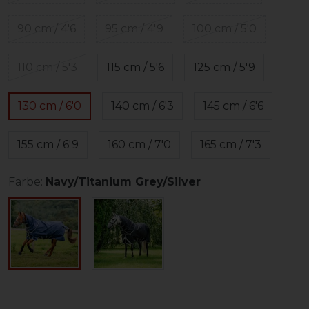
90 cm / 4'6
95 cm / 4'9
100 cm / 5'0
110 cm / 5'3
115 cm / 5'6
125 cm / 5'9
130 cm / 6'0
140 cm / 6'3
145 cm / 6'6
155 cm / 6'9
160 cm / 7'0
165 cm / 7'3
Farbe:
Navy/Titanium Grey/Silver