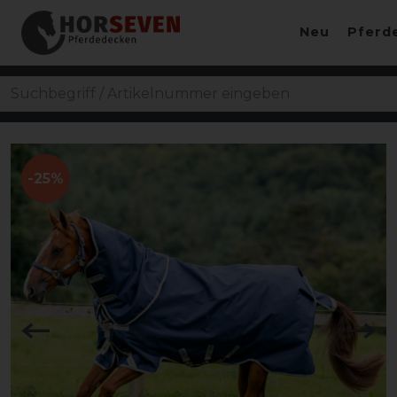
Neu
Pferd
-25%