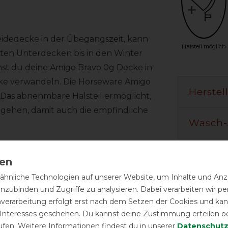
Weidedecke in der Übegangszeit, kann
Halsteil möglich
ten Unterdecken bis in den Winter
st du deine Amigo Bravo 0g Decke in
ke verwandeln. Die Horseware Amigo
Herstel
 Das abnehmbare Halsteil ermöglicht,
zugehen, damit auch die empfindliche
Wasch-
Qualität
 wasserdichten und gleichzeitig äußerst
hnliche Technologien auf unserer Website, um Inhalte und Anze
en sorgt ein seidiges, atmungsaktives
inzubinden und Zugriffe zu analysieren. Dabei verarbeiten wir 
n Glanz verleiht, für das Wohlbefinden
nverarbeitung erfolgt erst nach dem Setzen der Cookies und kann
 Interesses geschehen. Du kannst deine Zustimmung erteilen o
ufen. Weitere Informationen findest du in unserer
Daten­schutz