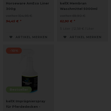
Horseware AmEco Liner
kellX Membran
300g
Waschmittel 5000ml
vorher 104,95 €
vorher 69,90 €
94,45 € *
62,90 € *
5
Liter
| 12,58 € / Liter
ARTIKEL MERKEN
ARTIKEL MERKEN
-10%
Bestseller
kellX Imprägnierspray
für Pferdedecken -