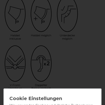
Halsteil
Halsteil möglich
Unterdecke
inklusive
möglich
V-Front-
Doppelter
Verschluss
Beinausschnitt