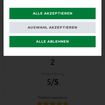
ALLE AKZEPTIEREN
EXCELLENT
AUSWAHL AKZEPTIEREN
Horseware Amigo Bravo 12
Plus 100g - Navy/Titanium
Grey/Silver, 145
ALLE ABLEHNEN
Product Reviews
2
Product Rating
5
/
5
product experience