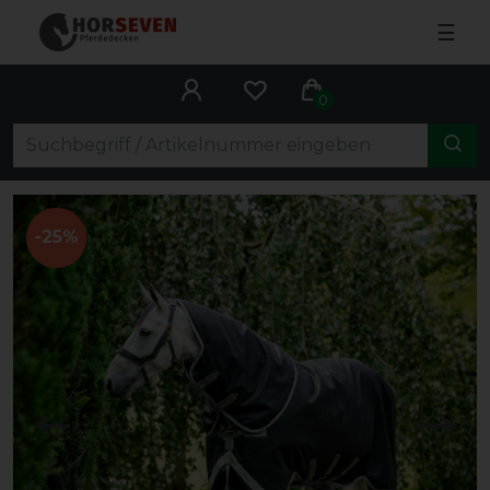
☰
0
-25%