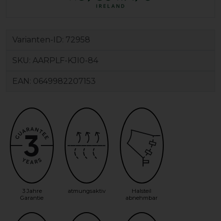
Varianten-ID:
72958
SKU:
AARPLF-KJI0-84
EAN:
0649982207153
3 Jahre
atmungsaktiv
Halsteil
Garantie
abnehmbar