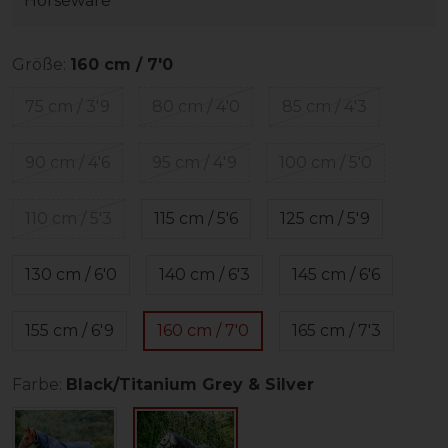
Horseware
Größe:
160 cm / 7'0
75 cm / 3'9
80 cm / 4'0
85 cm / 4'3
90 cm / 4'6
95 cm / 4'9
100 cm / 5'0
110 cm / 5'3
115 cm / 5'6
125 cm / 5'9
130 cm / 6'0
140 cm / 6'3
145 cm / 6'6
155 cm / 6'9
160 cm / 7'0
165 cm / 7'3
Farbe:
Black/Titanium Grey & Silver