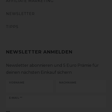
AFFILIATE MARKETING
NEWSLETTER
TIPPS
NEWSLETTER ANMELDEN
Newsletter abonnieren und 5 Euro Prämie für
deinen nächsten Einkauf sichern
VORNAME
NACHNAME
Newsletter
E-MAIL **
Honig