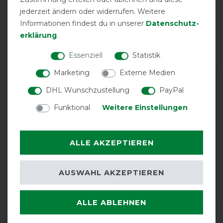
jederzeit ändern oder widerrufen. Weitere
Informationen findest du in unserer
Daten­schutz­
Reißfestigkeit
Wasserdichtigkeit
erklärung
.
Essenziell
Statistik
Marketing
Externe Medien
DHL Wunschzustellung
PayPal
Funktional
Weitere Einstellungen
EXCELLENT
ALLE AKZEPTIEREN
Horseware Amigo Bravo 12
AUSWAHL AKZEPTIEREN
Plus Turnout Medium 250g -
Black/Str Blue/Black
ALLE ABLEHNEN
Product Reviews