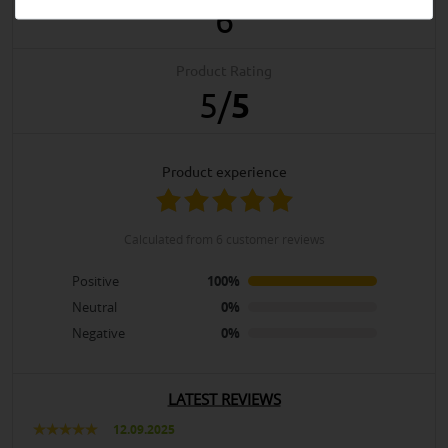
6
Product Rating
5
/
5
product experience
calculated from 6 customer reviews
Positive
100%
Neutral
0%
Negative
0%
LATEST REVIEWS
12.09.2025