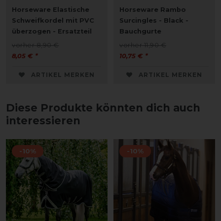
Horseware Elastische
Horseware Rambo
Schweifkordel mit PVC
Surcingles - Black -
überzogen - Ersatzteil
Bauchgurte
vorher 8,90 €
vorher 11,90 €
8,05 € *
10,75 € *
ARTIKEL MERKEN
ARTIKEL MERKEN
Diese Produkte könnten dich auch
interessieren
-10%
-10%