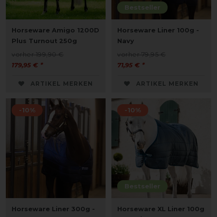
Bestseller
Horseware Amigo 1200D
Horseware Liner 100g -
Plus Turnout 250g
Navy
vorher 199,90 €
vorher 79,95 €
179,95 € *
71,95 € *
ARTIKEL MERKEN
ARTIKEL MERKEN
-10%
-10%
Bestseller
Horseware Liner 300g -
Horseware XL Liner 100g