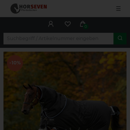
☰
0
-10%