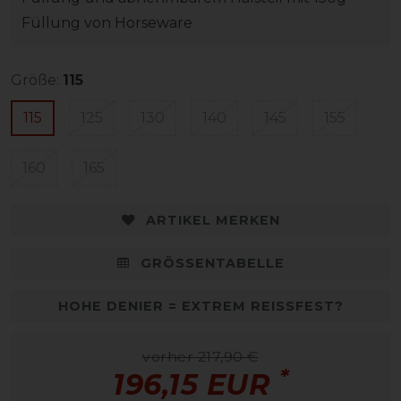
Füllung von Horseware
Größe:
115
115
125
130
140
145
155
160
165
ARTIKEL MERKEN
GRÖSSENTABELLE
HOHE DENIER = EXTREM REISSFEST?
vorher 217,90 €
*
196,15 EUR