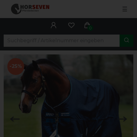
☰
0
-25%