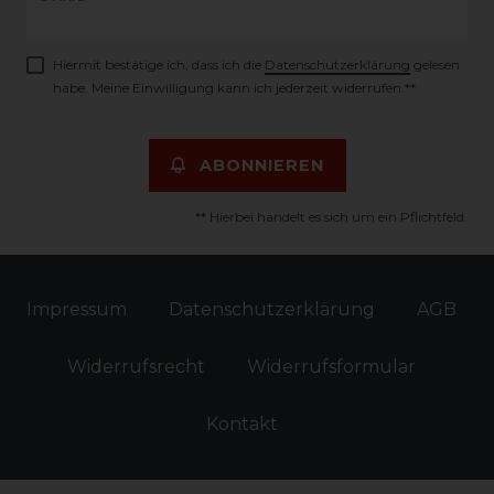
Honig
Hiermit bestätige ich, dass ich die
Daten­schutz­erklärung
gelesen
habe. Meine Einwilligung kann ich jederzeit widerrufen.**
ABONNIEREN
** Hierbei handelt es sich um ein Pflichtfeld.
Impressum
Daten­schutz­erklärung
AGB
Widerrufs­recht
Widerrufs­formular
Kontakt