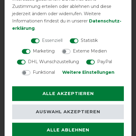
Zustimmung erteilen oder ablehnen und diese
34
jederzeit ändern oder widerrufen. Weitere
Informationen findest du in unserer
Daten­schutz­
Product Rating
erklärung
.
4.9
/
5
Essenziell
Statistik
Marketing
Externe Medien
product experience
DHL Wunschzustellung
PayPal
Funktional
Weitere Einstellungen
calculated from 34 customer reviews
Positive
97.06%
ALLE AKZEPTIEREN
Neutral
2.94%
Negative
0%
AUSWAHL AKZEPTIEREN
LATEST REVIEWS
ALLE ABLEHNEN
14.10.2024