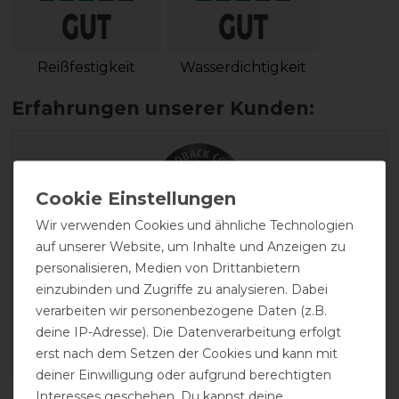
Reißfestigkeit
Wasserdichtigkeit
Wir verwenden Cookies und ähnliche Technologien
auf unserer Website, um Inhalte und Anzeigen zu
EXCELLENT
personalisieren, Medien von Drittanbietern
einzubinden und Zugriffe zu analysieren. Dabei
Horseware Amigo Bravo-12
verarbeiten wir personenbezogene Daten (z.B.
Turnout lite 0g -
deine IP-Adresse). Die Datenverarbeitung erfolgt
navy/navy&white -
Weidedecke - Regendecke
erst nach dem Setzen der Cookies und kann mit
deiner Einwilligung oder aufgrund berechtigten
Interesses geschehen. Du kannst deine
Product Reviews