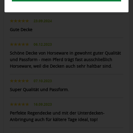
Tolle Decke für mich gibt es nur Horseware Decken
23.09.2024
Gute Decke
06.12.2023
Schöne Decke von Horseware in gewohnt guter Qualität
und Passform - mein Pferd trägt fast ausschließlich
Horseware, weil die Decken auch sehr haltbar sind.
07.10.2023
Super Qualität und Passform.
16.09.2023
Perfekte Regendecke und mit der Unterdecken-
Anbringung auch für kältere Tage ideal, top!