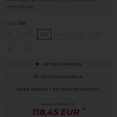
Unterdecken
Größe:
130
115
125
130
140
145
155
160
165
ARTIKEL MERKEN
GRÖSSENTABELLE
HOHE DENIER = EXTREM REISSFEST?
vorher 157,90 €
*
118,45 EUR