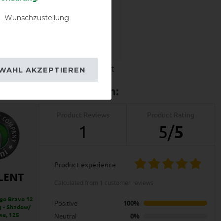
 Wunschzustellung
igkeit
Wasserdichtigkeit
WAHL AKZEPTIEREN
Product Reviews
Product Rating
1
5
/
5
product experience
LENT
calculated from 1 customer reviews
go Bravo 12
Positive
100%
g - Shadow/
se, 125
Neutral
0%