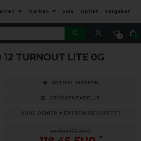
hemen
Marken
Sale
Outlet
Ratgeber
0
0
12 TURNOUT LITE 0G
-25%
-
ARTIKEL MERKEN
GRÖSSENTABELLE
HOHE DENIER = EXTREM REISSFEST?
vorher 157,90 €
*
118,45 EUR