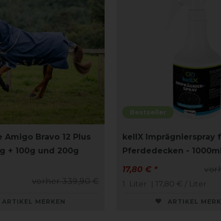
Bestseller
 Amigo Bravo 12 Plus
kellX Imprägnierspray 
g + 100g und 200g
Pferdedecken - 1000m
17,80 € *
vor
vorher 339,90 €
1
Liter
| 17,80 € / Liter
ARTIKEL MERKEN
ARTIKEL MER