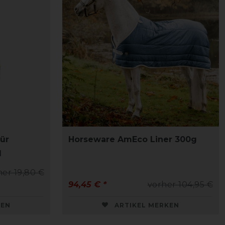
für
Horseware AmEco Liner 300g
l
her 19,80 €
94,45 € *
vorher 104,95 €
KEN
ARTIKEL MERKEN