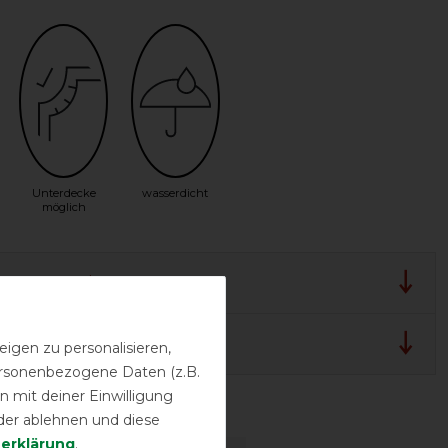
Unterdecke
wasserdicht
möglich
lergarantie
 und Pflegehinweis
igen zu personalisieren,
personenbezogene Daten (z.B.
 mit deiner Einwilligung
sstufen
der ablehnen und diese
­erklärung
.