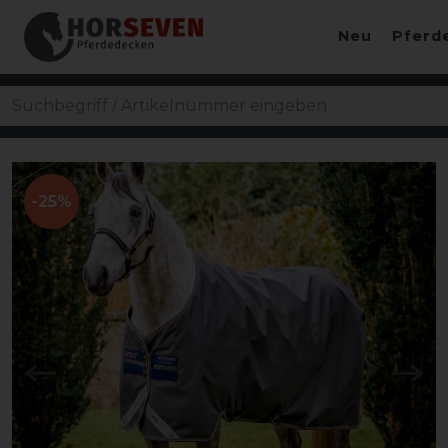
Neu
Pferd
-25%