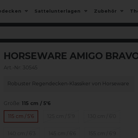
edecken
Sattelunterlagen
Zubehör
T
HORSEWARE AMIGO BRAVO 
-25%
Art.-Nr:
30545
Robuster Regendecken-Klassiker von Horseware
Größe:
115 cm / 5'6
115 cm / 5'6
125 cm / 5'9
130 cm / 6'0
140 cm / 6'3
145 cm / 6'6
155 cm / 6'9