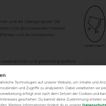
mer und die Übergangszeit. Die
ystem und dem passenden Halsteil
 Pferdes und die klimatischen
Halsteil möglich
 wasserdichten und gleichzeitig äußerst
Herstel
en sorgt ein seidiges
zlich einen seidigen Glanz verleiht, für
Wasch-
hnliche Technologien auf unserer Website, um Inhalte und Anze
inzubinden und Zugriffe zu analysieren. Dabei verarbeiten wir 
nverarbeitung erfolgt erst nach dem Setzen der Cookies und kann
Qualität
 Interesses geschehen. Du kannst deine Zustimmung erteilen o
sgestattet, wurde ohne Rückennaht
ufen. Weitere Informationen findest du in unserer
Daten­schutz