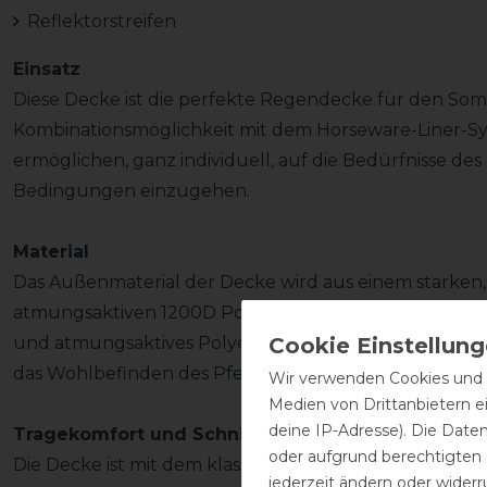
Reflektorstreifen
Einsatz
Diese Decke ist die perfekte Regendecke für den Som
Kombinationsmöglichkeit mit dem Horseware-Liner-S
ermöglichen, ganz individuell, auf die Bedürfnisse des
Bedingungen einzugehen.
Material
Das Außenmaterial der Decke wird aus einem starken,
atmungsaktiven 1200D Polyestergewebe gefertigt. Inn
und atmungsaktives Polyesterfutter, das dem Fell zusät
das Wohlbefinden des Pferdes.
Wir verwenden Cookies und ä
Medien von Drittanbietern e
deine IP-Adresse). Die Date
Tragekomfort und Schnitt
oder aufgrund berechtigten
Die Decke ist mit dem klassischen Halsausschnitt au
jederzeit ändern oder widerr