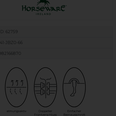
ID:
62759
41-JBZ0-66
982166870
atmungsaktiv
Doppelter
Einfacher
Frontverschluss
Beinausschnitt