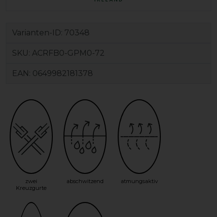
Varianten-ID:
70348
SKU:
ACRFB0-GPM0-72
EAN:
0649982181378
zwei
abschwitzend
atmungsaktiv
Kreuzgurte