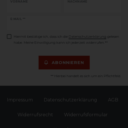
VORNAME
NACHNAME
Newsletter
E-MAIL **
Honig
Hiermit bestätige ich, dass ich die
Daten­schutz­erklärung
gelesen
habe. Meine Einwilligung kann ich jederzeit widerrufen.**
ABONNIEREN
** Hierbei handelt es sich um ein Pflichtfeld.
Impressum
Daten­schutz­erklärung
AGB
Widerrufs­recht
Widerrufs­formular