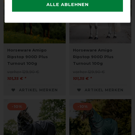
ALLE ABLEHNEN
Horseware Amigo
Horseware Amigo
Ripstop 900D Plus
Ripstop 900D Plus
Turnout 100g
Turnout 100g
vorher 129,90 €
vorher 129,90 €
101,35 € *
101,35 € *
ARTIKEL MERKEN
ARTIKEL MERKEN
-10%
-10%