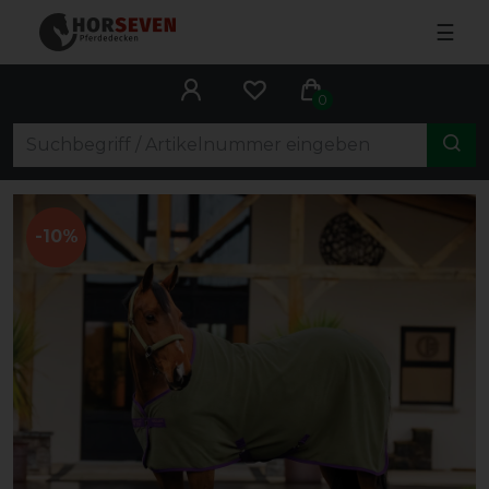
☰
0
-10%