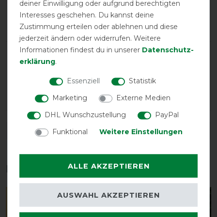
deiner Einwilligung oder aufgrund berechtigten
Neutral
100%
Interesses geschehen. Du kannst deine
Negative
0%
Zustimmung erteilen oder ablehnen und diese
jederzeit ändern oder widerrufen. Weitere
Informationen findest du in unserer
Daten­schutz­
LATEST REVIEWS
erklärung
.
08.12.2025
Essenziell
Statistik
Fleecequalität in Ordnung, eine Schnalle defekt, Nähte
teilweise unsauber
Marketing
Externe Medien
DHL Wunschzustellung
PayPal
DETAILS ZUR PRODUKTSICHERHEIT
Funktional
Weitere Einstellungen
ALLE AKZEPTIEREN
Das perfekte Zubehör für dich
AUSWAHL AKZEPTIEREN
-22%
-22%